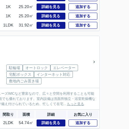
1K
25.20㎡
詳細を見る
追加する
1K
25.20㎡
詳細を見る
追加する
1LDK
31.92㎡
詳細を見る
追加する
駐輪場
オートロック
エレベーター
宅配ボックス
インターネット対応
敷地内ごみ置き場
ーズWICなど豊富なので、広々と空間を利用することも可能
面でも優れております。室内設備は洗面所独立・浴室乾燥機な
え付けられているため、忙しくて在宅...
もっと見る
間取り
面積
詳細
お気に入り
2LDK
54.74㎡
詳細を見る
追加する