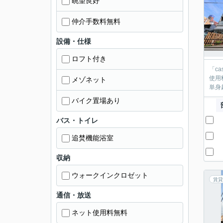
眺望良好
仲介手数料無料
設備・仕様
ロフト付き
「c
使用
メゾネット
単身
バイク置場あり
バス・トイレ
追焚機能浴室
収納
ウォークインクロゼット
賃貸
通信・放送
ネット使用料無料