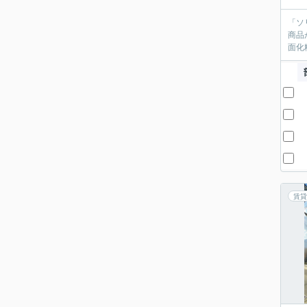
「ソ
商品
面化
賃貸