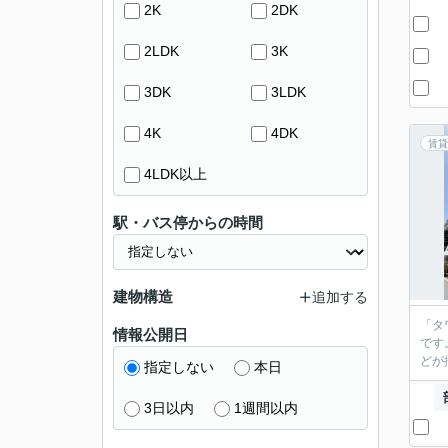
2K
2DK
2LDK
3K
3DK
3LDK
4K
4DK
賃貸
4LDK以上
駅・バス停からの時間
建物構造
追加する
「タ
情報公開日
です
どが
指定しない
本日
3日以内
1週間以内