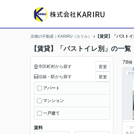
【賃貸】「バストイ
京橋の不動産｜KARIRU（カリル）
【賃貸】「バストイレ別」の一覧
78
棟
市区町村から探す
変更
賃貸
沿線・駅から探す
変更
アパート
マンション
一戸建て
賃料
「ス
ある