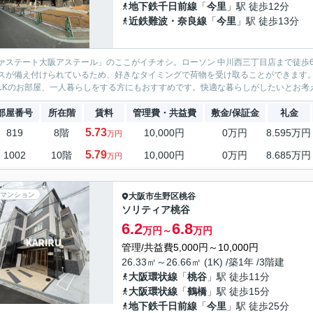
地下鉄千日前線
「
今里
」駅 徒歩12分
近鉄難波・奈良線
「
今里
」駅 徒歩13分
ァステート大阪アステール」のここがイチオシ。ローソン 中川西三丁目店まで徒歩
スが備え付けられているため、好きなタイミングで荷物を受け取ることができます
1Kのお部屋、一人暮らしをする方にもおすすめです。快適な暮らしがしたいとお考え
部屋番号
所在階
賃料
管理費・共益費
敷金/保証金
礼金
5.73
819
8階
10,000円
0万円
8.595万円
万円
5.79
1002
10階
10,000円
0万円
8.685万円
万円
マンション
大阪市生野区
桃谷
ソリティア桃谷
6.2
6.8
万円～
万円
管理/共益費5,000円～10,000円
26.33㎡～26.66㎡ (1K) /築1年 /3階建
大阪環状線
「
桃谷
」駅 徒歩11分
大阪環状線
「
鶴橋
」駅 徒歩15分
地下鉄千日前線
「
今里
」駅 徒歩25分