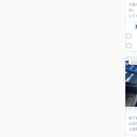
大阪
分)
など
賃貸
地下
は浴
も盗