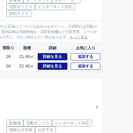
宅配ボックス
インターネット対応
防犯カメラ
6分と近場にコンビニがあるのもポイント。共用部には宅配ボ
。室内設備は洗面所独立・浴室乾燥機など大変充実。ニーズが
の方に、ぜひご紹介したい街があります...
もっと見る
間取り
面積
詳細
お気に入り
1K
21.46㎡
詳細を見る
追加する
1K
21.46㎡
詳細を見る
追加する
駐輪場
宅配ボックス
インターネット対応
閑静な住宅地
公共下水