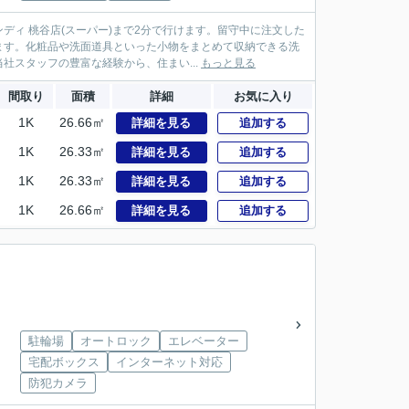
ィ 桃谷店(スーパー)まで2分で行けます。留守中に注文した
ます。化粧品や洗面道具といった小物をまとめて収納できる洗
スタッフの豊富な経験から、住まい...
もっと見る
間取り
面積
詳細
お気に入り
1K
26.66㎡
詳細を見る
追加する
1K
26.33㎡
詳細を見る
追加する
1K
26.33㎡
詳細を見る
追加する
1K
26.66㎡
詳細を見る
追加する
駐輪場
オートロック
エレベーター
宅配ボックス
インターネット対応
防犯カメラ