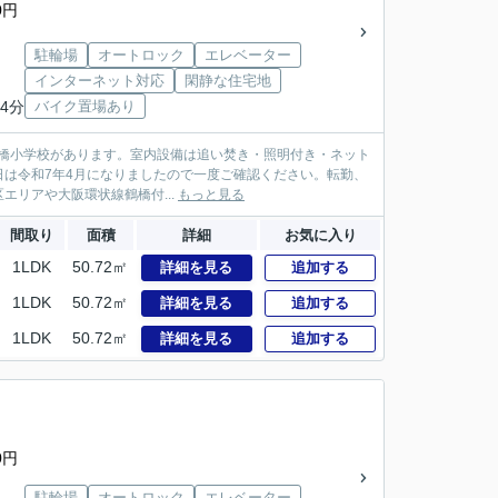
0円
駐輪場
オートロック
エレベーター
インターネット対応
閑静な住宅地
4分
バイク置場あり
立北鶴橋小学校があります。室内設備は追い焚き・照明付き・ネット
は令和7年4月になりましたので一度ご確認ください。転勤、
リアや大阪環状線鶴橋付...
もっと見る
間取り
面積
詳細
お気に入り
1LDK
50.72㎡
詳細を見る
追加する
1LDK
50.72㎡
詳細を見る
追加する
1LDK
50.72㎡
詳細を見る
追加する
0円
駐輪場
オートロック
エレベーター