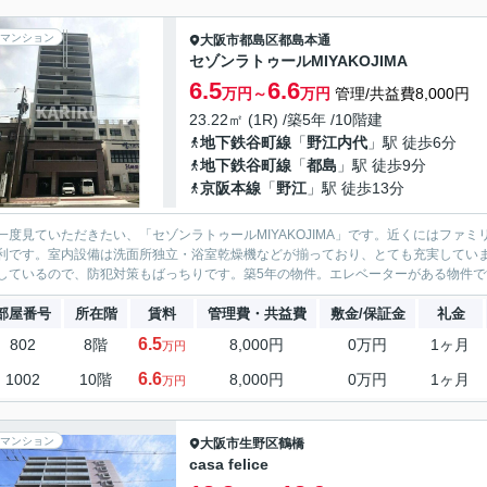
マンション
大阪市都島区
都島本通
セゾンラトゥールMIYAKOJIMA
6.5
6.6
万円～
万円
管理/共益費8,000円
23.22㎡ (1R) /築5年 /10階建
地下鉄谷町線
「
野江内代
」駅 徒歩6分
地下鉄谷町線
「
都島
」駅 徒歩9分
京阪本線
「
野江
」駅 徒歩13分
一度見ていただきたい、「セゾンラトゥールMIYAKOJIMA」です。近くにはファミ
利です。室内設備は洗面所独立・浴室乾燥機などが揃っており、とても充実していま
しているので、防犯対策もばっちりです。築5年の物件。エレベーターがある物件です
部屋番号
所在階
賃料
管理費・共益費
敷金/保証金
礼金
6.5
802
8階
8,000円
0万円
1ヶ月
万円
6.6
1002
10階
8,000円
0万円
1ヶ月
万円
マンション
大阪市生野区
鶴橋
casa felice