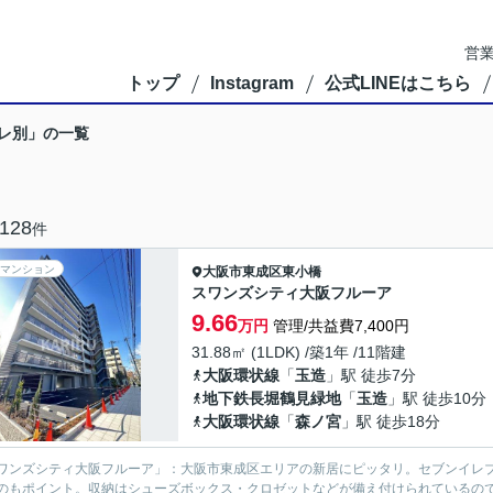
営業
トップ
Instagram
公式LINEはこちら
レ別」の一覧
128
件
マンション
大阪市東成区
東小橋
スワンズシティ大阪フルーア
9.66
万円
管理/共益費7,400円
31.88㎡ (1LDK) /築1年 /11階建
大阪環状線
「
玉造
」駅 徒歩7分
地下鉄長堀鶴見緑地
「
玉造
」駅 徒歩10分
大阪環状線
「
森ノ宮
」駅 徒歩18分
ワンズシティ大阪フルーア」：大阪市東成区エリアの新居にピッタリ。セブンイレブ
のもポイント。収納はシューズボックス・クロゼットなどが備え付けられているので