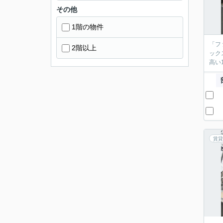
その他
1階の物件
「フ
2階以上
ック
高い
賃貸