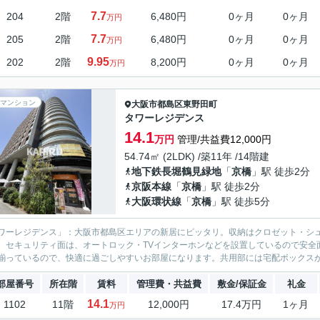
7.7
204
2階
6,480円
0ヶ月
0ヶ月
万円
7.7
205
2階
6,480円
0ヶ月
0ヶ月
万円
9.95
202
2階
8,200円
0ヶ月
0ヶ月
万円
マンション
大阪市都島区
東野田町
タワーレジデンス
14.1
万円
管理/共益費12,000円
54.74㎡ (2LDK) /築11年 /14階建
地下鉄長堀鶴見緑地
「
京橋
」駅 徒歩2分
京阪本線
「
京橋
」駅 徒歩2分
大阪環状線
「
京橋
」駅 徒歩5分
ワーレジデンス」：大阪市都島区エリアの新居にピッタリ。収納はクロゼット・シュ
。セキュリティ面は、オートロック・TVインターホンなどを設置しているので安全
揃っているので、快適に過ごしやすいお部屋になります。共用部には宅配ボックスが備
部屋番号
所在階
賃料
管理費・共益費
敷金/保証金
礼金
14.1
1102
11階
12,000円
17.4万円
1ヶ月
万円