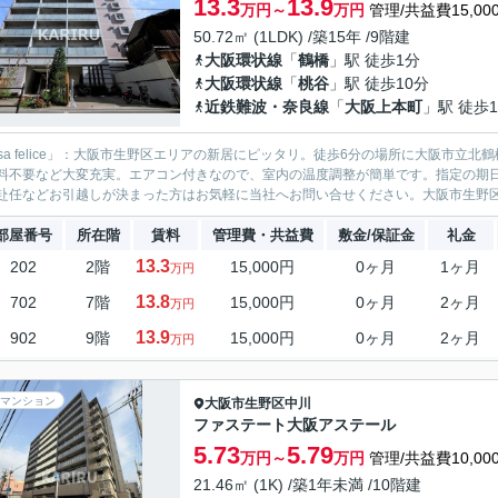
13.3
13.9
万円～
万円
管理/共益費15,00
50.72㎡ (1LDK) /築15年 /9階建
大阪環状線
「
鶴橋
」駅 徒歩1分
大阪環状線
「
桃谷
」駅 徒歩10分
近鉄難波・奈良線
「
大阪上本町
」駅 徒歩1
asa felice」：大阪市生野区エリアの新居にピッタリ。徒歩6分の場所に大阪市
料不要など大変充実。エアコン付きなので、室内の温度調整が簡単です。指定の期日
赴任などお引越しが決まった方はお気軽に当社へお問い合せください。大阪市生野区エ
部屋番号
所在階
賃料
管理費・共益費
敷金/保証金
礼金
13.3
202
2階
15,000円
0ヶ月
1ヶ月
万円
13.8
702
7階
15,000円
0ヶ月
2ヶ月
万円
13.9
902
9階
15,000円
0ヶ月
2ヶ月
万円
マンション
大阪市生野区
中川
ファステート大阪アステール
5.73
5.79
万円～
万円
管理/共益費10,00
21.46㎡ (1K) /築1年未満 /10階建