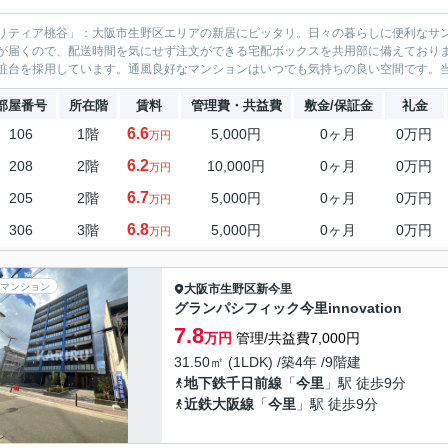
リティア桃谷」：大阪市生野区エリアの新居にピッタリ。日々の暮らしに便利なサンデ
が届くので、配送時間を気にせず注文ができる宅配ボックスを共用部に備えており
粧台を採用しています。通風良好なマンションはいつでも気持ちの良い空間です。当社
部屋番号
所在階
賃料
管理費・共益費
敷金/保証金
礼金
6.6
106
1階
5,000円
0ヶ月
0万円
万円
6.2
208
2階
10,000円
0ヶ月
0万円
万円
6.7
205
2階
5,000円
0ヶ月
0万円
万円
6.8
306
3階
5,000円
0ヶ月
0万円
万円
マンション
大阪市生野区
新今里
グランパシフィック今里innovation
7.8
万円
管理/共益費7,000円
31.50㎡ (1LDK) /築4年 /9階建
地下鉄千日前線
「
今里
」駅 徒歩9分
近鉄大阪線
「
今里
」駅 徒歩9分