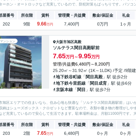
ターホン・オートロックなど充実しているので、防犯対策もばっちりです。パソコンが
部屋番号
所在階
賃料
管理費・共益費
敷金/保証金
礼金
9.66
202
9階
7,400円
0万円
1ヶ月
万円
マンション
大阪市旭区
高殿
ソルテラス関目高殿駅前
7.65
9.95
万円～
万円
管理/共益費6,480円～8,200円
25.20㎡～31.92㎡ (1K～1LDK) /予定 /9階建
地下鉄谷町線
「
関目高殿
」駅 徒歩2分
地下鉄今里筋線
「
関目成育
」駅 徒歩6分
京阪本線
「
関目
」駅 徒歩7分
市旭区エリアでの住まいなら、住み心地も快適な「ソルテラス関目高殿駅前」はい
収納はシューズボックス・クロゼットなど豊富なので、衣類や履き物の整理がしやす
など充実しているので安心して生活できます。駐車場料金は、月額11000円です。大
部屋番号
所在階
賃料
管理費・共益費
敷金/保証金
礼金
7.65
203
2階
6,480円
0ヶ月
0ヶ月
万円