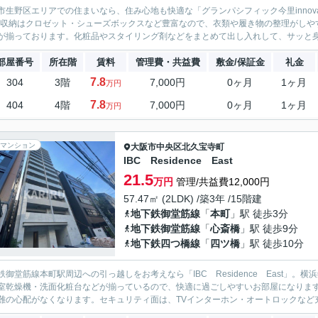
市生野区エリアでの住まいなら、住み心地も快適な「グランパシフィック今里innova
。収納はクロゼット・シューズボックスなど豊富なので、衣類や履き物の整理がしや
が揃っております。化粧品やスタイリング剤などをまとめて出し入れして、サッと身支
部屋番号
所在階
賃料
管理費・共益費
敷金/保証金
礼金
7.8
304
3階
7,000円
0ヶ月
1ヶ月
万円
7.8
404
4階
7,000円
0ヶ月
1ヶ月
万円
マンション
大阪市中央区
北久宝寺町
IBC Residence East
21.5
万円
管理/共益費12,000円
57.47㎡ (2LDK) /築3年 /15階建
地下鉄御堂筋線
「
本町
」駅 徒歩3分
地下鉄御堂筋線
「
心斎橋
」駅 徒歩9分
地下鉄四つ橋線
「
四ツ橋
」駅 徒歩10分
鉄御堂筋線本町駅周辺への引っ越しをお考えなら「IBC Residence East」。
室乾燥機・洗面化粧台などが揃っているので、快適に過ごしやすいお部屋になりま
難の心配がなくなります。セキュリティ面は、TVインターホン・オートロックなど充