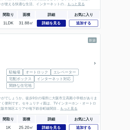
使える快適な生活、インターネットの...
もっと見る
間取り
面積
詳細
お気に入り
1LDK
31.88㎡
詳細を見る
追加する
新築
駐輪場
オートロック
エレベーター
宅配ボックス
インターネット対応
閑静な住宅地
かがでしょうか。徒歩9分の場所に大阪市立高殿小学校がありま
く便利です。セキュリティ面は、TVインターホン・オートロ
阪市旭区エリアや地下鉄谷町線関目...
もっと見る
間取り
面積
詳細
お気に入り
1K
25.20㎡
詳細を見る
追加する