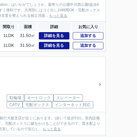
tion」はいかがでしょうか。最寄りの公園中川西公園(徒歩6
すく便利です。共用部にはゴミ出し24時間OK・宅配ボックス
度を整えられる独立洗面...
もっと見る
間取り
面積
詳細
お気に入り
1LDK
31.50㎡
詳細を見る
追加する
1LDK
31.50㎡
詳細を見る
追加する
駐輪場
オートロック
エレベーター
CATV
宅配ボックス
インターネット対応
横浜銀行大阪支店が近くにあります。(歩いて徒歩5分)。室内設備
す。宅配ボックスに鍵をかけることができるので、置き配より
実しているので安心し...
もっと見る