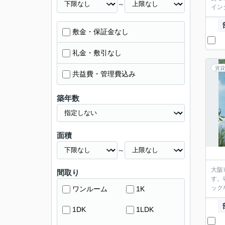
～
イン
敷金・保証金なし
礼金・敷引なし
賃貸
共益費・管理費込み
築年数
面積
～
大阪
間取り
す。
ック
ワンルーム
1K
1DK
1LDK