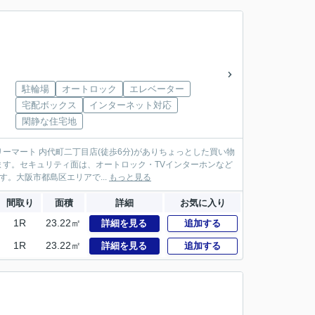
駐輪場
オートロック
エレベーター
宅配ボックス
インターネット対応
閑静な住宅地
リーマート 内代町二丁目店(徒歩6分)がありちょっとした買い物
す。セキュリティ面は、オートロック・TVインターホンなど
。大阪市都島区エリアで...
もっと見る
間取り
面積
詳細
お気に入り
1R
23.22㎡
詳細を見る
追加する
1R
23.22㎡
詳細を見る
追加する