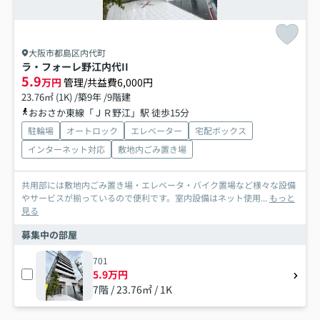
大阪市都島区内代町
ラ・フォーレ野江内代II
5.9
万円
管理/共益費6,000円
23.76㎡ (1K) /築9年 /9階建
おおさか東線「ＪＲ野江」駅 徒歩15分
駐輪場
オートロック
エレベーター
宅配ボックス
インターネット対応
敷地内ごみ置き場
共用部には敷地内ごみ置き場・エレベータ・バイク置場など様々な設備
やサービスが揃っているので便利です。室内設備はネット使用...
もっと
見る
募集中の部屋
701
5.9万円
7階 / 23.76㎡ / 1K