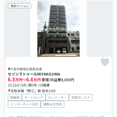
賃貸マンション
大阪市都島区都島本通
セゾンラトゥールMIYAKOJIMA
6.5
6.6
万円～
万円
管理/共益費8,000円
23.22㎡ (1R) /築5年 /10階建
京阪本線「野江」駅 徒歩13分
駐輪場
オートロック
エレベーター
宅配ボックス
インターネット対応
閑静な住宅地