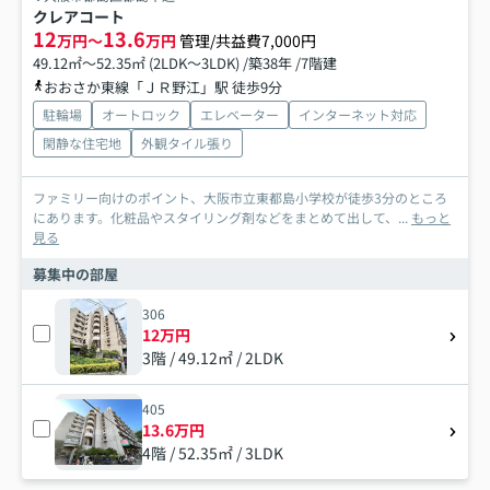
クレアコート
12
13.6
万円～
万円
管理/共益費7,000円
49.12㎡～52.35㎡ (2LDK～3LDK) /築38年 /7階建
おおさか東線「ＪＲ野江」駅 徒歩9分
駐輪場
オートロック
エレベーター
インターネット対応
閑静な住宅地
外観タイル張り
ファミリー向けのポイント、大阪市立東都島小学校が徒歩3分のところ
にあります。化粧品やスタイリング剤などをまとめて出して、...
もっと
見る
募集中の部屋
306
12万円
3階 / 49.12㎡ / 2LDK
405
13.6万円
4階 / 52.35㎡ / 3LDK