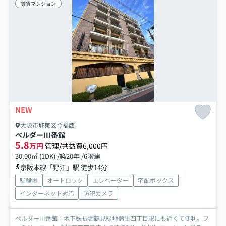
賃貸マンション
NEW
大阪市城東区今福西
ベルダーIII番館
5.8
万円
管理/共益費6,000円
30.00㎡ (1DK) /築20年 /6階建
京阪本線「野江」駅 徒歩14分
駐輪場
オートロック
エレベーター
宅配ボックス
インターネット対応
防犯カメラ
ベルダーIII番館：地下鉄長堀鶴見緑地蒲生四丁目駅にも近くて便利。フ