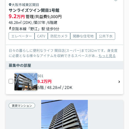
大阪市城東区関目
サンライズツイン関目1号館
9.2
万円
管理/共益費9,000円
48.28㎡ (2DK) /築37年 /6階建
京阪本線「野江」駅 徒歩9分
エレベーター
CATV
防犯カメラ
閑静な住宅地
公共下水
日々の暮らしに便利なライフ 関目店(スーパー)まで282mです。身支度
に必要となる様々なアイテムを収納できるスペースがあ...
もっと見る
募集中の部屋
501
9.2万円
5階 / 48.28㎡ / 2DK
賃貸マンション