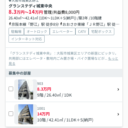
大阪市城東区野江
グランステディ城東中央
8.3
14
万円～
万円
管理/共益費8,000円
26.40㎡～42.41㎡ (1DK～1LDK＋S(納戸)) /築3年 /10階建
京阪本線「野江」駅 徒歩8分
おおさか東線「ＪＲ野江」駅 徒歩9分
駐輪場
オートロック
エレベーター
CATV
宅配ボックス
インターネット対応
「グランステディ城東中央」：大阪市城東区エリアの新居にピッタリ。
共用部にはエレベータ・敷地内ごみ置き場・バイク置場などが...
もっと
見る
募集中の部屋
903
8.3万円
9階 / 26.40㎡ / 1DK
1001
14万円
10階 / 42.41㎡ / 1LDK＋S(納戸)