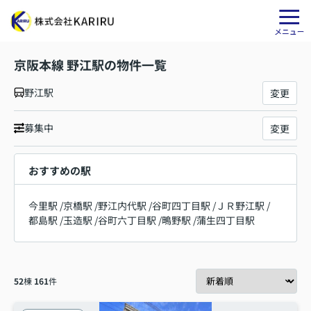
京阪本線 野江駅の物件一覧
野江駅
変更
募集中
変更
おすすめの駅
今里駅
/
京橋駅
/
野江内代駅
/
谷町四丁目駅
/
ＪＲ野江駅
/
都島駅
/
玉造駅
/
谷町六丁目駅
/
鴫野駅
/
蒲生四丁目駅
52
棟
161
件