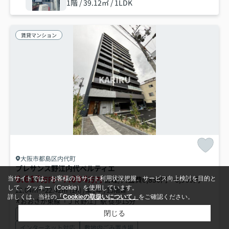
1階 / 39.12㎡ / 1LDK
賃貸マンション
大阪市都島区内代町
プレサンス野江内代ペルティエ
6.617
7.004
万円～
万円
管理/共益費6,830円～6,960円
当サイトでは、お客様の当サイト利用状況把握、サービス向上検討を目的と
して、クッキー（Cookie）を使用しています。
22.04㎡～22.42㎡ (1K) /築1年 /13階建
詳しくは、当社の
「Cookieの取扱いについて」
をご確認ください。
おおさか東線「ＪＲ野江」駅 徒歩15分
閉じる
駐輪場
オートロック
エレベーター
宅配ボックス
インターネット対応
敷地内ごみ置き場