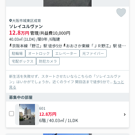
大阪市城東区成育
ソレイユルヴァン
12.8
万円
管理/共益費10,000円
40.03㎡ (1LDK) /築9年 /6階建
京阪本線「野江」駅 徒歩5分
おおさか東線「ＪＲ野江」駅 徒歩7分
駐輪場
オートロック
エレベーター
光ファイバー
宅配ボックス
防犯カメラ
新生活を失敗せず、スタートさせたいならこちらの「ソレイユルヴァ
ン」はいかがでしょうか。近くのライフ 関目店まで徒歩5分で...
もっと
見る
募集中の部屋
601
12.8万円
6階 / 40.03㎡ / 1LDK