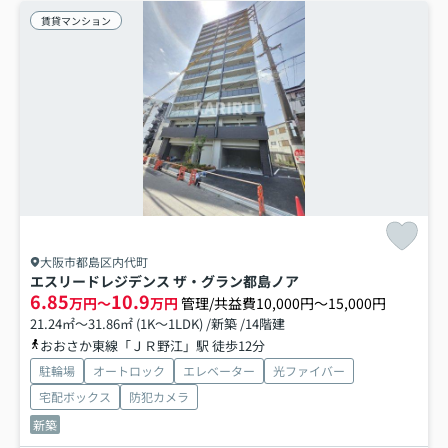
賃貸マンション
大阪市都島区内代町
エスリードレジデンス ザ・グラン都島ノア
6.85
10.9
万円～
万円
管理/共益費10,000円～15,000円
21.24㎡～31.86㎡ (1K～1LDK) /新築 /14階建
おおさか東線「ＪＲ野江」駅 徒歩12分
駐輪場
オートロック
エレベーター
光ファイバー
宅配ボックス
防犯カメラ
新築