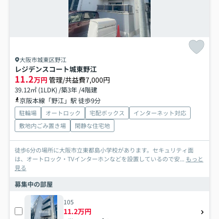
大阪市城東区野江
レジデンスコート城東野江
11.2
万円
管理/共益費7,000円
39.12㎡ (1LDK) /築3年 /4階建
京阪本線「野江」駅 徒歩9分
駐輪場
オートロック
宅配ボックス
インターネット対応
敷地内ごみ置き場
閑静な住宅地
徒歩6分の場所に大阪市立東都島小学校があります。セキュリティ面
は、オートロック・TVインターホンなどを設置しているので安...
もっと
見る
募集中の部屋
105
11.2万円