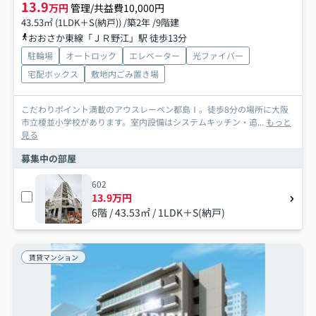
13.9
万円
管理/共益費10,000円
43.53㎡ (1LDK＋S(納戸)) /築2年 /9階建
おおさか東線「ＪＲ野江」駅 徒歩13分
駐輪場
オートロック
エレベーター
光ファイバー
宅配ボックス
敷地内ごみ置き場
こだわりポイント満載のアウスレーベン都島Ⅰ。徒歩8分の場所に大阪
市立榎並小学校があります。室内設備はシステムキッチン・追...
もっと
見る
募集中の部屋
602
13.9万円
6階 / 43.53㎡ / 1LDK＋S(納戸)
賃貸マンション