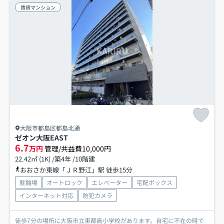
賃貸マンション
大阪市都島区都島北通
ゼオン大阪EAST
6.7
万円
管理/共益費10,000円
22.42㎡ (1K) /築4年 /10階建
おおさか東線「ＪＲ野江」駅 徒歩15分
駐輪場
オートロック
エレベーター
宅配ボックス
インターネット対応
防犯カメラ
徒歩7分の場所に大阪市立東都島小学校があります。自宅に不在の時で