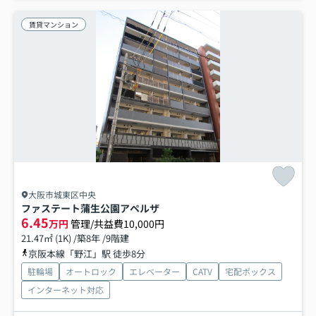
賃貸マンション
大阪市城東区中央
ファステート蒲生公園アペルザ
6.45
万円
管理/共益費10,000円
21.47㎡ (1K) /築8年 /9階建
京阪本線「野江」駅 徒歩8分
駐輪場
オートロック
エレベーター
CATV
宅配ボックス
インターネット対応