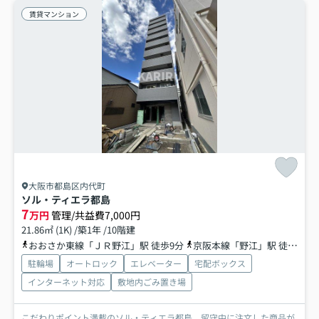
賃貸マンション
大阪市都島区内代町
ソル・ティエラ都島
7
万円
管理/共益費7,000円
21.86㎡ (1K) /築1年 /10階建
おおさか東線「ＪＲ野江」駅 徒歩9分
京阪本線「野江」駅 徒歩12分
駐輪場
オートロック
エレベーター
宅配ボックス
インターネット対応
敷地内ごみ置き場
こだわりポイント満載のソル・ティエラ都島。留守中に注文した商品が