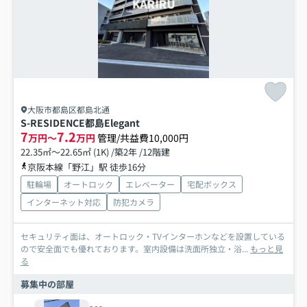
大阪市都島区都島北通
S-RESIDENCE都島Elegant
7
7.2
万円～
万円
管理/共益費10,000円
22.35㎡～22.65㎡ (1K) /築2年 /12階建
京阪本線「野江」駅 徒歩16分
駐輪場
オートロック
エレベーター
宅配ボックス
インターネット対応
防犯カメラ
セキュリティ面は、オートロック・TVインターホンなどを設置している
ので安全面でも優れております。室内設備は洗面所独立・浴...
もっと見
る
募集中の部屋