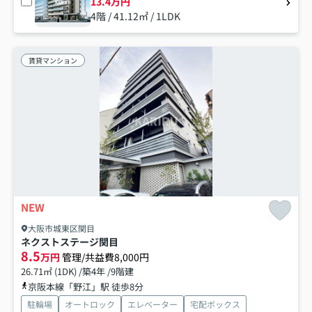
13.4万円
4階 / 41.12㎡ / 1LDK
賃貸マンション
NEW
大阪市城東区関目
ネクストステージ関目
8.5
万円
管理/共益費8,000円
26.71㎡ (1DK) /築4年 /9階建
京阪本線「野江」駅 徒歩8分
駐輪場
オートロック
エレベーター
宅配ボックス