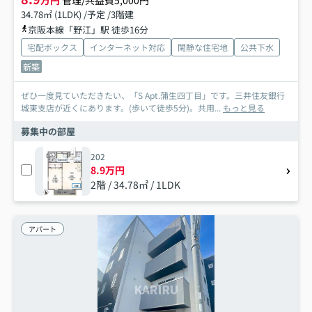
万円
管理/共益費5,000円
34.78㎡ (1LDK) /予定 /3階建
京阪本線「野江」駅 徒歩16分
宅配ボックス
インターネット対応
閑静な住宅地
公共下水
新築
ぜひ一度見ていただきたい、「S Apt.蒲生四丁目」です。三井住友銀行
城東支店が近くにあります。(歩いて徒歩5分)。共用...
もっと見る
募集中の部屋
202
8.9万円
2階 / 34.78㎡ / 1LDK
アパート