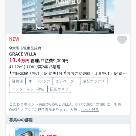
NEW
大阪市城東区成育
GRACE VILLA
13.4
万円
管理/共益費9,000円
41.12㎡ (1LDK) /築2年 /6階建
京阪本線「野江」駅 徒歩1分
おおさか東線「ＪＲ野江」駅 徒歩4分
駐輪場
オートロック
エレベーター
宅配ボックス
インターネット対応
防犯カメラ
こだわりポイント満載のGRACE VILLA。歩いて360mの場所に、阪急
OASIS(オアシス) 野江店があります。大阪...
もっと見る
募集中の部屋
402