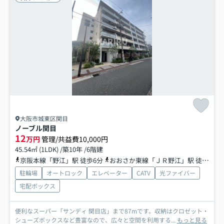
大阪市城東区関目
ノーブル関目
12
万円
管理/共益費10,000円
45.54㎡ (1LDK) /築10年 /6階建
京阪本線「野江」駅 徒歩6分
おおさか東線「ＪＲ野江」駅 徒歩8分
駐輪場
オートロック
エレベーター
CATV
光ファイバー
宅配ボックス
便利なスーパー「サンディ 関目店」まで87mです。収納はクロゼット・
シューズボックスなど豊富なので、広々と空間を利用する...
もっと見る