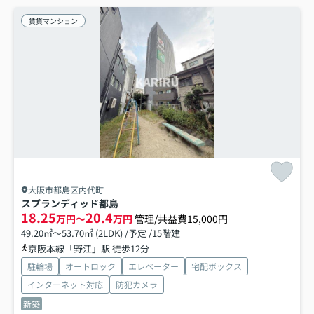
賃貸マンション
大阪市都島区内代町
スプランディッド都島
18.25
20.4
万円～
万円
管理/共益費15,000円
49.20㎡～53.70㎡ (2LDK) /予定 /15階建
京阪本線「野江」駅 徒歩12分
駐輪場
オートロック
エレベーター
宅配ボックス
インターネット対応
防犯カメラ
新築