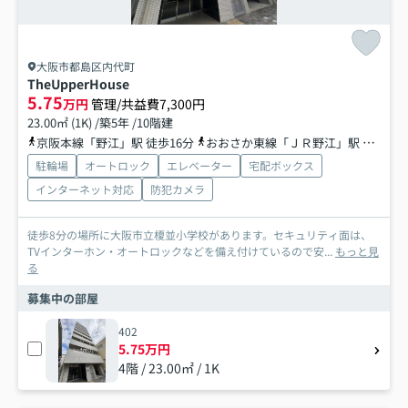
大阪市都島区内代町
TheUpperHouse
5.75
万円
管理/共益費7,300円
23.00㎡ (1K) /築5年 /10階建
京阪本線「野江」駅 徒歩16分
おおさか東線「ＪＲ野江」駅 徒歩13分
駐輪場
オートロック
エレベーター
宅配ボックス
インターネット対応
防犯カメラ
徒歩8分の場所に大阪市立榎並小学校があります。セキュリティ面は、
TVインターホン・オートロックなどを備え付けているので安...
もっと見
る
募集中の部屋
402
5.75万円
4階 / 23.00㎡ / 1K