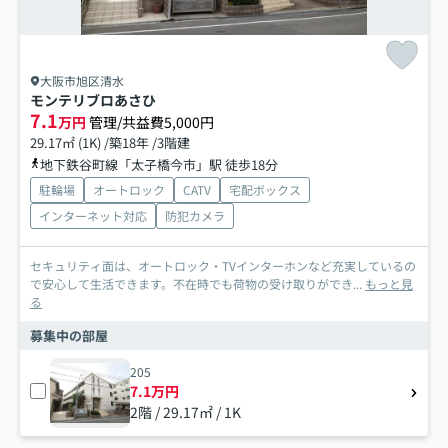
大阪市旭区清水
モンテリブロあさひ
7.1
万円
管理/共益費5,000円
29.17㎡ (1K) /築18年 /3階建
地下鉄谷町線「太子橋今市」駅 徒歩18分
駐輪場
オートロック
CATV
宅配ボックス
インターネット対応
防犯カメラ
セキュリティ面は、オートロック・TVインターホンなど充実しているの
で安心して生活できます。不在時でも荷物の受け取りができ...
もっと見
る
募集中の部屋
205
7.1万円
2階 / 29.17㎡ / 1K