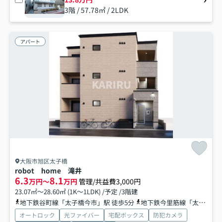
3階 / 57.78㎡ / 2LDK
アパート
大阪市旭区太子橋
robot home 滝井
6.3
8.1
万円～
万円
管理/共益費3,000円
23.07㎡～28.60㎡ (1K～1LDK) /予定 /3階建
地下鉄谷町線「太子橋今市」駅 徒歩5分
地下鉄今里筋線「太子橋今市」駅 徒歩5分
オートロック
光ファイバー
宅配ボックス
防犯カメラ