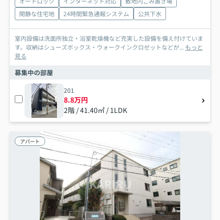
オートロック
インターネット対応
敷地内ごみ置き場
閑静な住宅地
24時間緊急通報システム
公共下水
室内設備は洗面所独立・浴室乾燥機など充実した設備を備え付けていま
す。収納はシューズボックス・ウォークインクロゼットなどが...
もっと
見る
募集中の部屋
201
8.8万円
2階 / 41.40㎡ / 1LDK
アパート