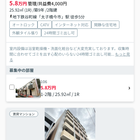
5.8
万円
管理/共益費4,000円
25.92㎡ (1R) /築9年 /2階建
地下鉄谷町線「太子橋今市」駅 徒歩5分
オートロック
CATV
インターネット対応
閑静な住宅地
外観タイル張り
24時間ゴミ出し可
室内設備は浴室乾燥機・洗面化粧台など大変充実しております。収集時
間に合わせてゴミを出す心配のいらない24時間ゴミ出し可能...
もっと見
る
募集中の部屋
106
5.8万円
1-2階 / 25.92㎡ / 1R
賃貸マンション