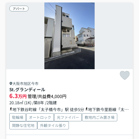
アパート
大阪市旭区今市
St.グランディール
6.3
万円
管理/共益費4,000円
20.18㎡ (1K) /築8年 /2階建
地下鉄谷町線「太子橋今市」駅 徒歩5分
地下鉄今里筋線「太子橋今市」駅 徒歩5分
駐輪場
オートロック
光ファイバー
敷地内ごみ置き場
閑静な住宅地
外観タイル張り