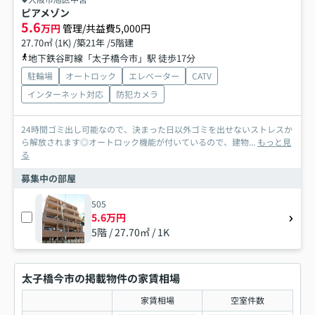
ピアメゾン
5.6
万円
管理/共益費5,000円
27.70㎡ (1K) /築21年 /5階建
地下鉄谷町線「太子橋今市」駅 徒歩17分
駐輪場
オートロック
エレベーター
CATV
インターネット対応
防犯カメラ
24時間ゴミ出し可能なので、決まった日以外ゴミを出せないストレスか
ら解放されます◎オートロック機能が付いているので、建物...
もっと見
る
募集中の部屋
505
5.6万円
5階 / 27.70㎡ / 1K
太子橋今市の掲載物件の家賃相場
家賃相場
空室件数