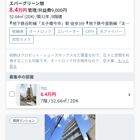
エバーグリーン旭
8.4
万円
管理/共益費9,000円
52.64㎡ (2DK) /築31年 /8階建
地下鉄谷町線「太子橋今市」駅 徒歩3分
地下鉄今里筋線「太子橋今市」駅 徒歩3分
駐輪場
オートロック
エレベーター
CATV
光ファイバー
防犯カメラ
収納はクロゼット・シューズボックスなど豊富なので、広々と空間を利
用することも可能です。オートロック付き物件なので、空き巣...
もっと
見る
募集中の部屋
701
8.4万円
7階 / 52.64㎡ / 2DK
賃貸マンション