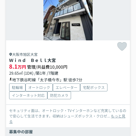
大阪市旭区大宮
Ｗｉｎｄ Ｂｅｌｌ大宮
8.1
万円
管理/共益費10,000円
29.65㎡ (1DK) /築1年 /7階建
地下鉄谷町線「太子橋今市」駅 徒歩7分
駐輪場
オートロック
エレベーター
宅配ボックス
インターネット対応
防犯カメラ
セキュリティ面は、オートロック・TVインターホンなど充実しているの
で安心して生活できます。収納はシューズボックス・クロゼ...
もっと見
る
募集中の部屋