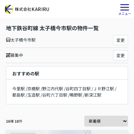
地下鉄谷町線 太子橋今市駅の物件一覧
太子橋今市駅
変更
募集中
変更
おすすめの駅
今里駅
/
京橋駅
/
野江内代駅
/
谷町四丁目駅
/
ＪＲ野江駅
/
都島駅
/
玉造駅
/
谷町六丁目駅
/
鴫野駅
/
新深江駅
16
棟
18
件