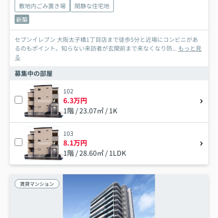
敷地内ごみ置き場
閑静な住宅地
新築
セブンイレブン 大阪太子橋1丁目店まで徒歩5分と近場にコンビニがあ
るのもポイント。知らない来訪者が玄関前まで来なくなり防...
もっと見
る
募集中の部屋
102
6.3万円
1階 / 23.07㎡ / 1K
103
8.1万円
1階 / 28.60㎡ / 1LDK
賃貸マンション