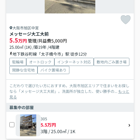
大阪市旭区中宮
メッセージ大工大前
5.5
万円
管理/共益費5,000円
25.00㎡ (1K) /築19年 /4階建
地下鉄谷町線「太子橋今市」駅 徒歩12分
駐輪場
オートロック
インターネット対応
敷地内ごみ置き場
閑静な住宅地
バイク置場あり
こだわりで選びたい方におすすめ。大阪市旭区エリアで住まいをお探し
なら「メッセージ大工大前」。洗面所が独立した、使い勝手の...
もっと
見る
募集中の部屋
305
5.5万円
3階 / 25.00㎡ / 1K