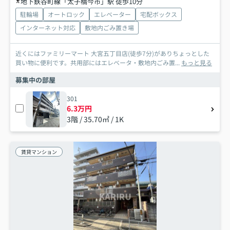
地下鉄谷町線「太子橋今市」駅 徒歩10分
駐輪場
オートロック
エレベーター
宅配ボックス
インターネット対応
敷地内ごみ置き場
近くにはファミリーマート 大宮五丁目店(徒歩7分)がありちょっとした
買い物に便利です。共用部にはエレベータ・敷地内ごみ置...
もっと見る
募集中の部屋
301
6.3万円
3階 / 35.70㎡ / 1K
賃貸マンション