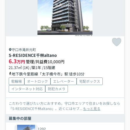
守口市滝井元町
S-RESIDENCE千林altano
6.3
万円
管理/共益費10,000円
21.37㎡ (1K) /築1年 /15階建
地下鉄今里筋線「太子橋今市」駅 徒歩10分
駐輪場
オートロック
エレベーター
宅配ボックス
インターネット対応
防犯カメラ
こだわりで選びたい方におすすめ。守口市エリアで住まいをお探しなら
「S-RESIDENCE千林altano」。近くにはセブ...
もっと見る
募集中の部屋
1202