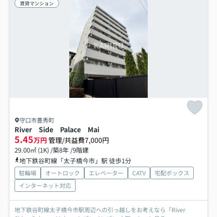
賃貸マンション
守口市豊秀町
River Side Palace Mai
5.45
万円
管理/共益費7,000円
29.00㎡ (1K) /築8年 /9階建
地下鉄谷町線「太子橋今市」駅 徒歩1分
駐輪場
オートロック
エレベーター
CATV
宅配ボックス
インターネット対応
地下鉄谷町線太子橋今市駅周辺への引っ越しをお考えなら「River