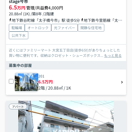
stage今市
6.5
万円
管理/共益費4,000円
20.88㎡ (1K) /築8年 /2階建
地下鉄谷町線「太子橋今市」駅 徒歩5分
地下鉄今里筋線「太子橋今市」駅 徒歩5分
駐輪場
オートロック
光ファイバー
閑静な住宅地
公共下水
近くにはファミリーマート 大宮五丁目店(徒歩6分)がありちょっとした
買い物に便利です。収納はクロゼット・シューズボックス...
もっと見る
募集中の部屋
201
6.5万円
2階 / 20.88㎡ / 1K
アパート