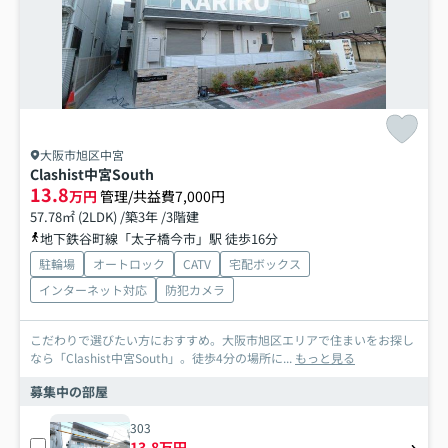
大阪市旭区中宮
Clashist中宮South
13.8
万円
管理/共益費7,000円
57.78㎡ (2LDK) /築3年 /3階建
地下鉄谷町線「太子橋今市」駅 徒歩16分
駐輪場
オートロック
CATV
宅配ボックス
インターネット対応
防犯カメラ
こだわりで選びたい方におすすめ。大阪市旭区エリアで住まいをお探し
なら「Clashist中宮South」。徒歩4分の場所に...
もっと見る
募集中の部屋
303
13.8万円