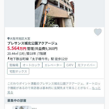
大阪市旭区大宮
プレサンス城北公園アクアージュ
5.564
万円
管理/共益費9,360円
20.44㎡ (1R) /築18年 /7階建
地下鉄谷町線「太子橋今市」駅 徒歩12分
駐輪場
オートロック
エレベーター
CATV
光ファイバー
宅配ボックス
こだわりポイント満載のプレサンス城北公園アクアージュ。オートロッ
ク機能があるので来訪者は基本的に玄関先まで来ることがなく...
もっと
見る
募集中の部屋