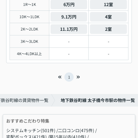
6万円
12室
1R～1K
9.1万円
4室
1DK～1LDK
11.1万円
2室
2K～2LDK
-
-
3K～3LDK
-
-
4K～4LDK以上
1
下鉄谷町線の賃貸物件一覧
地下鉄谷町線 太子橋今市駅の物件一覧
おすすめこだわり特集
システムキッチン(501件)
二口コンロ(475件)
宅配ボックス(421件)
築15年以内(410件)