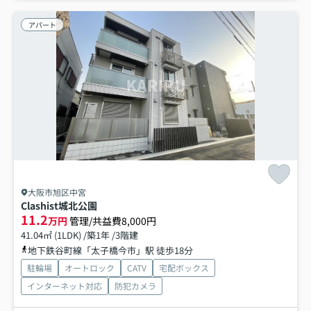
アパート
大阪市旭区中宮
Clashist城北公園
11.2
万円
管理/共益費8,000円
41.04㎡ (1LDK) /築1年 /3階建
地下鉄谷町線「太子橋今市」駅 徒歩18分
駐輪場
オートロック
CATV
宅配ボックス
インターネット対応
防犯カメラ