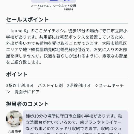
オートロッ
エレベータ
ネット使用
ク
ー
料無料
セールスポイント
「Jeune.K」のここがイチオシ。徒歩19分の場所に守口市立錦小
学校があります。共用部には宅配ボックスを設置しているため、
外出が多い方でも荷物を受け取ることができます。大阪市鶴見区
エリアや地下鉄長堀鶴見緑地鶴見緑地付近で、お気に入りのお部
屋を探しませんか。快適な暮らしが送れるように、素敵なお部屋
をご紹介致します。
ポイント
3駅以上利用可
バストイレ別
2沿線利用可
システムキッチ
ン
洗面所にドア
担当者のコメント
徒歩19分の場所に守口市立錦小学校があります。独
立洗面台が付いているので、歯ブラシやドライヤー
などもまとめてスッキリ収納できます。収納はシュ
浜田 悠平