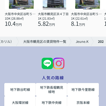
大阪市中央区谷町５丁目
大阪市鶴見区浜４丁目
大阪市中央区谷町５丁目
1DK (28.88㎡)
1K (21.83㎡)
1K (22.61㎡)
1
10.4
5.82
8.1
万円
万円
万円
（カリル）
大阪市鶴見区の賃貸物件一覧
Jeune.K
202
人気の路線
地下鉄長堀鶴見
地下鉄谷町線
地下鉄今里筋線
緑地
大阪環状線
地下鉄中央線
京阪本線