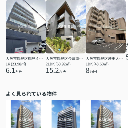
1
大阪市鶴見区鶴見４丁目
大阪市鶴見区今津南４丁目
大阪市鶴見区茨田大宮１丁目
1K (23.98㎡)
2LDK (60.92㎡)
1DK (48.60㎡)
6.1
15.2
8
万円
万円
万円
よく見られている物件