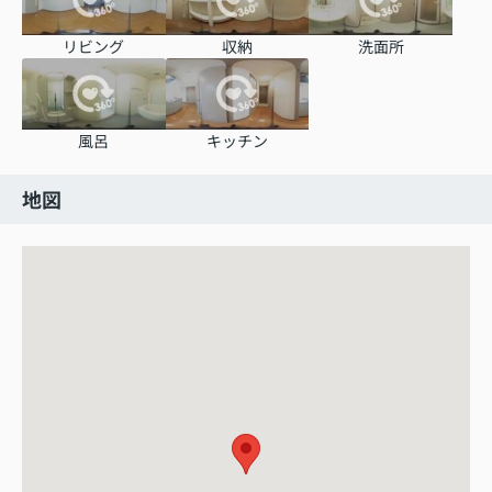
リビング
収納
洗面所
風呂
キッチン
地図