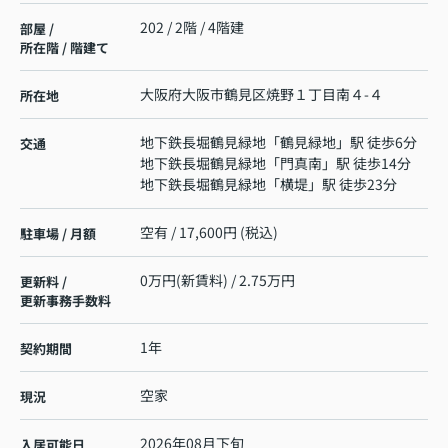
202 / 2階 / 4階建
部屋 /
所在階 / 階建て
大阪府
大阪市鶴見区
焼野
１丁目南４-４
所在地
地下鉄長堀鶴見緑地
「
鶴見緑地
」駅 徒歩6分
交通
地下鉄長堀鶴見緑地
「
門真南
」駅 徒歩14分
地下鉄長堀鶴見緑地
「
横堤
」駅 徒歩23分
空有 / 17,600円 (税込)
駐車場 / 月額
0万円(新賃料) / 2.75万円
更新料 /
更新事務手数料
1年
契約期間
空家
現況
2026年08月下旬
入居可能日