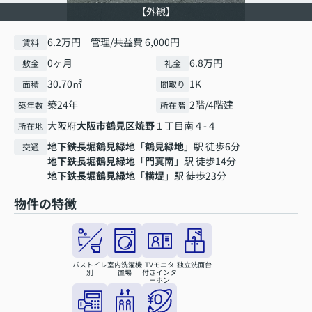
【外観】
6.2万円 管理/共益費 6,000円
賃料
0ヶ月
6.8万円
敷金
礼金
30.70㎡
1K
面積
間取り
築24年
2階/4階建
築年数
所在階
大阪府
大阪市鶴見区
焼野
１丁目南４-４
所在地
地下鉄長堀鶴見緑地
「
鶴見緑地
」駅 徒歩6分
交通
地下鉄長堀鶴見緑地
「
門真南
」駅 徒歩14分
地下鉄長堀鶴見緑地
「
横堤
」駅 徒歩23分
物件の特徴
バストイレ
室内洗濯機
TVモニタ
独立洗面台
別
置場
付きインタ
ーホン