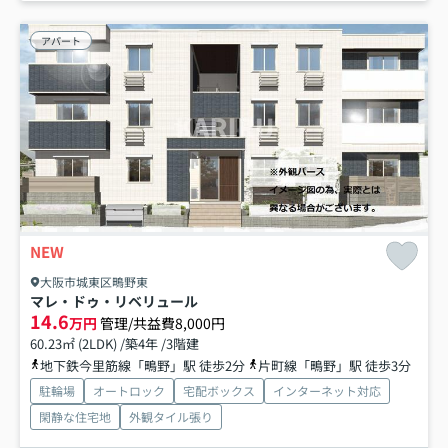
アパート
NEW
大阪市城東区鴫野東
マレ・ドゥ・リベリュール
14.6
万円
管理/共益費8,000円
60.23㎡ (2LDK) /築4年 /3階建
地下鉄今里筋線「鴫野」駅 徒歩2分
片町線「鴫野」駅 徒歩3分
駐輪場
オートロック
宅配ボックス
インターネット対応
閑静な住宅地
外観タイル張り