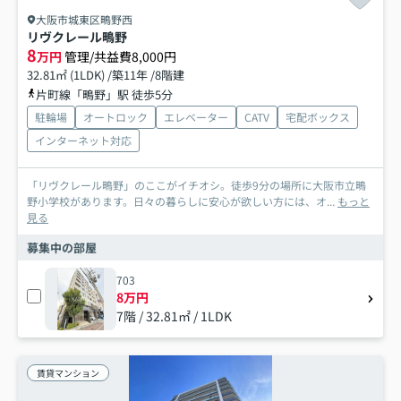
大阪市城東区鴫野西
リヴクレール鴫野
8
万円
管理/共益費8,000円
32.81㎡ (1LDK) /築11年 /8階建
片町線「鴫野」駅 徒歩5分
駐輪場
オートロック
エレベーター
CATV
宅配ボックス
インターネット対応
「リヴクレール鴫野」のここがイチオシ。徒歩9分の場所に大阪市立鴫
野小学校があります。日々の暮らしに安心が欲しい方には、オ...
もっと
見る
募集中の部屋
703
8万円
7階 / 32.81㎡ / 1LDK
賃貸マンション