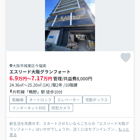
大阪市城東区今福南
エスリード大阪グランフォート
6.9
7.17
万円～
万円
管理/共益費8,000円
24.36㎡～25.20㎡ (1K) /築2年 /10階建
片町線「鴫野」駅 徒歩10分
駐輪場
オートロック
エレベーター
宅配ボックス
インターネット対応
防犯カメラ
新生活を失敗せず、スタートさせたいならこちらの「エスリード大阪グ
ランフォート」はいかがでしょうか。近くにはセブンイレブン...
もっと
見る