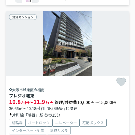
賃貸マンション
大阪市城東区今福南
プレジオ城東
10.8
11.9
万円～
万円
管理/共益費10,000円～15,000円
36.66㎡～40.18㎡ (1LDK) /新築 /12階建
片町線「鴫野」駅 徒歩15分
駐輪場
オートロック
エレベーター
宅配ボックス
インターネット対応
防犯カメラ