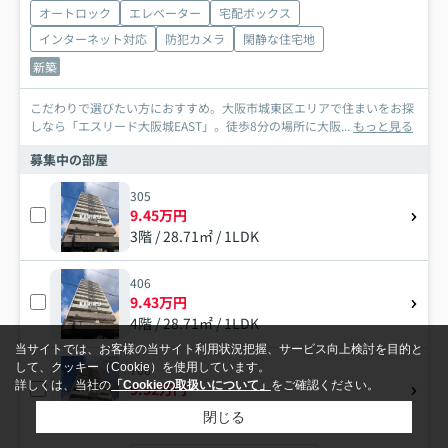
オートロック
エレベーター
宅配ボックス
インターネット対応
防犯カメラ
閑静な住宅地
新築
こだわりで選びたい方におすすめ。大阪市城東区エリアで住まいをお探
しなら「エスリード大阪城EAST」。徒歩8分の場所に大阪...
もっと見る
募集中の部屋
305
9.45万円
3階 / 28.71㎡ / 1LDK
406
9.43万円
4階 / 28.71㎡ / 1LDK
当サイトでは、お客様の当サイト利用状況把握、サービス向上検討を目的と
して、クッキー（Cookie）を使用しています。
706
詳しくは、当社の
「Cookieの取扱いについて」
をご確認ください。
9.52万円
7階 / 28.71㎡ / 1LDK
閉じる