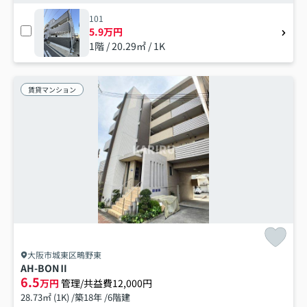
101
5.9万円
1階 / 20.29㎡ / 1K
賃貸マンション
大阪市城東区鴫野東
AH-BONⅡ
6.5
万円
管理/共益費12,000円
28.73㎡ (1K) /築18年 /6階建