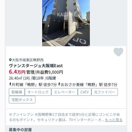
大阪市城東区鴫野西
ヴァンスタージュ大阪城East
6.4
万円
管理/共益費9,000円
26.40㎡ (1R) /築18年 /6階建
片町線「鴫野」駅 徒歩7分
おおさか東線「鴫野」駅 徒歩7分
駐輪場
オートロック
エレベーター
CATV
光ファイバー
宅配ボックス
セブンイレブン 大阪鴫野東3丁目店まで徒歩5分と近場にコンビニがあ
るのもポイント。セキュリティ面は、TVインターホン・オ...
もっと見る
募集中の部屋