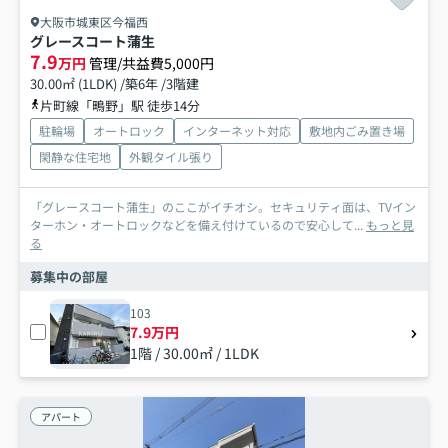
大阪市城東区今福西
グレースコート蒲生
7.9
万円
管理/共益費5,000円
30.00㎡ (1LDK) /築6年 /3階建
片町線「鴫野」駅 徒歩14分
駐輪場
オートロック
インターネット対応
敷地内ごみ置き場
閑静な住宅地
外観タイル張り
「グレースコート蒲生」のここがイチオシ。セキュリティ面は、TVイン
ターホン・オートロックなどを備え付けているので安心して...
もっと見
る
募集中の部屋
103
7.9万円
1階 / 30.00㎡ / 1LDK
アパート