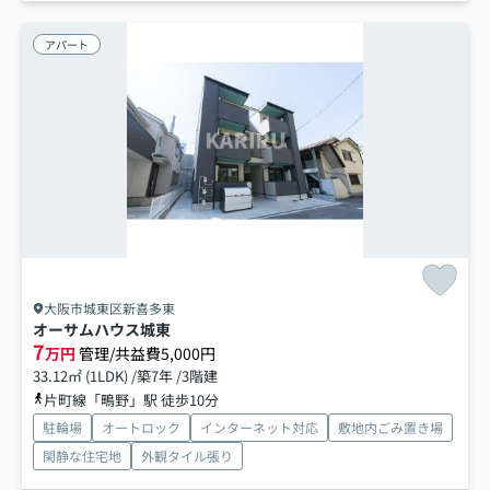
アパート
大阪市城東区新喜多東
オーサムハウス城東
7
万円
管理/共益費5,000円
33.12㎡ (1LDK) /築7年 /3階建
片町線「鴫野」駅 徒歩10分
駐輪場
オートロック
インターネット対応
敷地内ごみ置き場
閑静な住宅地
外観タイル張り