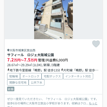
大阪市城東区放出西
サフィール ロジェ大阪城公園
7.2
7.5
万円～
万円
管理/共益費6,000円
28.67㎡～29.29㎡ (1LDK) /新築 /3階建
地下鉄今里筋線「鴫野」駅 徒歩13分
片町線「鴫野」駅 徒歩15分
駐輪場
オートロック
宅配ボックス
インターネット対応
閑静な住宅地
公共下水
新築
ぜひ一度見ていただきたい、「サフィール ロジェ大阪城公園」です。
徒歩6分の場所に大阪市立放出小学校があります。収納はクロ...
もっと