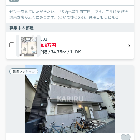
ぜひ一度見ていただきたい、「S Apt.蒲生四丁目」です。三井住友銀行
城東支店が近くにあります。(歩いて徒歩5分)。共用...
もっと見る
募集中の部屋
202
8.9万円
2階 / 34.78㎡ / 1LDK
賃貸マンション