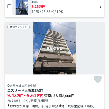
1002
8.15万円
10階 / 26.88㎡ / 1DK
賃貸マンション
大阪市城東区東中浜
エスリード大阪城EAST
9.43
9.61
万円～
万円
管理/共益費8,000円
28.71㎡ (1LDK) /新築 /13階建
おおさか東線「鴫野」駅 徒歩10分
地下鉄今里筋線「鴫野」駅 徒歩10分