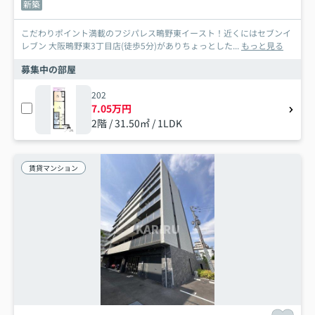
新築
こだわりポイント満載のフジパレス鴫野東イースト！近くにはセブンイ
レブン 大阪鴫野東3丁目店(徒歩5分)がありちょっとした...
もっと見る
募集中の部屋
202
7.05万円
2階 / 31.50㎡ / 1LDK
賃貸マンション