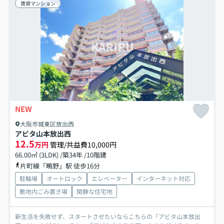
賃貸マンション
NEW
大阪市城東区放出西
アビタ山本放出西
12.5
万円
管理/共益費10,000円
66.00㎡ (3LDK) /築34年 /10階建
片町線「鴫野」駅 徒歩16分
駐輪場
オートロック
エレベーター
インターネット対応
敷地内ごみ置き場
閑静な住宅地
新生活を失敗せず、スタートさせたいならこちらの「アビタ山本放出