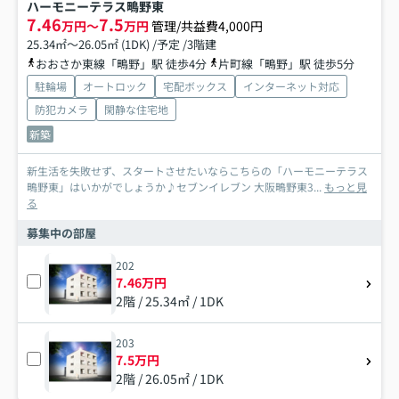
ハーモニーテラス鴫野東
7.46
7.5
万円～
万円
管理/共益費4,000円
25.34㎡～26.05㎡ (1DK) /予定 /3階建
おおさか東線「鴫野」駅 徒歩4分
片町線「鴫野」駅 徒歩5分
駐輪場
オートロック
宅配ボックス
インターネット対応
防犯カメラ
閑静な住宅地
新築
新生活を失敗せず、スタートさせたいならこちらの「ハーモニーテラス
鴫野東」はいかがでしょうか♪セブンイレブン 大阪鴫野東3...
もっと見
る
募集中の部屋
202
7.46万円
2階 / 25.34㎡ / 1DK
203
7.5万円
2階 / 26.05㎡ / 1DK