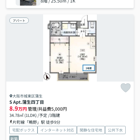
8階 / 25.50㎡ / 1K
アパート
大阪市城東区蒲生
S Apt.蒲生四丁目
8.9
万円
管理/共益費5,000円
34.78㎡ (1LDK) /予定 /3階建
片町線「鴫野」駅 徒歩9分
宅配ボックス
インターネット対応
閑静な住宅地
公共下水
新築