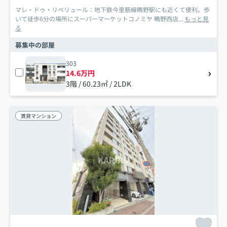
マレ・ドゥ・リベリュール：地下鉄今里筋線鴫野駅にも近くて便利。歩
いて徒歩6分の場所にスーパーマーケットコノミヤ 鴫野西店...
もっと見
る
募集中の部屋
303
14.6万円
3階 / 60.23㎡ / 2LDK
賃貸マンション