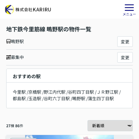
地下鉄今里筋線 鴫野駅の物件一覧
鴫野駅
変更
募集中
変更
おすすめの駅
今里駅
/
京橋駅
/
野江内代駅
/
谷町四丁目駅
/
ＪＲ野江駅
/
都島駅
/
玉造駅
/
谷町六丁目駅
/
鴫野駅
/
蒲生四丁目駅
27
棟
86
件