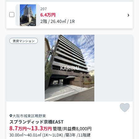
207
6.4万円
2階 / 26.40㎡ / 1R
賃貸マンション
大阪市城東区鴫野東
スプランディッド京橋EAST
8.7
13.3
万円～
万円
管理/共益費8,000円
30.00㎡～40.01㎡ (1K～1LDK) /築3年 /11階建