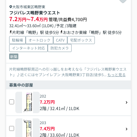
大阪市城東区鴫野東
フジパレス鴫野東ウエスト
7.2
7.4
万円～
万円
管理/共益費4,700円
32.41㎡～33.60㎡ (1LDK) /予定 /3階建
片町線「鴫野」駅 徒歩5分
おおさか東線「鴫野」駅 徒歩5分
駐輪場
オートロック
CATV
宅配ボックス
インターネット対応
防犯カメラ
新築
片町線鴫野駅周辺への引っ越しをお考えなら「フジパレス鴫野東ウエス
ト」♪近くにはセブンイレブン 大阪鴫野東3丁目店(徒歩5...
もっと見る
募集中の部屋
202
7.2万円
2階 / 32.41㎡ / 1LDK
203
7.4万円
2階 / 33.60㎡ / 1LDK