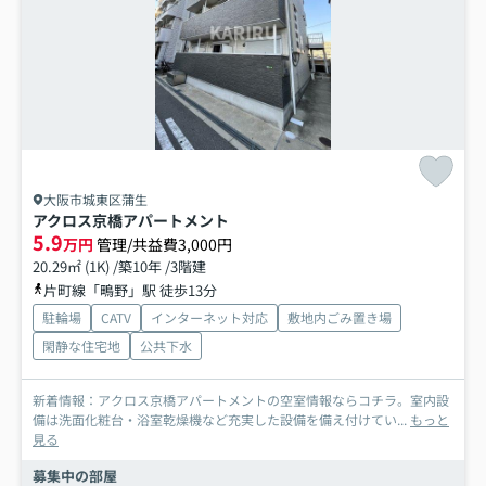
大阪市城東区蒲生
アクロス京橋アパートメント
5.9
万円
管理/共益費3,000円
20.29㎡ (1K) /築10年 /3階建
片町線「鴫野」駅 徒歩13分
駐輪場
CATV
インターネット対応
敷地内ごみ置き場
閑静な住宅地
公共下水
新着情報：アクロス京橋アパートメントの空室情報ならコチラ。室内設
備は洗面化粧台・浴室乾燥機など充実した設備を備え付けてい...
もっと
見る
募集中の部屋