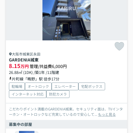
大阪市城東区永田
GARDENIA城東
8.15
万円
管理/共益費6,000円
26.88㎡ (1DK) /築1年 /11階建
片町線「鴫野」駅 徒歩17分
駐輪場
オートロック
エレベーター
宅配ボックス
インターネット対応
防犯カメラ
こだわりポイント満載のGARDENIA城東。セキュリティ面は、TVインタ
ーホン・オートロックなど充実しているので安心して...
もっと見る
募集中の部屋