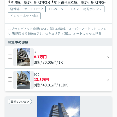
片町線「鴫野」駅 徒歩3分
地下鉄今里筋線「鴫野」駅 徒歩5分
おお
駐輪場
オートロック
エレベーター
CATV
宅配ボックス
インターネット対応
スプランディッド京橋EASTの詳しい情報。スーパーマーケット コノミ
ヤ 鴫野店まで490mです。セキュリティ面は、オート...
もっと見る
募集中の部屋
309
8.7万円
3階 / 30.00㎡ / 1K
902
13.3万円
9階 / 40.01㎡ / 1LDK
賃貸マンション