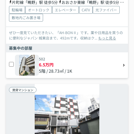
片町線「鴫野」駅 徒歩5分
おおさか東線「鴫野」駅 徒歩5分
地下鉄
駐輪場
オートロック
エレベーター
CATV
光ファイバー
敷地内ごみ置き場
ぜひ一度見ていただきたい、「AH-BONⅡ」です。薬や日用品を買うの
に便利なジャパン 城東店まで、492mです。収納はク...
もっと見る
募集中の部屋
502
6.5万円
5階 / 28.73㎡ / 1K
賃貸マンション