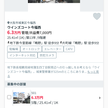
大阪市城東区今福西
ウインズコート今福西
6.3
万円
管理/共益費7,000円
25.41㎡ (1K) /築13年 /9階建
地下鉄今里筋線「鴫野」駅 徒歩9分
片町線「鴫野」駅 徒歩9分
駐輪場
オートロック
エレベーター
CATV
インターネット対応
防犯カメラ
地下鉄長堀鶴見緑地蒲生四丁目駅周辺への引っ越しをお考えなら「ウイ
ンズコート今福西」。城東警察署が325mのところにありま...
もっと見
る
募集中の部屋
501
6.3万円
5階 / 25.41㎡ / 1K