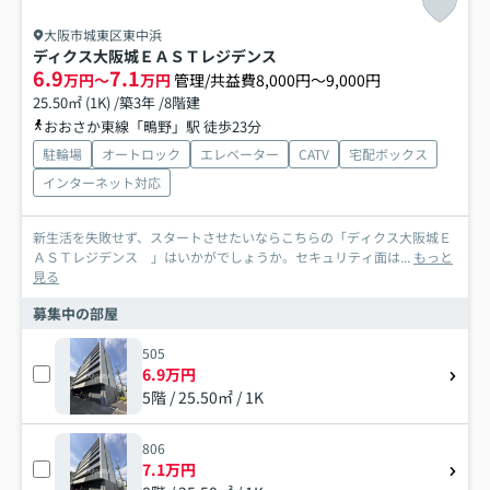
大阪市城東区東中浜
ディクス大阪城ＥＡＳＴレジデンス
6.9
7.1
万円～
万円
管理/共益費8,000円～9,000円
25.50㎡ (1K) /築3年 /8階建
おおさか東線「鴫野」駅 徒歩23分
駐輪場
オートロック
エレベーター
CATV
宅配ボックス
インターネット対応
新生活を失敗せず、スタートさせたいならこちらの「ディクス大阪城Ｅ
ＡＳＴレジデンス 」はいかがでしょうか。セキュリティ面は...
もっと
見る
募集中の部屋
505
6.9万円
5階 / 25.50㎡ / 1K
806
7.1万円