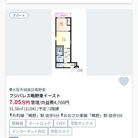
アパート
大阪市城東区鴫野東
フジパレス鴫野東イースト
7.05
万円
管理/共益費4,700円
31.50㎡ (1LDK) /予定 /3階建
片町線「鴫野」駅 徒歩5分
おおさか東線「鴫野」駅 徒歩5分
駐輪場
オートロック
CATV
宅配ボックス
インターネット対応
防犯カメラ