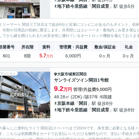
地下鉄今里筋線
「
関目成育
」駅 徒歩5分
ミリーマート 関目三丁目店まで徒歩6分と近場にコンビニがあるのもポイント。収
、衣類や日用品の収納に重宝します。共用部にはエレベータ・敷地内ごみ置き場な
してから鍵を開けられるため安全性に優れているオートロック機能を備えております
部屋番号
所在階
賃料
管理費・共益費
敷金/保証金
礼金
5.7
801
8階
6,000円
0ヶ月
0ヶ月
万円
マンション
大阪市城東区
関目
サンライズツイン関目1号館
9.2
万円
管理/共益費9,000円
48.28㎡ (2DK) /築37年 /6階建
京阪本線
「
関目
」駅 徒歩8分
地下鉄今里筋線
「
関目成育
」駅 徒歩8分
の暮らしに便利なライフ 関目店(スーパー)まで282mです。身支度に必要となる
す。こちらは初期費用をカードでお支払いいただける物件なので、支払い手続きの