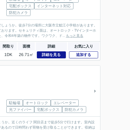
宅配ボックス
インターネット対応
防犯カメラ
でしょうか。徒歩7分の場所に大阪市立鯰江小学校があります。
おります。セキュリティ面は、オートロック・TVインターホ
令和4年築の物件です。ワクワク、ド...
もっと見る
間取り
面積
詳細
お気に入り
1DK
26.71㎡
詳細を見る
追加する
駐輪場
オートロック
エレベーター
光ファイバー
宅配ボックス
防犯カメラ
うか。近くのライフ 関目店まで徒歩5分で行けます。室内設
があるので日時問わず荷物を受け取ることができます。収納は