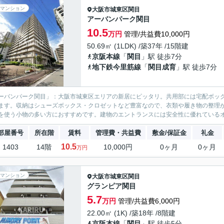
マンション
大阪市城東区
関目
アーバンパーク関目
10.5
万円
管理/共益費10,000円
50.69㎡ (1LDK) /築37年 /15階建
京阪本線
「
関目
」駅 徒歩7分
地下鉄今里筋線
「
関目成育
」駅 徒歩7分
ーバンパーク関目」：大阪市城東区エリアの新居にピッタリ。共用部には宅配ボッ
ます。収納はシューズボックス・クロゼットなど豊富なので、衣類や履き物の整理
を使う小物の多い方におすすめです。建物のエントランスには安全性に優れているオー
部屋番号
所在階
賃料
管理費・共益費
敷金/保証金
礼金
10.5
1403
14階
10,000円
0ヶ月
0ヶ月
万円
マンション
大阪市城東区
関目
グランピア関目
5.7
万円
管理/共益費6,000円
22.00㎡ (1K) /築18年 /8階建
京阪本線
「
関目
」駅 徒歩5分