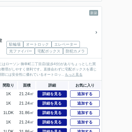
新築
建
駐輪場
オートロック
エレベーター
光ファイバー
宅配ボックス
防犯カメラ
はローソン 御幸町二丁目店(徒歩4分)がありちょっとした買
の整理がしやすく便利です。直接会わずに宅配ボックスを通じ
には安全性に優れているオートロッ...
もっと見る
間取り
面積
詳細
お気に入り
1K
21.24㎡
詳細を見る
追加する
1K
21.24㎡
詳細を見る
追加する
1LDK
31.86㎡
詳細を見る
追加する
1K
21.24㎡
詳細を見る
追加する
1LDK
31.86㎡
詳細を見る
追加する