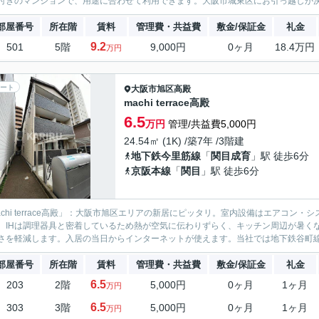
付きのマンションで、用途に合わせて利用できます。大阪市城東区にお引っ越しが決ま
部屋番号
所在階
賃料
管理費・共益費
敷金/保証金
礼金
9.2
501
5階
9,000円
0ヶ月
18.4万円
万円
ート
大阪市旭区
高殿
machi terrace高殿
6.5
万円
管理/共益費5,000円
24.54㎡ (1K) /築7年 /3階建
地下鉄今里筋線
「
関目成育
」駅 徒歩6分
京阪本線
「
関目
」駅 徒歩6分
achi terrace高殿」：大阪市旭区エリアの新居にピッタリ。室内設備はエアコン
。IHは調理器具と密着しているため熱が空気に伝わりずらく、キッチン周辺が暑く
さを軽減します。入居の当日からインターネットが使えます。当社では地下鉄谷町線関
部屋番号
所在階
賃料
管理費・共益費
敷金/保証金
礼金
6.5
203
2階
5,000円
0ヶ月
1ヶ月
万円
6.5
303
3階
5,000円
0ヶ月
1ヶ月
万円