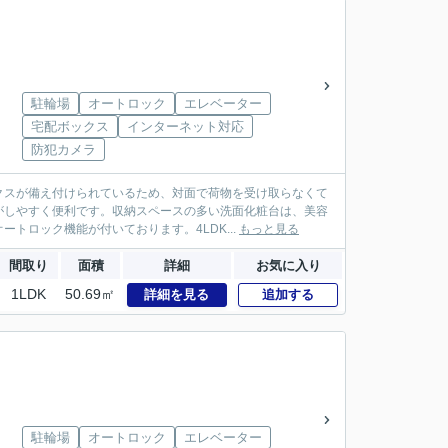
駐輪場
オートロック
エレベーター
宅配ボックス
インターネット対応
防犯カメラ
クスが備え付けられているため、対面で荷物を受け取らなくて
がしやすく便利です。収納スペースの多い洗面化粧台は、美容
トロック機能が付いております。4LDK...
もっと見る
間取り
面積
詳細
お気に入り
1LDK
50.69㎡
詳細を見る
追加する
駐輪場
オートロック
エレベーター