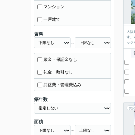
マンション
一戸建て
大阪
賃料
す。
～
ック
敷金・保証金なし
礼金・敷引なし
共益費・管理費込み
築年数
賃貸
面積
～