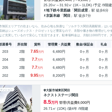
25.20㎡～31.92㎡ (1K～1LDK) /予定 /9階建
地下鉄今里筋線
「
関目成育
」駅 徒歩6分
京阪本線
「
関目
」駅 徒歩7分
市旭区エリアでの住まいなら、住み心地も快適な「ソルテラス関目高殿駅前」はい
収納はシューズボックス・クロゼットなど豊富なので、衣類や履き物の整理がしやす
など充実しているので安心して生活できます。駐車場料金は、月額11000円です。大
部屋番号
所在階
賃料
管理費・共益費
敷金/保証金
礼金
7.65
203
2階
6,480円
0ヶ月
0ヶ月
万円
7.7
204
2階
6,480円
0ヶ月
0ヶ月
万円
7.7
205
2階
6,480円
0ヶ月
0ヶ月
万円
9.95
202
2階
8,200円
0ヶ月
0ヶ月
万円
マンション
大阪市城東区
関目
ネクストステージ関目
8.5
万円
管理/共益費8,000円
26.71㎡ (1DK) /築4年 /9階建