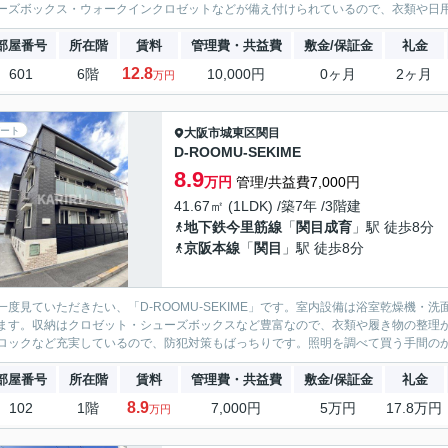
ーズボックス・ウォークインクロゼットなどが備え付けられているので、衣類や日用
部屋番号
所在階
賃料
管理費・共益費
敷金/保証金
礼金
12.8
601
6階
10,000円
0ヶ月
2ヶ月
万円
ート
大阪市城東区
関目
D-ROOMU-SEKIME
8.9
万円
管理/共益費7,000円
41.67㎡ (1LDK) /築7年 /3階建
地下鉄今里筋線
「
関目成育
」駅 徒歩8分
京阪本線
「
関目
」駅 徒歩8分
一度見ていただきたい、「D-ROOMU-SEKIME」です。室内設備は浴室乾燥機
ます。収納はクロゼット・シューズボックスなど豊富なので、衣類や履き物の整理が
ロックなど充実しているので、防犯対策もばっちりです。照明を調べて買う手間のかか
部屋番号
所在階
賃料
管理費・共益費
敷金/保証金
礼金
8.9
102
1階
7,000円
5万円
17.8万円
万円