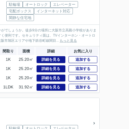
駐輪場
オートロック
エレベーター
宅配ボックス
インターネット対応
閑静な住宅地
かがでしょうか。徒歩9分の場所に大阪市立高殿小学校がありま
く便利です。セキュリティ面は、TVインターホン・オートロ
阪市旭区エリアや地下鉄谷町線関目...
もっと見る
間取り
面積
詳細
お気に入り
1K
25.20㎡
詳細を見る
追加する
1K
25.20㎡
詳細を見る
追加する
1K
25.20㎡
詳細を見る
追加する
1LDK
31.92㎡
詳細を見る
追加する
駐輪場
オートロック
エレベーター