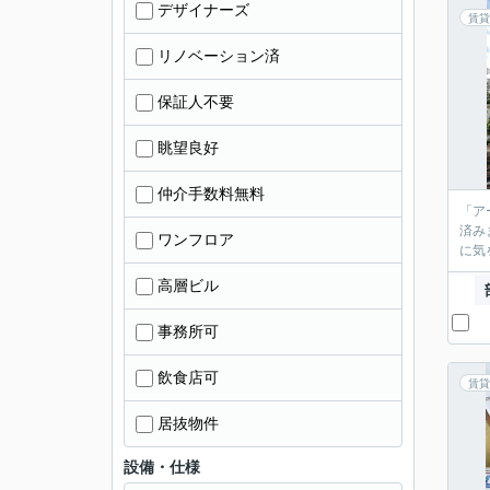
デザイナーズ
賃貸
リノベーション済
保証人不要
眺望良好
仲介手数料無料
「ア
済み
ワンフロア
に気
高層ビル
事務所可
飲食店可
賃貸
居抜物件
設備・仕様