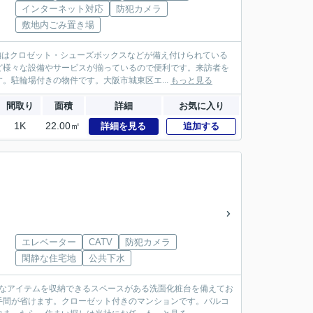
インターネット対応
防犯カメラ
敷地内ごみ置き場
納はクロゼット・シューズボックスなどが備え付けられている
ど様々な設備やサービスが揃っているので便利です。来訪者を
。駐輪場付きの物件です。大阪市城東区エ...
もっと見る
間取り
面積
詳細
お気に入り
1K
22.00㎡
詳細を見る
追加する
エレベーター
CATV
防犯カメラ
閑静な住宅地
公共下水
様々なアイテムを収納できるスペースがある洗面化粧台を備えてお
手間が省けます。クローゼット付きのマンションです。バルコ