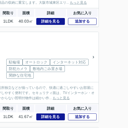
品の収納に重宝します。大阪市城東区エリ...
もっと見る
間取り
面積
詳細
お気に入り
1LDK
40.03㎡
詳細を見る
追加する
駐輪場
オートロック
インターネット対応
防犯カメラ
敷地内ごみ置き場
閑静な住宅地
・洗面所独立などが揃っているので、快適に過ごしやすいお部屋に
しやすく便利です。セキュリティ面は、TVインターホン・オ
らない照明付物件は細かい作...
もっと見る
間取り
面積
詳細
お気に入り
1LDK
41.67㎡
詳細を見る
追加する