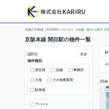
京橋の不動産｜KARIRU（カリル）
沿線・駅から探す
京
京阪本線 関目駅の物件一覧
お
関目
変更
物件種別
今
居住用
店舗
事務所
土地
その他事業用
25
棟
駐車場
賃貸
アパート