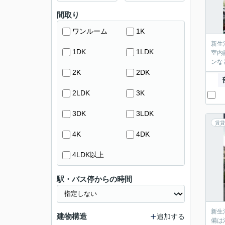
間取り
ワンルーム
1K
新生
1DK
1LDK
室内
ンな
2K
2DK
2LDK
3K
3DK
3LDK
賃貸
4K
4DK
4LDK以上
駅・バス停からの時間
新生
建物構造
追加する
備は