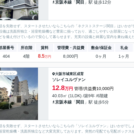
京阪本線
「
関目
」駅 徒歩12分
活を失敗せず、スタートさせたいならこちらの「ネクストステージ関目」はいかが
設備は洗面所独立・浴室乾燥機など豊富に揃っており、過ごしやすいお部屋になって
どを備え付けているので安心して暮らせます。充実の設備と綺麗な室内を兼ね備えた、
部屋番号
所在階
賃料
管理費・共益費
敷金/保証金
礼金
8.5
404
4階
8,000円
0ヶ月
1ヶ月
万円
マンション
大阪市城東区
成育
ソレイユルヴァン
12.8
万円
管理/共益費10,000円
40.03㎡ (1LDK) /築9年 /6階建
京阪本線
「
関目
」駅 徒歩5分
活を失敗せず、スタートさせたいならこちらの「ソレイユルヴァン」はいかがでしょ
浴室乾燥機・洗面所独立など大変充実しております。突然の宅配でも宅配ボックス