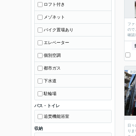
ロフト付き
メゾネット
ファ
バイク置場あり
ので
確認
エレベーター
個別空調
都市ガス
賃貸
下水道
駐輪場
バス・トイレ
追焚機能浴室
日々
収納
りま