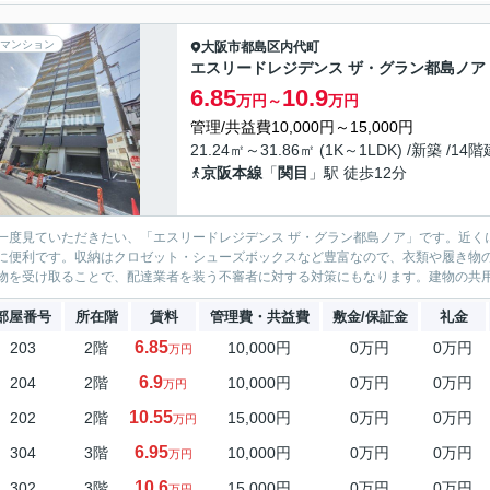
マンション
大阪市都島区
内代町
エスリードレジデンス ザ・グラン都島ノア
6.85
10.9
万円～
万円
管理/共益費10,000円～15,000円
21.24㎡～31.86㎡ (1K～1LDK) /新築 /14階
京阪本線
「
関目
」駅 徒歩12分
一度見ていただきたい、「エスリードレジデンス ザ・グラン都島ノア」です。近くに
に便利です。収納はクロゼット・シューズボックスなど豊富なので、衣類や履き物
物を受け取ることで、配達業者を装う不審者に対する対策にもなります。建物の共用部
部屋番号
所在階
賃料
管理費・共益費
敷金/保証金
礼金
6.85
203
2階
10,000円
0万円
0万円
万円
6.9
204
2階
10,000円
0万円
0万円
万円
10.55
202
2階
15,000円
0万円
0万円
万円
6.95
304
3階
10,000円
0万円
0万円
万円
10.6
302
3階
15,000円
0万円
0万円
万円