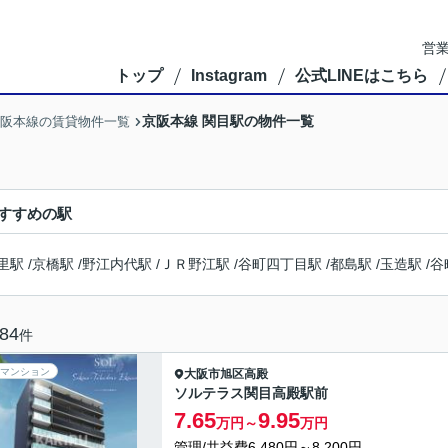
営業
トップ
Instagram
公式LINEはこちら
京阪本線 関目駅の物件一覧
阪本線の賃貸物件一覧
すすめの駅
里駅
/
京橋駅
/
野江内代駅
/
ＪＲ野江駅
/
谷町四丁目駅
/
都島駅
/
玉造駅
/
谷
84
件
マンション
大阪市旭区
高殿
ソルテラス関目高殿駅前
7.65
9.95
万円～
万円
管理/共益費6,480円～8,200円