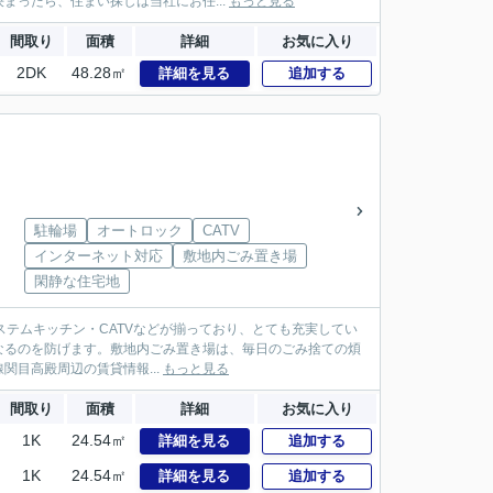
ったら、住まい探しは当社にお任...
もっと見る
間取り
面積
詳細
お気に入り
2DK
48.28㎡
詳細を見る
追加する
駐輪場
オートロック
CATV
インターネット対応
敷地内ごみ置き場
閑静な住宅地
・システムキッチン・CATVなどが揃っており、とても充実してい
なるのを防げます。敷地内ごみ置き場は、毎日のごみ捨ての煩
目高殿周辺の賃貸情報...
もっと見る
間取り
面積
詳細
お気に入り
1K
24.54㎡
詳細を見る
追加する
1K
24.54㎡
詳細を見る
追加する