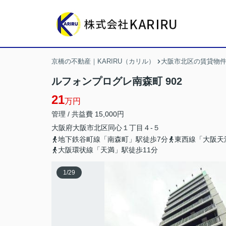
京橋の不動産｜KARIRU（カリル）
大阪市北区の賃貸物
ルフォンプログレ南森町 902
21
万円
管理 / 共益費 15,000円
大阪府
大阪市北区
同心
１丁目４-５
地下鉄谷町線「南森町」駅徒歩7分
東西線「大阪天
大阪環状線「天満」駅徒歩11分
1
/
29