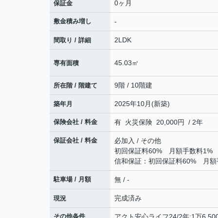
0ヶ月
保証金
敷金積み増し
-
2LDK
間取り / 詳細
45.03㎡
専有面積
9階 / 10階建
所在階 / 階建て
2025年10月(新築)
築年月
保険会社 / 料金
有 火災保険 20,000円 / 2年
保証会社 / 料金
必加入 / その他
初回保証料60% 月額手数料1% 
信和保証：初回保証料60% 月額手
駐車場 / 月額
無 / -
完成済み
現況
その他条件
アクト安心ライフ24/2年:1万6,50