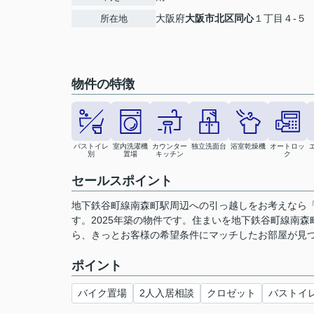
大阪府
大阪市北区
同心
１丁目４-５
所在地
物件の特徴
バストイレ
室内洗濯機
カウンター
独立洗面台
浴室乾燥機
オートロッ
別
置場
キッチン
ク
セールスポイント
地下鉄谷町線南森町駅周辺への引っ越しをお考えなら
す。2025年築の物件です。住まいを地下鉄谷町線南
ら、きっとお客様の希望条件にマッチしたお部屋が見つか
ポイント
バイク置場
2人入居相談
クロゼット
バストイ