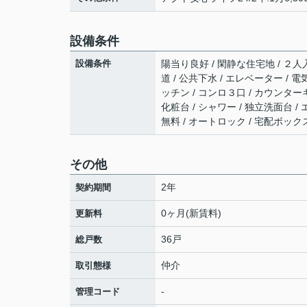
設備条件
設備条件
陽当り良好 / 閑静な住宅地 / ２人入
道 / 公共下水 / エレベーター / 
ッチン / コンロ３口 / カウンター
化粧台 / シャワー / 独立洗面台 / 
無料 / オートロック / 宅配ボックス
その他
2年
契約期間
0ヶ月(新賃料)
更新料
36戸
総戸数
仲介
取引態様
-
管理コード