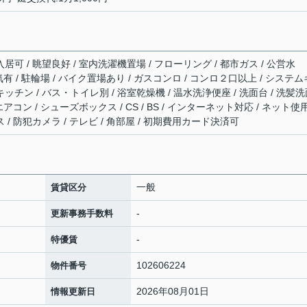
居可 / 眺望良好 / 室内洗濯機置場 / フローリング / 都市ガス / 公営水
電気有 / 駐輪場 / バイク置場あり / ガスコンロ / コンロ２口以上 / システム
キッチン / バス・トイレ別 / 浴室乾燥機 / 温水洗浄便座 / 洗面台 / 洗髪
エアコン / シューズボックス / CS / BS / インターネット対応 / ネット使
 / 防犯カメラ / テレビ / 角部屋 / 初期費用カード決済可
一般
賃貸区分
-
更新事務手数料
-
特優賃
102606224
物件番号
2026年08月01日
情報更新日