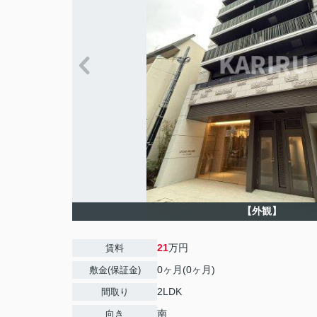
【外観】
21
万円
賃料
0ヶ月(0ヶ月)
敷金(保証金)
2LDK
間取り
南
向き