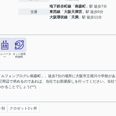
地下鉄谷町線
「
南森町
」駅 徒歩7分
東西線
「
大阪天満宮
」駅 徒歩5分
交通
大阪環状線
「
天満
」駅 徒歩11分
エレベータ
ネット使用
ー
料無料
「ルフォンプログレ南森町」。徒歩7分の場所に大阪市立堀川小学校があ
森町周辺で求めるのであれば、当社でお部屋探しを行ってください。当社
ることでしょう(^^)
レ別
クロゼット2ヶ所