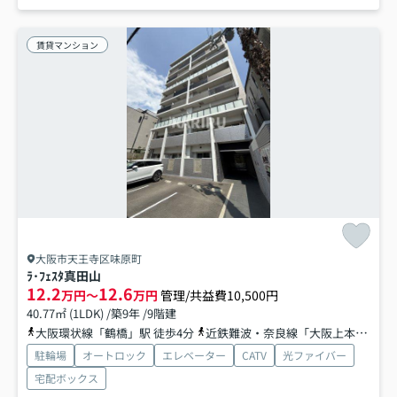
賃貸マンション
大阪市天王寺区味原町
ﾗ･ﾌｪｽﾀ真田山
12.2
12.6
万円～
万円
管理/共益費10,500円
40.77㎡ (1LDK) /築9年 /9階建
大阪環状線「鶴橋」駅 徒歩4分
近鉄難波・奈良線「大阪上本町」駅 徒歩10分
駐輪場
オートロック
エレベーター
CATV
光ファイバー
宅配ボックス