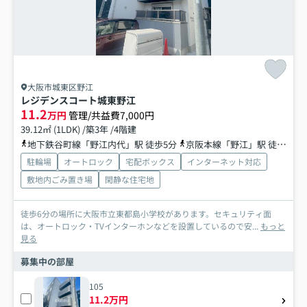
大阪市城東区野江
レジデンスコート城東野江
11.2
万円
管理/共益費7,000円
39.12㎡ (1LDK) /築3年 /4階建
地下鉄谷町線「野江内代」駅 徒歩5分
京阪本線「野江」駅 徒歩9分
駐輪場
オートロック
宅配ボックス
インターネット対応
敷地内ごみ置き場
閑静な住宅地
徒歩6分の場所に大阪市立東都島小学校があります。セキュリティ面
は、オートロック・TVインターホンなどを設置しているので安...
もっと
見る
募集中の部屋
105
11.2万円