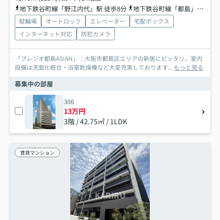
地下鉄谷町線「野江内代」駅 徒歩8分
地下鉄谷町線「都島」駅 徒歩9分
駐輪場
オートロック
エレベーター
宅配ボックス
インターネット対応
防犯カメラ
「プレジオ都島ASIAN」：大阪市都島区エリアの新居にピッタリ。室内
設備は洗面化粧台・浴室乾燥機など大変充実しております...
もっと見る
募集中の部屋
306
13万円
3階 / 42.75㎡ / 1LDK
賃貸マンション