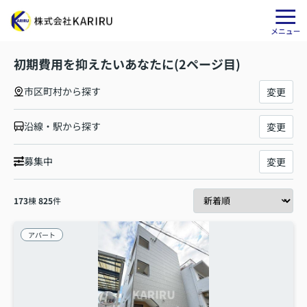
初期費用を抑えたいあなたに(2ページ目)
市区町村から探す
変更
沿線・駅から探す
変更
募集中
変更
173
棟
825
件
アパート