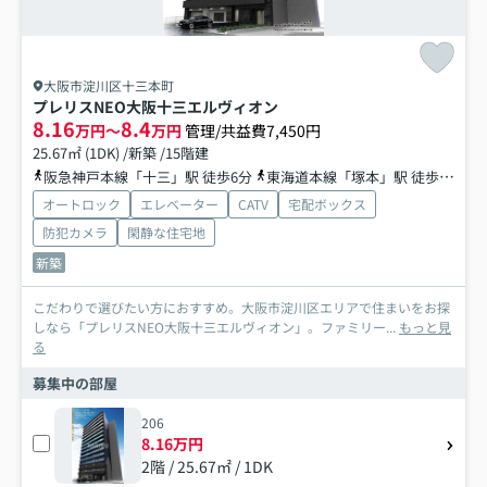
大阪市淀川区十三本町
プレリスNEO大阪十三エルヴィオン
8.16
8.4
万円～
万円
管理/共益費7,450円
25.67㎡ (1DK) /新築 /15階建
阪急神戸本線「十三」駅 徒歩6分
東海道本線「塚本」駅 徒歩20分
オートロック
エレベーター
CATV
宅配ボックス
防犯カメラ
閑静な住宅地
新築
こだわりで選びたい方におすすめ。大阪市淀川区エリアで住まいをお探
しなら「プレリスNEO大阪十三エルヴィオン」。ファミリー...
もっと見
る
募集中の部屋
206
8.16万円
2階 / 25.67㎡ / 1DK