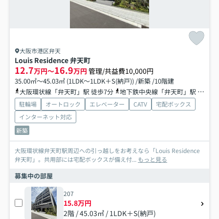
大阪市港区弁天
Louis Residence 弁天町
12.7
16.9
万円～
万円
管理/共益費10,000円
35.00㎡～45.03㎡ (1LDK～1LDK＋S(納戸)) /新築 /10階建
大阪環状線「弁天町」駅 徒歩7分
地下鉄中央線「弁天町」駅 徒歩9分
駐輪場
オートロック
エレベーター
CATV
宅配ボックス
インターネット対応
新築
大阪環状線弁天町駅周辺への引っ越しをお考えなら「Louis Residence
弁天町」。共用部には宅配ボックスが備え付...
もっと見る
募集中の部屋
207
15.8万円
2階 / 45.03㎡ / 1LDK＋S(納戸)