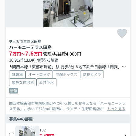
大阪市生野区田島
ハーモニーテラス田島
7
7.6
万円～
万円
管理/共益費4,000円
30.91㎡ (1LDK) /新築 /3階建
関西本線「東部市場前」駅 徒歩8分
地下鉄千日前線「南巽」駅 徒歩18分
駐輪場
オートロック
宅配ボックス
防犯カメラ
閑静な住宅地
公共下水
新築
関西本線東部市場前駅周辺への引っ越しをお考えなら「ハーモニーテラ
ス田島」。歩いて320mの場所に、サンディ 生野田島店が...
もっと見る
募集中の部屋
102
7.4万円