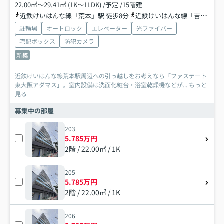
22.00㎡～29.41㎡ (1K～1LDK) /予定 /15階建
近鉄けいはんな線「荒本」駅 徒歩8分
近鉄けいはんな線「吉田」駅 徒歩14分
駐輪場
オートロック
エレベーター
光ファイバー
宅配ボックス
防犯カメラ
新築
近鉄けいはんな線荒本駅周辺への引っ越しをお考えなら「ファステート
東大阪アダマス」。室内設備は洗面化粧台・浴室乾燥機などが...
もっと
見る
募集中の部屋
203
5.785万円
2階 / 22.00㎡ / 1K
205
5.785万円
2階 / 22.00㎡ / 1K
206