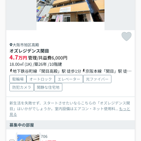
大阪市旭区高殿
オズレジデンス関目
4.7
万円
管理/共益費6,000円
18.00㎡ (1K) /築26年 /10階建
地下鉄谷町線「関目高殿」駅 徒歩1分
京阪本線「関目」駅 徒歩6分
駐輪場
オートロック
エレベーター
光ファイバー
防犯カメラ
閑静な住宅地
新生活を失敗せず、スタートさせたいならこちらの「オズレジデンス関
目」はいかがでしょうか。室内設備はエアコン・ネット使用料...
もっと
見る
募集中の部屋
706