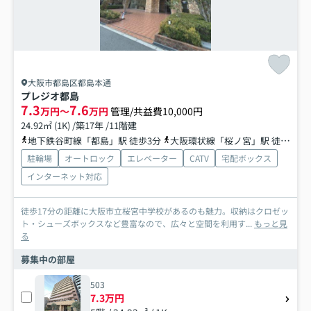
大阪市都島区都島本通
プレジオ都島
7.3
7.6
万円～
万円
管理/共益費10,000円
24.92㎡ (1K) /築17年 /11階建
地下鉄谷町線「都島」駅 徒歩3分
大阪環状線「桜ノ宮」駅 徒歩10分
駐輪場
オートロック
エレベーター
CATV
宅配ボックス
インターネット対応
徒歩17分の距離に大阪市立桜宮中学校があるのも魅力。収納はクロゼッ
ト・シューズボックスなど豊富なので、広々と空間を利用す...
もっと見
る
募集中の部屋
503
7.3万円