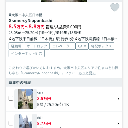
大阪市中央区日本橋
GramercyNipponbashi
8.5
8.8
万円～
万円
管理/共益費6,000円
25.08㎡～25.20㎡ (1R～1K) /築19年 /15階建
地下鉄千日前線「日本橋」駅 徒歩1分
地下鉄堺筋線「日本橋」駅 徒歩1分
駐輪場
オートロック
エレベーター
CATV
宅配ボックス
インターネット対応
こだわりで選びたい方におすすめ。大阪市中央区エリアで住まいをお探
しなら「GramercyNipponbashi」。ファミ...
もっと見る
募集中の部屋
503
8.5万円
5階 / 25.20㎡ / 1K
801
8.7万円