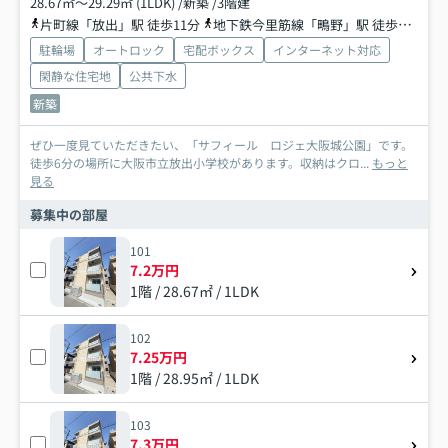
28.67㎡～29.29㎡ (1LDK) /新築 /3階建
片町線「放出」駅 徒歩11分
地下鉄今里筋線「鴫野」駅 徒歩13分
駐輪場
オートロック
宅配ボックス
インターネット対応
閑静な住宅地
公共下水
新築
ぜひ一度見ていただきたい、「サフィール ロジェ大阪城公園」です。
徒歩6分の場所に大阪市立放出小学校があります。収納はクロ...
もっと
見る
募集中の部屋
101
7.2万円
1階 / 28.67㎡ / 1LDK
102
7.25万円
1階 / 28.95㎡ / 1LDK
103
7.3万円