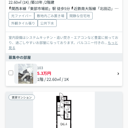
22.60㎡ (1K) /築10年 /2階建
関西本線「東部市場前」駅 徒歩5分
近鉄南大阪線「北田辺」駅 徒歩16分
光ファイバー
敷地内ごみ置き場
閑静な住宅地
外観タイル張り
公共下水
室内設備はシステムキッチン・追い焚き・エアコンなど豊富に揃ってお
り、過ごしやすいお部屋になっております。バルコニー付きの...
もっと
見る
募集中の部屋
103
5.3万円
1階 / 22.60㎡ / 1K
賃貸マンション