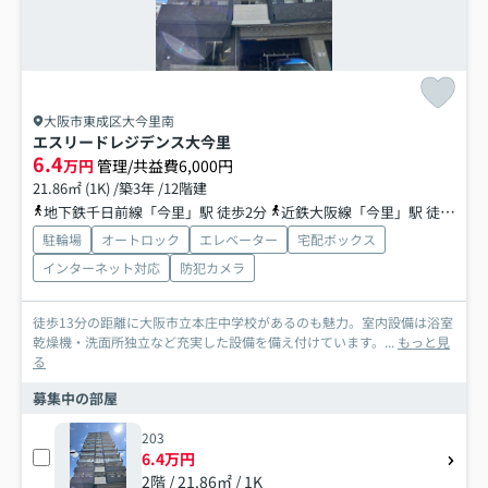
大阪市東成区大今里南
エスリードレジデンス大今里
6.4
万円
管理/共益費6,000円
21.86㎡ (1K) /築3年 /12階建
地下鉄千日前線「今里」駅 徒歩2分
近鉄大阪線「今里」駅 徒歩9分
駐輪場
オートロック
エレベーター
宅配ボックス
インターネット対応
防犯カメラ
徒歩13分の距離に大阪市立本庄中学校があるのも魅力。室内設備は浴室
乾燥機・洗面所独立など充実した設備を備え付けています。...
もっと見
る
募集中の部屋
203
6.4万円
2階 / 21.86㎡ / 1K