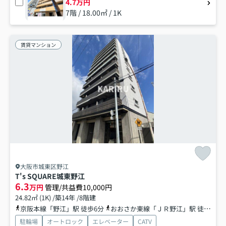
4.7万円
7階 / 18.00㎡ / 1K
賃貸マンション
大阪市城東区野江
T's SQUARE城東野江
6.3
万円
管理/共益費10,000円
24.82㎡ (1K) /築14年 /8階建
京阪本線「野江」駅 徒歩6分
おおさか東線「ＪＲ野江」駅 徒歩6分
駐輪場
オートロック
エレベーター
CATV