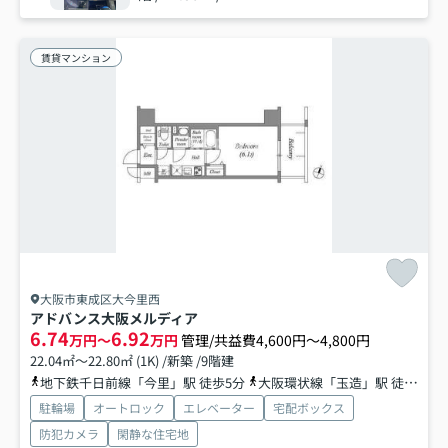
賃貸マンション
大阪市東成区大今里西
アドバンス大阪メルディア
6.74
6.92
万円～
万円
管理/共益費4,600円～4,800円
22.04㎡～22.80㎡ (1K) /新築 /9階建
地下鉄千日前線「今里」駅 徒歩5分
大阪環状線「玉造」駅 徒歩12分
駐輪場
オートロック
エレベーター
宅配ボックス
防犯カメラ
閑静な住宅地