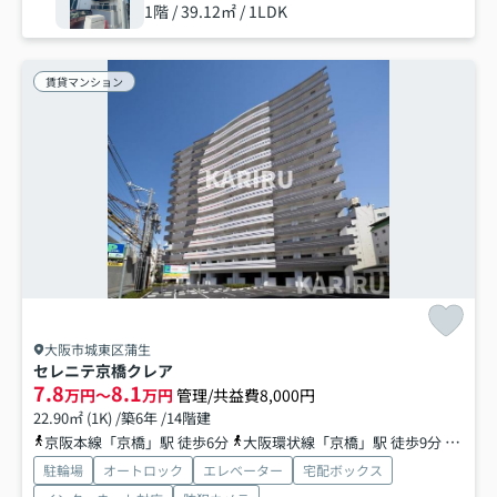
1階 / 39.12㎡ / 1LDK
賃貸マンション
大阪市城東区蒲生
セレニテ京橋クレア
7.8
8.1
万円～
万円
管理/共益費8,000円
22.90㎡ (1K) /築6年 /14階建
京阪本線「京橋」駅 徒歩6分
大阪環状線「京橋」駅 徒歩9分
地下鉄
駐輪場
オートロック
エレベーター
宅配ボックス