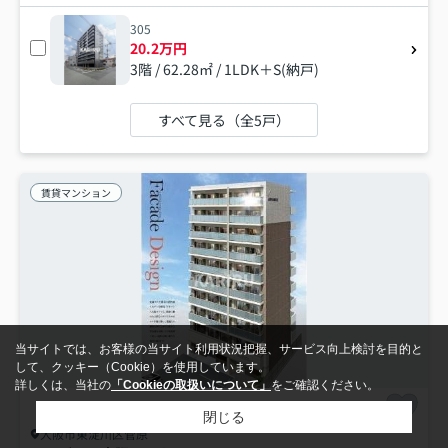
305
20.2万円
3階 / 62.28㎡ / 1LDK＋S(納戸)
すべて見る（全5戸）
賃貸マンション
当サイトでは、お客様の当サイト利用状況把握、サービス向上検討を目的と
して、クッキー（Cookie）を使用しています。
詳しくは、当社の
「Cookieの取扱いについて」
をご確認ください。
閉じる
大阪市東淀川区菅原