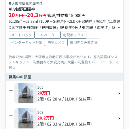
大阪市福島区海老江
Alivis野田阪神
20
20.3
万円～
万円
管理/共益費15,000円
62.28㎡～62.33㎡ (1LDK＋S(納戸)～2LDK＋S(納戸)) /築1年 /11階建
地下鉄千日前線「野田阪神」駅 徒歩9分
東西線「海老江」駅 徒歩9分
オートロック
エレベーター
宅配ボックス
インターネット対応
防犯カメラ
敷地内ごみ置き場
徒歩7分の場所に大阪市立海老江西小学校があります。室内設備はシス
テムキッチン・洗面台など大変充実。大量の洗濯物もバルコニ...
もっと
見る
募集中の部屋
205
20万円
2階 / 62.28㎡ / 1LDK＋S(納戸)
203
20.2万円
2階 / 62.33㎡ / 2LDK＋S(納戸)