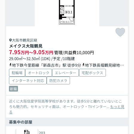
大阪市鶴見区緑
メイクス大阪鶴見
7.95
9.05
万円～
万円
管理/共益費10,000円
29.00㎡～32.50㎡ (1DK) /予定 /10階建
地下鉄今里筋線「新森古市」駅 徒歩9分
地下鉄長堀鶴見緑地「今福鶴見」駅 徒歩12分
駐輪場
オートロック
エレベーター
宅配ボックス
インターネット対応
防犯カメラ
新築
近くに大阪信愛学院高等学校があります。徒歩5分と離れていないとこ
ろも魅力的。セキュリティ面は、オートロック・TVインター...
もっと見
る
募集中の部屋
203