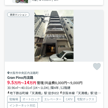
賃貸マンション
大阪市中央区内淡路町
Gran Pino内淡路
9.5
14
万円～
万円
管理/共益費8,000円～9,000円
30.96㎡～40.01㎡ (1K～1LDK) /築4年 /12階建
地下鉄谷町線「天満橋」駅 徒歩8分
京阪本線「天満橋」駅 徒歩10分
駐輪場
オートロック
エレベーター
CATV
宅配ボックス
インターネット対応