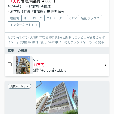
11
万円
管理/共益費14,000円
40.56㎡ (1LDK) /築9年 /8階建
地下鉄谷町線「天満橋」駅 徒歩10分
駐輪場
オートロック
エレベーター
CATV
宅配ボックス
インターネット対応
セブンイレブン 大阪片町店まで徒歩5分と近場にコンビニがあるのもポ
イント。共用部にはゴミ出し24時間OK・宅配ボックスな...
もっと見る
募集中の部屋
502
11万円
5階 / 40.56㎡ / 1LDK
賃貸マンション