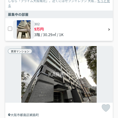
しなら「プライム大阪城北」。近くにはセブンイレブン 大阪...
もっと見
る
募集中の部屋
302
9万円
3階 / 30.29㎡ / 1K
賃貸マンション
大阪市都島区網島町