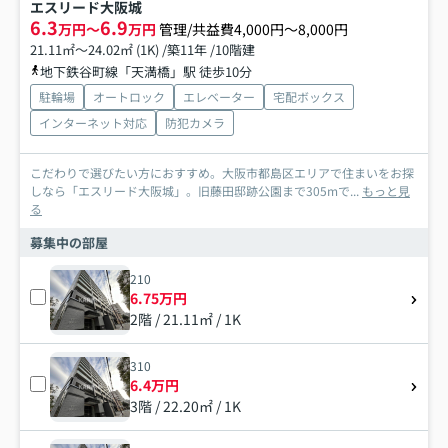
エスリード大阪城
6.3
6.9
万円～
万円
管理/共益費4,000円～8,000円
21.11㎡～24.02㎡ (1K) /築11年 /10階建
地下鉄谷町線「天満橋」駅 徒歩10分
駐輪場
オートロック
エレベーター
宅配ボックス
インターネット対応
防犯カメラ
こだわりで選びたい方におすすめ。大阪市都島区エリアで住まいをお探
しなら「エスリード大阪城」。旧藤田邸跡公園まで305mで...
もっと見
る
募集中の部屋
210
6.75万円
2階 / 21.11㎡ / 1K
310
6.4万円
3階 / 22.20㎡ / 1K