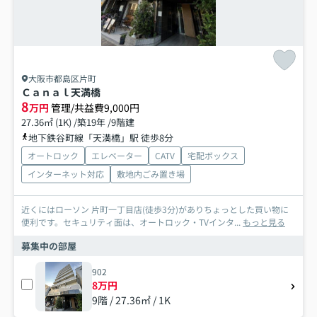
大阪市都島区片町
Ｃａｎａｌ天満橋
8
万円
管理/共益費9,000円
27.36㎡ (1K) /築19年 /9階建
地下鉄谷町線「天満橋」駅 徒歩8分
オートロック
エレベーター
CATV
宅配ボックス
インターネット対応
敷地内ごみ置き場
近くにはローソン 片町一丁目店(徒歩3分)がありちょっとした買い物に
便利です。セキュリティ面は、オートロック・TVインタ...
もっと見る
募集中の部屋
902
8万円
9階 / 27.36㎡ / 1K