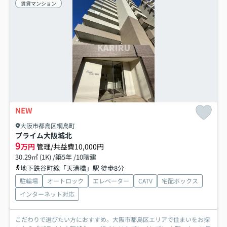
賃貸マンション
NEW
大阪市都島区網島町
プライム大阪城北
9
万円
管理/共益費10,000円
30.29㎡ (1K) /築5年 /10階建
地下鉄谷町線「天満橋」駅 徒歩8分
駐輪場
オートロック
エレベーター
CATV
宅配ボックス
インターネット対応
こだわりで選びたい方におすすめ。大阪市都島区エリアで住まいをお探