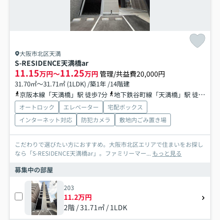
大阪市北区天満
S-RESIDENCE天満橋ar
11.15
11.25
万円～
万円
管理/共益費20,000円
31.70㎡～31.71㎡ (1LDK) /築1年 /14階建
京阪本線「天満橋」駅 徒歩7分
地下鉄谷町線「天満橋」駅 徒歩8分
オートロック
エレベーター
宅配ボックス
インターネット対応
防犯カメラ
敷地内ごみ置き場
こだわりで選びたい方におすすめ。大阪市北区エリアで住まいをお探し
なら「S-RESIDENCE天満橋ar」。ファミリーマー...
もっと見る
募集中の部屋
203
11.2万円
2階 / 31.71㎡ / 1LDK