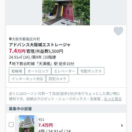
大阪市都島区片町
アドバンス大阪城エストレージャ
7.4
万円
管理/共益費5,500円
24.91㎡ (1K) /築9年 /10階建
地下鉄谷町線「天満橋」駅 徒歩10分
駐輪場
オートロック
エレベーター
宅配ボックス
インターネット対応
防犯カメラ
近くにはローソン 片町一丁目店(徒歩2分)がありちょっとした買い物に
便利です。収納はクロゼット・シューズボックス・全居室...
もっと見る
募集中の部屋
401
7.4万円
4階 / 24.91㎡ / 1K