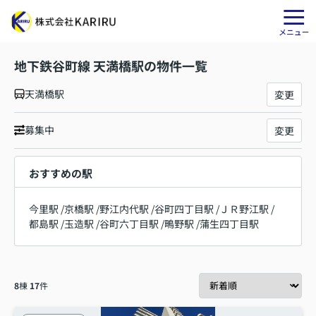
地下鉄谷町線 天満橋駅の物件一覧
天満橋駅
変更
募集中
変更
おすすめの駅
今里駅
/
京橋駅
/
野江内代駅
/
谷町四丁目駅
/
ＪＲ野江駅
/
都島駅
/
玉造駅
/
谷町六丁目駅
/
鴫野駅
/
蒲生四丁目駅
8
棟
17
件