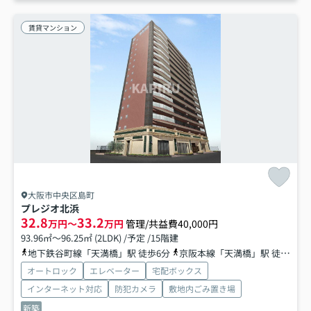
賃貸マンション
大阪市中央区島町
プレジオ北浜
32.8
33.2
万円～
万円
管理/共益費40,000円
93.96㎡～96.25㎡ (2LDK) /予定 /15階建
地下鉄谷町線「天満橋」駅 徒歩6分
京阪本線「天満橋」駅 徒歩6分
オートロック
エレベーター
宅配ボックス
インターネット対応
防犯カメラ
敷地内ごみ置き場
新築