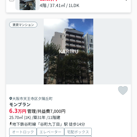
4階 / 37.41㎡ / 1LDK
賃貸マンション
大阪市天王寺区夕陽丘町
モンブラン
6.3
万円
管理/共益費7,000円
25.70㎡ (1K) /築31年 /11階建
地下鉄谷町線「谷町九丁目」駅 徒歩14分
オートロック
エレベーター
宅配ボックス