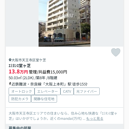
大阪市天王寺区堂ケ芝
ｴﾐﾈﾝｽ堂ヶ芝
13.8
万円
管理/共益費15,000円
50.03㎡ (2LDK) /築8年 /8階建
近鉄難波・奈良線「大阪上本町」駅 徒歩15分
オートロック
エレベーター
CATV
光ファイバー
防犯カメラ
閑静な住宅地
大阪市天王寺区エリアでの住まいなら、住み心地も快適な「ｴﾐﾈﾝｽ堂ヶ
芝」はいかがでしょうか。近くのmandai(万代) ...
もっと見る
募集中の部屋