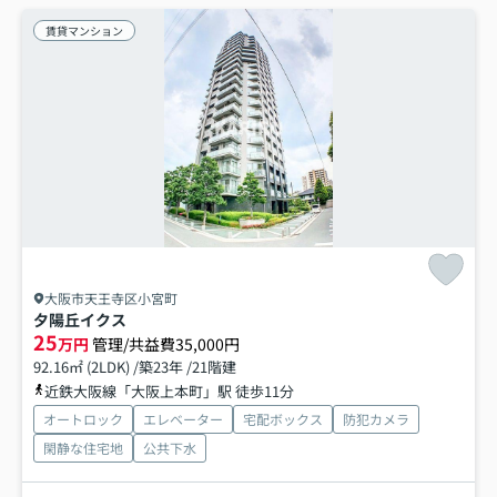
賃貸マンション
大阪市天王寺区小宮町
夕陽丘イクス
25
万円
管理/共益費35,000円
92.16㎡ (2LDK) /築23年 /21階建
近鉄大阪線「大阪上本町」駅 徒歩11分
オートロック
エレベーター
宅配ボックス
防犯カメラ
閑静な住宅地
公共下水