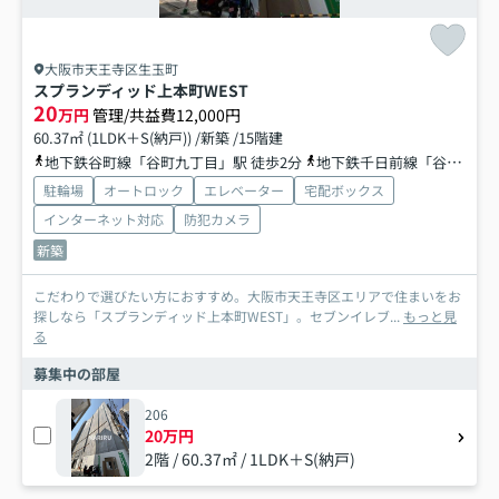
大阪市天王寺区生玉町
スプランディッド上本町WEST
20
万円
管理/共益費12,000円
60.37㎡ (1LDK＋S(納戸)) /新築 /15階建
地下鉄谷町線「谷町九丁目」駅 徒歩2分
地下鉄千日前線「谷町九丁目」駅 徒歩2分
駐輪場
オートロック
エレベーター
宅配ボックス
インターネット対応
防犯カメラ
新築
こだわりで選びたい方におすすめ。大阪市天王寺区エリアで住まいをお
探しなら「スプランディッド上本町WEST」。セブンイレブ...
もっと見
る
募集中の部屋
206
20万円
2階 / 60.37㎡ / 1LDK＋S(納戸)