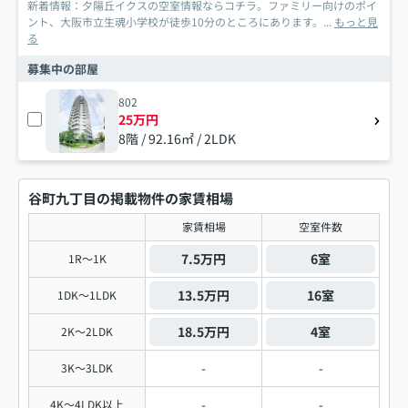
新着情報：夕陽丘イクスの空室情報ならコチラ。ファミリー向けのポイ
ント、大阪市立生魂小学校が徒歩10分のところにあります。...
もっと見
る
募集中の部屋
802
25万円
8階 / 92.16㎡ / 2LDK
谷町九丁目の掲載物件の家賃相場
家賃相場
空室件数
7.5万円
6室
1R～1K
13.5万円
16室
1DK～1LDK
18.5万円
4室
2K～2LDK
-
-
3K～3LDK
-
-
4K～4LDK以上