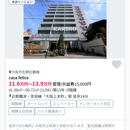
賃貸マンション
大阪市生野区鶴橋
casa felice
11.6
13.9
万円～
万円
管理/共益費15,000円
41.08㎡～50.72㎡ (1LDK) /築15年 /9階建
近鉄難波・奈良線「大阪上本町」駅 徒歩14分
駐輪場
オートロック
エレベーター
インターネット対応
閑静な住宅地
バイク置場あり
徒歩7分の場所に大阪市立味原小学校があります。室内設備は照明付