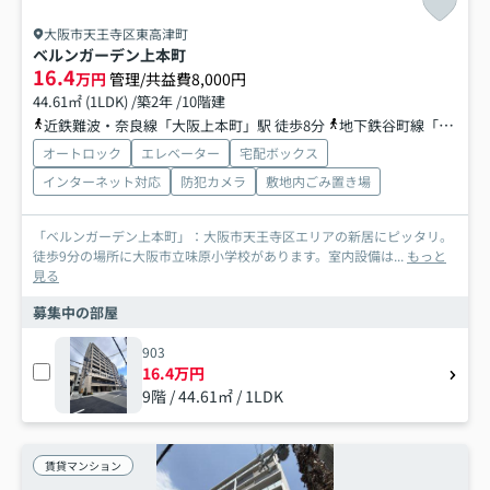
大阪市天王寺区東高津町
ベルンガーデン上本町
16.4
万円
管理/共益費8,000円
44.61㎡ (1LDK) /築2年 /10階建
近鉄難波・奈良線「大阪上本町」駅 徒歩8分
地下鉄谷町線「谷町九丁目」駅 徒歩9分
オートロック
エレベーター
宅配ボックス
インターネット対応
防犯カメラ
敷地内ごみ置き場
「ベルンガーデン上本町」：大阪市天王寺区エリアの新居にピッタリ。
徒歩9分の場所に大阪市立味原小学校があります。室内設備は...
もっと
見る
募集中の部屋
903
16.4万円
9階 / 44.61㎡ / 1LDK
賃貸マンション