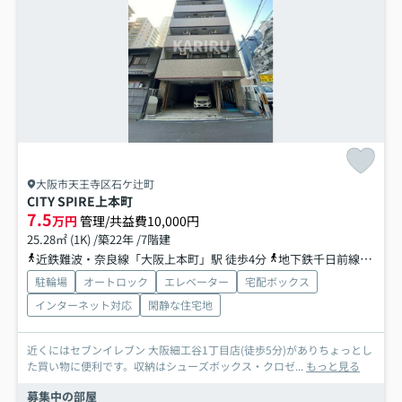
大阪市天王寺区石ケ辻町
CITY SPIRE上本町
7.5
万円
管理/共益費10,000円
25.28㎡ (1K) /築22年 /7階建
近鉄難波・奈良線「大阪上本町」駅 徒歩4分
地下鉄千日前線「谷町九丁目」駅 徒歩6分
駐輪場
オートロック
エレベーター
宅配ボックス
インターネット対応
閑静な住宅地
近くにはセブンイレブン 大阪細工谷1丁目店(徒歩5分)がありちょっとし
た買い物に便利です。収納はシューズボックス・クロゼ...
もっと見る
募集中の部屋