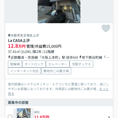
大阪市天王寺区上汐
La CASA上汐
12.8
万円
管理/共益費15,000円
37.41㎡ (1LDK) /築2年 /11階建
近鉄難波・奈良線「大阪上本町」駅 徒歩6分
地下鉄谷町線「谷町九丁目」駅 徒歩5分
駐輪場
オートロック
エレベーター
宅配ボックス
インターネット対応
敷地内ごみ置き場
室内設備はシステムキッチン・エアコンなど豊富に揃っており、過ごし
やすいお部屋になっております。共用部には敷地内ごみ置き場...
もっと
見る
募集中の部屋
401
12.8万円