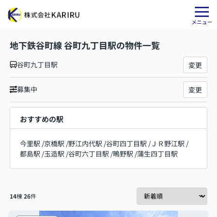
地下鉄谷町線 谷町九丁目駅の物件一覧
谷町九丁目駅
変更
募集中
変更
おすすめの駅
今里駅
/
京橋駅
/
野江内代駅
/
谷町四丁目駅
/
ＪＲ野江駅
/
都島駅
/
玉造駅
/
谷町六丁目駅
/
鴫野駅
/
蒲生四丁目駅
14
棟
26
件