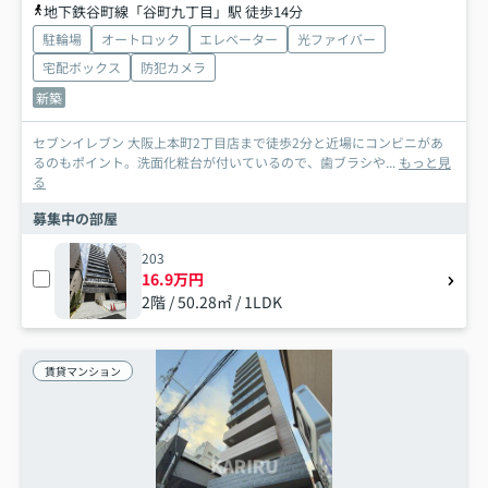
地下鉄谷町線「谷町九丁目」駅 徒歩14分
駐輪場
オートロック
エレベーター
光ファイバー
宅配ボックス
防犯カメラ
新築
セブンイレブン 大阪上本町2丁目店まで徒歩2分と近場にコンビニがあ
るのもポイント。洗面化粧台が付いているので、歯ブラシや...
もっと見
る
募集中の部屋
203
16.9万円
2階 / 50.28㎡ / 1LDK
賃貸マンション