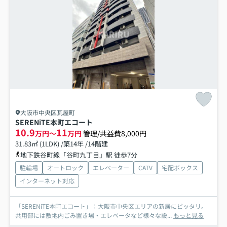
大阪市中央区瓦屋町
SERENiTE本町エコート
10.9
11
万円～
万円
管理/共益費8,000円
31.83㎡ (1LDK) /築14年 /14階建
地下鉄谷町線「谷町九丁目」駅 徒歩7分
駐輪場
オートロック
エレベーター
CATV
宅配ボックス
インターネット対応
「SERENiTE本町エコート」：大阪市中央区エリアの新居にピッタリ。
共用部には敷地内ごみ置き場・エレベータなど様々な設...
もっと見る