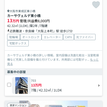
大阪市東成区東小橋
カーサヴェルデ東小橋
13
万円
管理/共益費8,000円
42.32㎡ (1LDK) /築2年 /7階建
近鉄難波・奈良線「大阪上本町」駅 徒歩17分
駐輪場
オートロック
エレベーター
CATV
光ファイバー
宅配ボックス
カーサヴェルデ東小橋の詳しい情報。室内設備は洗面化粧台・浴室乾燥
機など充実した設備を備え付けています。共用部には宅配ボッ...
もっと
見る
募集中の部屋
703
13万円
7階 / 42.32㎡ / 1LDK
賃貸マンション