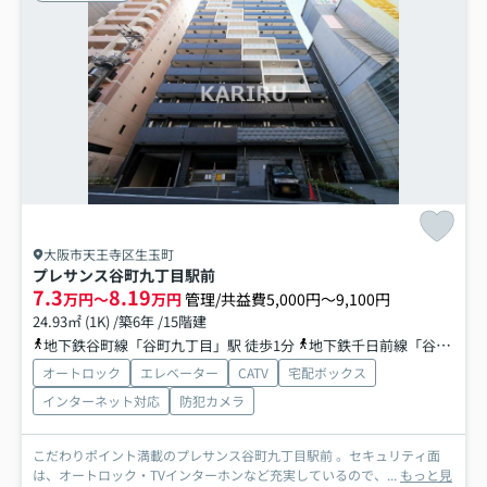
大阪市天王寺区生玉町
プレサンス谷町九丁目駅前
7.3
8.19
万円～
万円
管理/共益費5,000円～9,100円
24.93㎡ (1K) /築6年 /15階建
地下鉄谷町線「谷町九丁目」駅 徒歩1分
地下鉄千日前線「谷町九丁目」駅 徒歩1分
オートロック
エレベーター
CATV
宅配ボックス
インターネット対応
防犯カメラ
こだわりポイント満載のプレサンス谷町九丁目駅前 。セキュリティ面
は、オートロック・TVインターホンなど充実しているので、...
もっと見