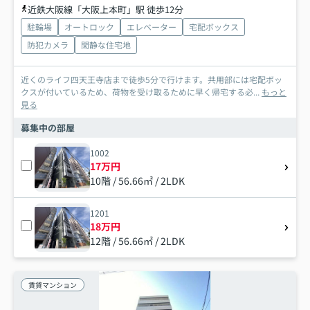
近鉄大阪線「大阪上本町」駅 徒歩12分
駐輪場
オートロック
エレベーター
宅配ボックス
防犯カメラ
閑静な住宅地
近くのライフ四天王寺店まで徒歩5分で行けます。共用部には宅配ボッ
クスが付いているため、荷物を受け取るために早く帰宅する必...
もっと
見る
募集中の部屋
1002
17万円
10階 / 56.66㎡ / 2LDK
1201
18万円
12階 / 56.66㎡ / 2LDK
賃貸マンション