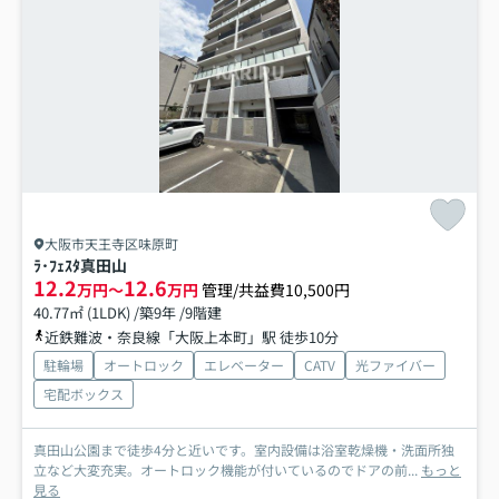
大阪市天王寺区味原町
ﾗ･ﾌｪｽﾀ真田山
12.2
12.6
万円～
万円
管理/共益費10,500円
40.77㎡ (1LDK) /築9年 /9階建
近鉄難波・奈良線「大阪上本町」駅 徒歩10分
駐輪場
オートロック
エレベーター
CATV
光ファイバー
宅配ボックス
真田山公園まで徒歩4分と近いです。室内設備は浴室乾燥機・洗面所独
立など大変充実。オートロック機能が付いているのでドアの前...
もっと
見る