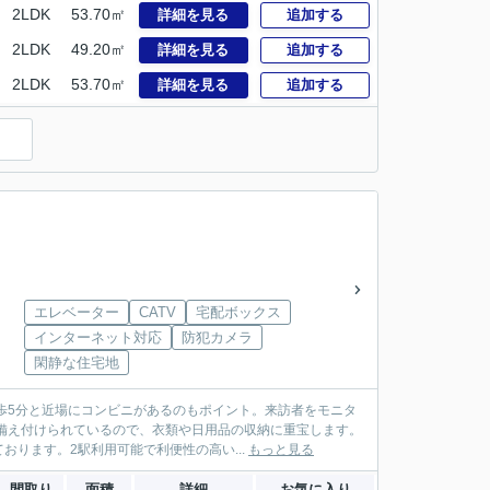
2LDK
53.70㎡
詳細を見る
追加する
2LDK
49.20㎡
詳細を見る
追加する
2LDK
53.70㎡
詳細を見る
追加する
）
エレベーター
CATV
宅配ボックス
インターネット対応
防犯カメラ
閑静な住宅地
歩5分と近場にコンビニがあるのもポイント。来訪者をモニタ
備え付けられているので、衣類や日用品の収納に重宝します。
ります。2駅利用可能で利便性の高い...
もっと見る
間取り
面積
詳細
お気に入り