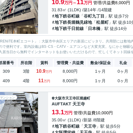
10.9
11
万円～
万円
管理/共益費8,000円
31.83㎡ (1LDK) /築14年 /14階建
地下鉄谷町線
「
谷町九丁目
」駅 徒歩7分
地下鉄長堀鶴見緑地
「
松屋町
」駅 徒歩10
地下鉄千日前線
「
日本橋
」駅 徒歩14分
ERENiTE本町エコート」：大阪市中央区エリアの新居にピッタリ。共用部には敷
ので便利です。室内設備はBS･CS・CATV・エアコンなど大変充実。なにかと物
入居当日から無料でインターネットをお使いいただけるので、忙しくてネット回線を契
部屋番号
所在階
賃料
管理費・共益費
敷金/保証金
礼金
10.9
309
3階
8,000円
1ヶ月
0ヶ月
万円
11
409
4階
8,000円
1ヶ月
0ヶ月
万円
マンション
大阪市天王寺区
堀越町
AUFTAKT 天王寺
13.1
万円
管理/共益費10,000円
35.00㎡ (1LDK) /新築 /8階建
地下鉄谷町線
「
天王寺
」駅 徒歩5分
大阪環状線
「
天王寺
」駅 徒歩5分