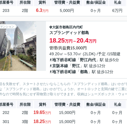
部屋番号
所在階
賃料
管理費・共益費
敷金/保証金
礼金
6.3
203
2階
5,000円
0ヶ月
6万円
万円
マンション
大阪市都島区
内代町
スプランディッド都島
18.25
20.4
万円～
万円
管理/共益費15,000円
49.20㎡～53.70㎡ (2LDK) /予定 /15階建
地下鉄谷町線
「
野江内代
」駅 徒歩5分
京阪本線
「
野江
」駅 徒歩12分
地下鉄谷町線
「
都島
」駅 徒歩12分
活を失敗せず、スタートさせたいならこちらの「スプランディッド都島」はいかが
な「スプランディッド都島」はいかがでしょうか。オートロックと玄関の鍵で二重
件なので時間を気にせず荷物受け取りができます。収納はシューズボックス・ウォー
部屋番号
所在階
賃料
管理費・共益費
敷金/保証金
礼金
19.65
202
2階
15,000円
0ヶ月
0ヶ月
万円
18.25
301
3階
15,000円
0ヶ月
0ヶ月
万円