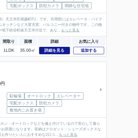
宅配ボックス
防犯カメラ
閑静な住宅地
称）天王寺区堀越町PJ」です。共用部にはエレベータ・バイク
テムキッチンなど大変充実。バルコニー付きの物件です。この物
地下鉄谷町線天王寺付近で、あな...
もっと見る
間取り
面積
詳細
お気に入り
1LDK
35.00㎡
詳細を見る
追加する
0円
駐輪場
オートロック
エレベーター
宅配ボックス
防犯カメラ
敷地内ごみ置き場
ンターホン・オートロックなどを備え付けているので安心して暮ら
いお部屋になります。収納はクロゼット・シューズボックスな
作りたい人におすすめな2口コ...
もっと見る