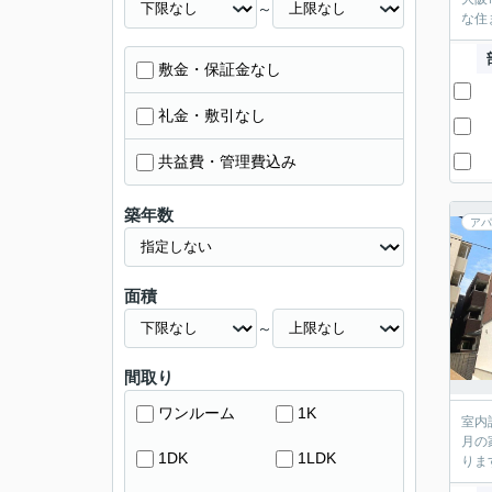
～
な住
敷金・保証金なし
礼金・敷引なし
共益費・管理費込み
築年数
アパ
面積
～
間取り
ワンルーム
1K
室内
月の
1DK
1LDK
りま