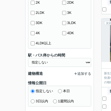
2K
2DK
2LDK
3K
3DK
3LDK
賃貸
4K
4DK
4LDK以上
駅・バス停からの時間
建物構造
追加する
新生
快適
の物
情報公開日
指定しない
本日
3日以内
1週間以内