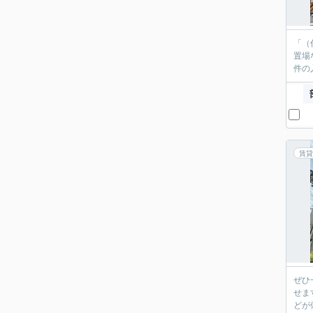
「（
置場
件の
賃貸
ぜひ
せま
どが