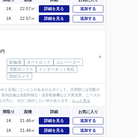
1K
22.57㎡
詳細を見る
追加する
1K
22.57㎡
詳細を見る
追加する
0円
駐輪場
オートロック
エレベーター
宅配ボックス
インターネット対応
防犯カメラ
6分と近場にコンビニがあるのもポイント。共用部には宅配ボ
。室内設備は洗面所独立・浴室乾燥機など大変充実。ニーズが
の方に、ぜひご紹介したい街があります...
もっと見る
間取り
面積
詳細
お気に入り
1K
21.46㎡
詳細を見る
追加する
1K
21.46㎡
詳細を見る
追加する