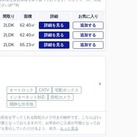
(#^^#)
間取り
面積
詳細
お気に入り
2LDK
62.40㎡
詳細を見る
追加する
2LDK
62.40㎡
詳細を見る
追加する
2LDK
65.23㎡
詳細を見る
追加する
オートロック
CATV
宅配ボックス
インターネット対応
防犯カメラ
閑静な住宅地
の安全を守ってくれる防犯カメラ付きの物件です。こちらは1ヶ
在空家となっておりますので、お早めのご入居が可能となってお
安心していただけるよう、全力...
もっと見る