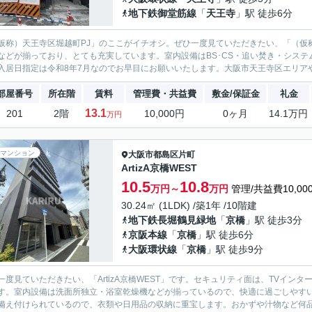
地下鉄御堂筋線
「
天王寺
」駅 徒歩6分
仮称）天王寺区堀越町PJ」のここがイチオシ。ぜひ一度見ていただきたい、「（仮
などが揃っており、とても充実しています。室内設備はBS･CS・追い焚き・シス
入居日指定は令和8年7月なのでお早目にお願いいたします。大阪市天王寺区エリアや
部屋番号
所在階
賃料
管理費・共益費
敷金/保証金
礼金
13.1
201
2階
10,000円
0ヶ月
14.1万円
万円
マンション
大阪市都島区
片町
ArtizA京橋WEST
10.5
10.8
万円～
万円
管理/共益費10,00
30.24㎡ (1LDK) /築1年 /10階建
地下鉄長堀鶴見緑地
「
京橋
」駅 徒歩3分
京阪本線
「
京橋
」駅 徒歩6分
大阪環状線
「
京橋
」駅 徒歩9分
一度見ていただきたい、「ArtizA京橋WEST」です。セキュリティ面は、TVイ
す。室内設備は洗面所独立・浴室乾燥機などが揃っているので、快適に過ごしやす
備え付けられているので、衣類や日用品の収納に重宝します。おかずや汁物など何品も