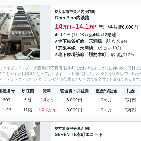
マンション
大阪市中央区
内淡路町
Gran Pino内淡路
14
14.1
万円～
万円
管理/共益費8,000円
40.01㎡ (1LDK) /築4年 /12階建
地下鉄谷町線
「
天満橋
」駅 徒歩8分
京阪本線
「
天満橋
」駅 徒歩10分
地下鉄堺筋線
「
堺筋本町
」駅 徒歩12分
にはセブンイレブン 大阪島町2丁目店(徒歩4分)がありちょっとした買い物に便利
過ごしやすいお部屋になっております。共用部には宅配ボックスを設置しているた
オートロック・TVインターホンなどを設置しているので安全面でも優れております。広
部屋番号
所在階
賃料
管理費・共益費
敷金/保証金
礼金
14
603
6階
8,000円
0ヶ月
0万円
万円
14.1
1103
11階
8,000円
0ヶ月
0万円
万円
マンション
大阪市中央区
瓦屋町
SERENiTE本町エコート