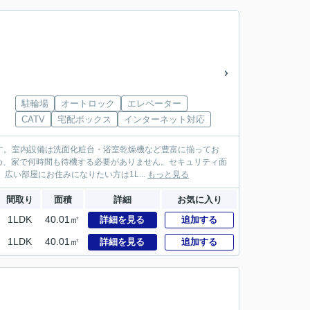
駐輪場
オートロック
エレベーター
CATV
宅配ボックス
インターネット対応
です。室内設備は洗面化粧台・浴室乾燥機など豊富に揃ってお
め、家で何時間も待機する必要がありません。セキュリティ面
い部屋にお住みになりたい方は1L...
もっと見る
間取り
面積
詳細
お気に入り
1LDK
40.01㎡
詳細を見る
追加する
1LDK
40.01㎡
詳細を見る
追加する