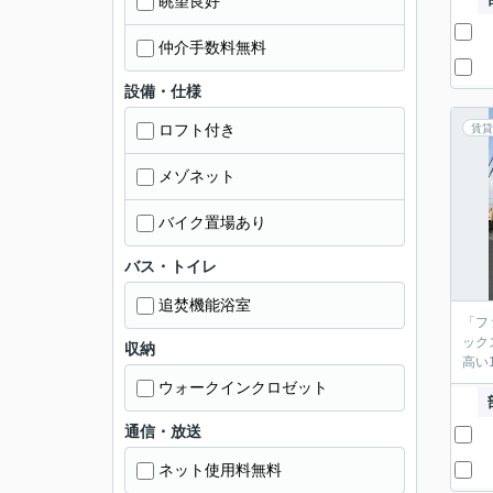
眺望良好
仲介手数料無料
設備・仕様
ロフト付き
賃貸
メゾネット
バイク置場あり
バス・トイレ
追焚機能浴室
「フ
ック
収納
高い
ウォークインクロゼット
通信・放送
ネット使用料無料