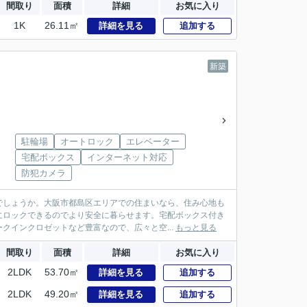
間取り
面積
詳細
お気に入り
1K
26.11㎡
詳細を見る
追加する
新築
駐輪場
オートロック
エレベーター
宅配ボックス
インターネット対応
防犯カメラ
でしょうか。大阪市都島区エリアでの住まいなら、住み心地も
にロックできるのでより安全に暮らせます。宅配ボックス付き
クインクロゼットなど豊富なので、広々と空...
もっと見る
間取り
面積
詳細
お気に入り
2LDK
53.70㎡
詳細を見る
追加する
2LDK
49.20㎡
詳細を見る
追加する