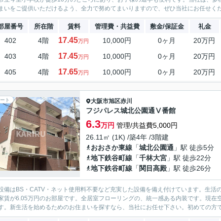
まいをご提供いただけるよう、全力で努めてまいりますので、ぜひ当社にお任せください
部屋番号
所在階
賃料
管理費・共益費
敷金/保証金
礼金
17.45
402
4階
10,000円
0ヶ月
20万円
万円
17.45
403
4階
10,000円
0ヶ月
20万円
万円
17.65
405
4階
10,000円
0ヶ月
20万円
万円
ート
大阪市旭区
赤川
フジパレス城北公園通Ⅴ番館
6.3
万円
管理/共益費5,000円
26.11㎡ (1K) /築4年 /3階建
おおさか東線
「
城北公園通
」駅 徒歩5分
地下鉄谷町線
「
千林大宮
」駅 徒歩22分
地下鉄谷町線
「
関目高殿
」駅 徒歩26分
設備はBS・CATV・ネット使用料不要など充実した設備を備え付けています。生活
家賃が6.05万円のお部屋です。全居室フローリングの、統一感ある内装です。現
す。新生活を始めるためのお住まいを探すなら、当社にお任せ下さい。初めての方でも