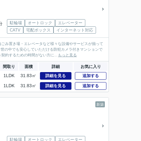
駐輪場
オートロック
エレベーター
分
CATV
宅配ボックス
インターネット対応
地内ごみ置き場・エレベータなど様々な設備やサービスが揃って
騒な世の中でも安心していただける防犯カメラ付きマンションで
約するための時間がない方に...
もっと見る
間取り
面積
詳細
お気に入り
1LDK
31.83㎡
詳細を見る
追加する
1LDK
31.83㎡
詳細を見る
追加する
新築
駐輪場
オートロック
エレベーター