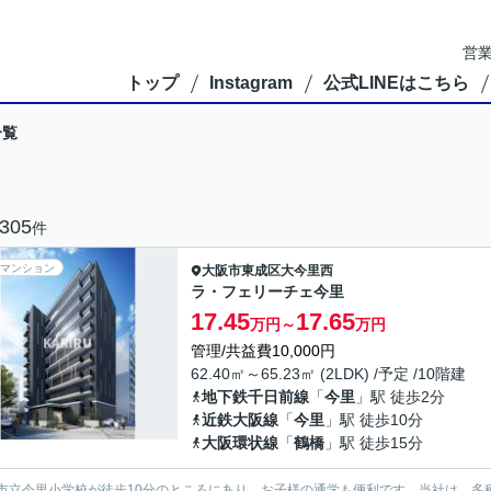
営業
トップ
Instagram
公式LINEはこちら
一覧
305
件
マンション
大阪市東成区
大今里西
ラ・フェリーチェ今里
17.45
17.65
万円～
万円
管理/共益費10,000円
62.40㎡～65.23㎡ (2LDK) /予定 /10階建
地下鉄千日前線
「
今里
」駅 徒歩2分
近鉄大阪線
「
今里
」駅 徒歩10分
大阪環状線
「
鶴橋
」駅 徒歩15分
市立今里小学校が徒歩10分のところにあり、お子様の通学も便利です。当社は、多