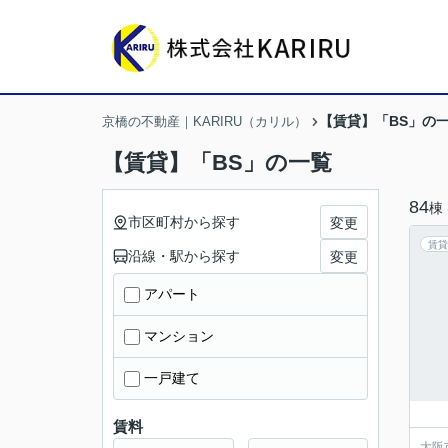
【賃貸】「BS」の
京橋の不動産｜KARIRU（カリル）
【賃貸】「BS」の一覧
84
棟
市区町村から探す
変更
賃貸
沿線・駅から探す
変更
アパート
マンション
一戸建て
賃料
大阪