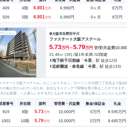
6.801
409
4階
6,990円
0ヶ月
8万円
万円
6.801
509
5階
6,990円
0ヶ月
8万円
万円
マンション
大阪市生野区
中川
ファステート大阪アステール
5.73
5.79
万円～
万円
管理/共益費10,00
21.46㎡ (1K) /築1年未満 /10階建
地下鉄千日前線
「
今里
」駅 徒歩12分
近鉄難波・奈良線
「
今里
」駅 徒歩13分
ァステート大阪アステール」のここがイチオシ。ローソン 中川西三丁目店まで徒歩
スが備え付けられているため、好きなタイミングで荷物を受け取ることができます
1Kのお部屋、一人暮らしをする方にもおすすめです。快適な暮らしがしたいとお考え
部屋番号
所在階
賃料
管理費・共益費
敷金/保証金
礼金
5.73
819
8階
10,000円
0万円
8.595万円
万円
5.79
1002
10階
10,000円
0万円
8.685万円
万円