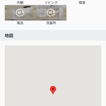
外観
リビング
寝室
風呂
洗面所
地図