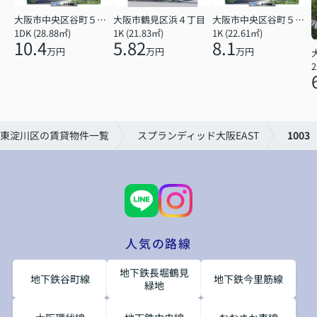
大阪市中央区谷町５丁目
大阪市鶴見区浜４丁目
大阪市中央区谷町５丁目
1DK (28.88㎡)
1K (21.83㎡)
1K (22.61㎡)
10.4
5.82
8.1
万円
万円
万円
2
東淀川区の賃貸物件一覧
スプランディッド大阪EAST
1003
人気の路線
地下鉄長堀鶴見
地下鉄谷町線
地下鉄今里筋線
緑地