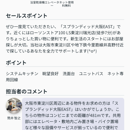
浴室乾燥機
エレベータ
ネット使用
ー
料無料
セールスポイント
ぜひ一度見ていただきたい、「スプランディッド大阪EAST」で
す。近くにはローソンストア100 LS東淀川瑞光店(徒歩7分)があ
りちょっとした買い物に便利です。新生活のスタートにはお部屋
探しが大切。当社は大阪市東淀川区や地下鉄今里筋線井高野付近
で探しているあなたを全力でサポートします(^o^)
ポイント
システムキッチン
眺望良好
洗面台
ユニットバス
ネット専
用回線
担当者のコメント
大阪市東淀川区周辺にある物件をお求めの方は「ス
プランディッド大阪EAST」はいかがでしょうか。こ
ちらの物件はコンビニまでの距離が481mです。共用
筒井 智之
部にはエレベータ・敷地内ごみ置き場・バイク置場
など様々な設備やサービスが揃っているので便利で