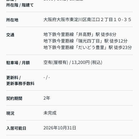
所在階 / 階建て
大阪府
大阪市東淀川区
南江口
２丁目１０-３５
所在地
地下鉄今里筋線
「
井高野
」駅 徒歩8分
交通
地下鉄今里筋線
「
瑞光四丁目
」駅 徒歩12分
地下鉄今里筋線
「
だいどう豊里
」駅 徒歩23分
空有(屋根有) / 13,200円 (税込)
駐車場 / 月額
- / -
更新料 /
更新事務手数料
2年
契約期間
未完成
現況
2026年10月31日
入居可能日