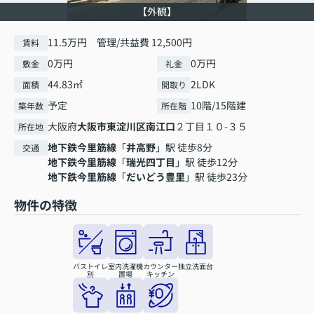
【外観】
11.5万円 管理/共益費 12,500円
賃料
0万円
0万円
敷金
礼金
44.83㎡
2LDK
面積
間取り
予定
10階/15階建
築年数
所在階
大阪府
大阪市東淀川区
南江口
２丁目１０-３５
所在地
地下鉄今里筋線
「
井高野
」駅 徒歩8分
交通
地下鉄今里筋線
「
瑞光四丁目
」駅 徒歩12分
地下鉄今里筋線
「
だいどう豊里
」駅 徒歩23分
物件の特徴
バストイレ
室内洗濯機
カウンター
独立洗面台
別
置場
キッチン