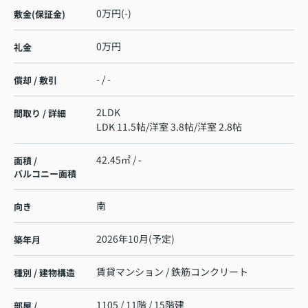
0万円(-)
敷金(保証金)
0万円
礼金
- / -
償却 / 敷引
2LDK
間取り / 詳細
LDK 11.5帖
/
洋室 3.8帖
/
洋室 2.8帖
42.45㎡ / -
面積 /
バルコニー面積
南
向き
2026年10月(予定)
築年月
賃貸マンション / 鉄筋コンクリート
種別 / 建物構造
1105 / 11階 / 15階建
部屋 /