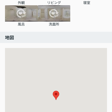
外観
リビング
寝室
風呂
洗面所
地図