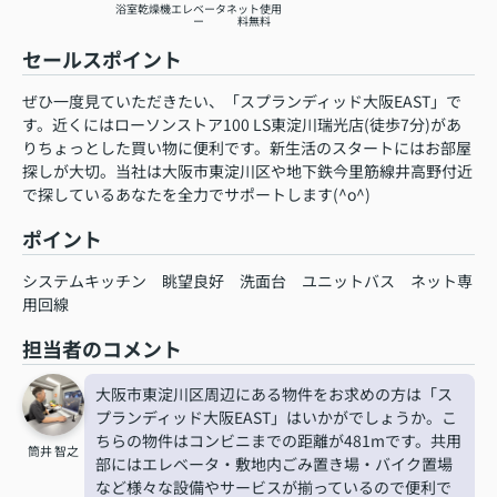
浴室乾燥機
エレベータ
ネット使用
ー
料無料
セールスポイント
ぜひ一度見ていただきたい、「スプランディッド大阪EAST」で
す。近くにはローソンストア100 LS東淀川瑞光店(徒歩7分)があ
りちょっとした買い物に便利です。新生活のスタートにはお部屋
探しが大切。当社は大阪市東淀川区や地下鉄今里筋線井高野付近
で探しているあなたを全力でサポートします(^o^)
ポイント
システムキッチン
眺望良好
洗面台
ユニットバス
ネット専
用回線
担当者のコメント
大阪市東淀川区周辺にある物件をお求めの方は「ス
プランディッド大阪EAST」はいかがでしょうか。こ
ちらの物件はコンビニまでの距離が481mです。共用
筒井 智之
部にはエレベータ・敷地内ごみ置き場・バイク置場
など様々な設備やサービスが揃っているので便利で