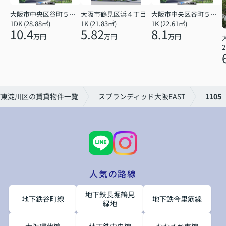
大阪市中央区谷町５丁目
大阪市鶴見区浜４丁目
大阪市中央区谷町５丁目
1DK (28.88㎡)
1K (21.83㎡)
1K (22.61㎡)
10.4
5.82
8.1
万円
万円
万円
2
市東淀川区の賃貸物件一覧
スプランディッド大阪EAST
1105
人気の路線
地下鉄長堀鶴見
地下鉄谷町線
地下鉄今里筋線
緑地