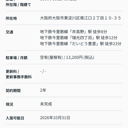
所在階 / 階建て
大阪府
大阪市東淀川区
南江口
２丁目１０-３５
所在地
地下鉄今里筋線
「
井高野
」駅 徒歩8分
交通
地下鉄今里筋線
「
瑞光四丁目
」駅 徒歩12分
地下鉄今里筋線
「
だいどう豊里
」駅 徒歩23分
空有(屋根有) / 13,200円 (税込)
駐車場 / 月額
- / -
更新料 /
更新事務手数料
2年
契約期間
未完成
現況
2026年10月31日
入居可能日