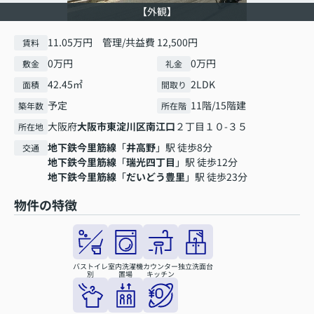
【外観】
11.05万円 管理/共益費 12,500円
賃料
0万円
0万円
敷金
礼金
42.45㎡
2LDK
面積
間取り
予定
11階/15階建
築年数
所在階
大阪府
大阪市東淀川区
南江口
２丁目１０-３５
所在地
地下鉄今里筋線
「
井高野
」駅 徒歩8分
交通
地下鉄今里筋線
「
瑞光四丁目
」駅 徒歩12分
地下鉄今里筋線
「
だいどう豊里
」駅 徒歩23分
物件の特徴
バストイレ
室内洗濯機
カウンター
独立洗面台
別
置場
キッチン