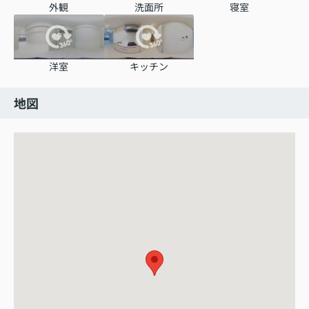
外観
洗面所
寝室
洋室
キッチン
地図