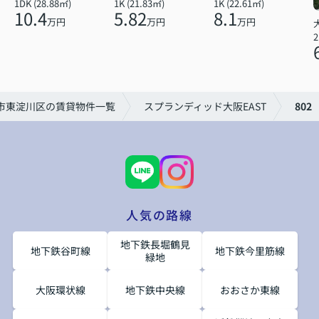
1DK (28.88㎡)
1K (21.83㎡)
1K (22.61㎡)
10.4
5.82
8.1
万円
万円
万円
2
市東淀川区の賃貸物件一覧
スプランディッド大阪EAST
802
人気の路線
地下鉄長堀鶴見
地下鉄谷町線
地下鉄今里筋線
緑地
大阪環状線
地下鉄中央線
おおさか東線