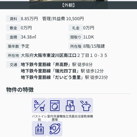
【外観】
8.85万円 管理/共益費 10,500円
賃料
0万円
0万円
敷金
礼金
34.38㎡
1LDK
面積
間取り
予定
8階/15階建
築年数
所在階
大阪府
大阪市東淀川区
南江口
２丁目１０-３５
所在地
地下鉄今里筋線
「
井高野
」駅 徒歩8分
交通
地下鉄今里筋線
「
瑞光四丁目
」駅 徒歩12分
地下鉄今里筋線
「
だいどう豊里
」駅 徒歩23分
物件の特徴
バストイレ
室内洗濯機
独立洗面台
浴室乾燥機
別
置場