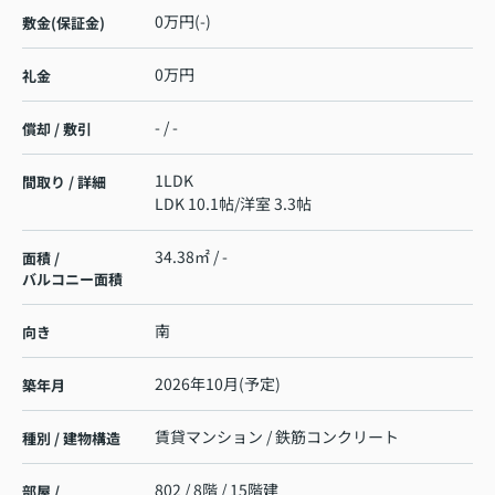
0万円(-)
敷金(保証金)
0万円
礼金
- / -
償却 / 敷引
1LDK
間取り / 詳細
LDK 10.1帖
/
洋室 3.3帖
34.38㎡ / -
面積 /
バルコニー面積
南
向き
2026年10月(予定)
築年月
賃貸マンション / 鉄筋コンクリート
種別 / 建物構造
802 / 8階 / 15階建
部屋 /