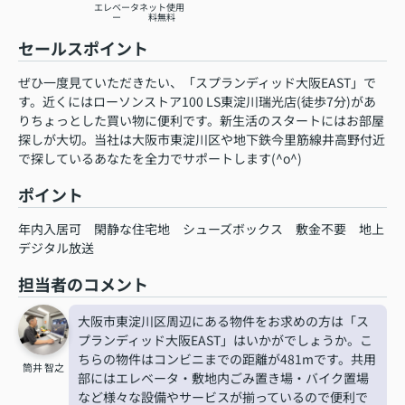
エレベータ
ネット使用
ー
料無料
セールスポイント
ぜひ一度見ていただきたい、「スプランディッド大阪EAST」で
す。近くにはローソンストア100 LS東淀川瑞光店(徒歩7分)があ
りちょっとした買い物に便利です。新生活のスタートにはお部屋
探しが大切。当社は大阪市東淀川区や地下鉄今里筋線井高野付近
で探しているあなたを全力でサポートします(^o^)
ポイント
年内入居可
閑静な住宅地
シューズボックス
敷金不要
地上
デジタル放送
担当者のコメント
大阪市東淀川区周辺にある物件をお求めの方は「ス
プランディッド大阪EAST」はいかがでしょうか。こ
ちらの物件はコンビニまでの距離が481mです。共用
筒井 智之
部にはエレベータ・敷地内ごみ置き場・バイク置場
など様々な設備やサービスが揃っているので便利で