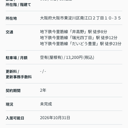
所在階 / 階建て
大阪府
大阪市東淀川区
南江口
２丁目１０-３５
所在地
地下鉄今里筋線
「
井高野
」駅 徒歩8分
交通
地下鉄今里筋線
「
瑞光四丁目
」駅 徒歩12分
地下鉄今里筋線
「
だいどう豊里
」駅 徒歩23分
空有(屋根有) / 13,200円 (税込)
駐車場 / 月額
- / -
更新料 /
更新事務手数料
2年
契約期間
未完成
現況
2026年10月31日
入居可能日