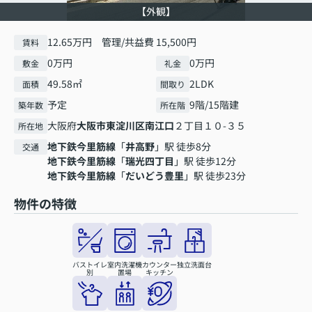
【外観】
12.65万円 管理/共益費 15,500円
賃料
0万円
0万円
敷金
礼金
49.58㎡
2LDK
面積
間取り
予定
9階/15階建
築年数
所在階
大阪府
大阪市東淀川区
南江口
２丁目１０-３５
所在地
地下鉄今里筋線
「
井高野
」駅 徒歩8分
交通
地下鉄今里筋線
「
瑞光四丁目
」駅 徒歩12分
地下鉄今里筋線
「
だいどう豊里
」駅 徒歩23分
物件の特徴
バストイレ
室内洗濯機
カウンター
独立洗面台
別
置場
キッチン