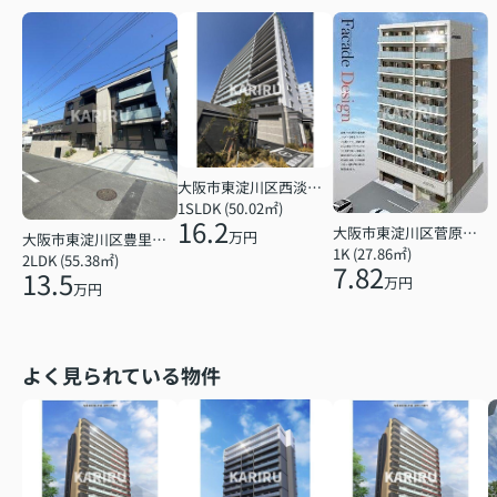
大阪市東淀川区西淡路１丁目
1SLDK (50.02㎡)
16.2
大阪市東淀川区菅原７丁目
万円
大阪市東淀川区豊里６丁目
1K (27.86㎡)
2LDK (55.38㎡)
7.82
13.5
万円
万円
よく見られている物件