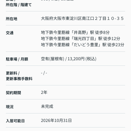
所在階 / 階建て
大阪府
大阪市東淀川区
南江口
２丁目１０-３５
所在地
地下鉄今里筋線
「
井高野
」駅 徒歩8分
交通
地下鉄今里筋線
「
瑞光四丁目
」駅 徒歩12分
地下鉄今里筋線
「
だいどう豊里
」駅 徒歩23分
空有(屋根有) / 13,200円 (税込)
駐車場 / 月額
- / -
更新料 /
更新事務手数料
2年
契約期間
未完成
現況
2026年10月31日
入居可能日