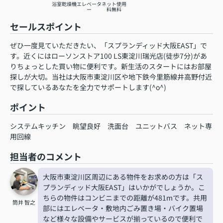
浴室乾燥機
エレベータ
ネット使用
ー
料無料
セールスポイント
ぜひ一度見ていただきたい、「スプランディッド大阪EAST」で
す。近くにはローソンストア100 LS東淀川瑞光店(徒歩7分)があ
りちょっとした買い物に便利です。新生活のスタートにはお部屋
探しが大切。当社は大阪市東淀川区や地下鉄今里筋線井高野付近
で探しているあなたを全力でサポートします(^o^)
ポイント
システムキッチン
眺望良好
洗面台
ユニットバス
ネット専
用回線
担当者のコメント
大阪市東淀川区周辺にある物件をお求めの方は「ス
プランディッド大阪EAST」はいかがでしょうか。こ
ちらの物件はコンビニまでの距離が481mです。共用
筒井 智之
部にはエレベータ・敷地内ごみ置き場・バイク置場
など様々な設備やサービスが揃っているので便利で