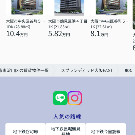
大阪市中央区谷町５丁目
大阪市鶴見区浜４丁目
大阪市中央区谷町５丁目
1DK (28.88㎡)
1K (21.83㎡)
1K (22.61㎡)
10.4
5.82
8.1
万円
万円
万円
2
市東淀川区の賃貸物件一覧
スプランディッド大阪EAST
901
人気の路線
地下鉄長堀鶴見
地下鉄谷町線
地下鉄今里筋線
緑地