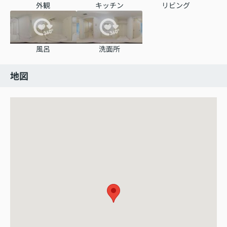
外観
キッチン
リビング
風呂
洗面所
地図