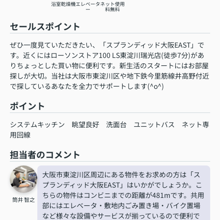
浴室乾燥機
エレベータ
ネット使用
ー
料無料
セールスポイント
ぜひ一度見ていただきたい、「スプランディッド大阪EAST」で
す。近くにはローソンストア100 LS東淀川瑞光店(徒歩7分)があ
りちょっとした買い物に便利です。新生活のスタートにはお部屋
探しが大切。当社は大阪市東淀川区や地下鉄今里筋線井高野付近
で探しているあなたを全力でサポートします(^o^)
ポイント
システムキッチン
眺望良好
洗面台
ユニットバス
ネット専
用回線
担当者のコメント
大阪市東淀川区周辺にある物件をお求めの方は「ス
プランディッド大阪EAST」はいかがでしょうか。こ
ちらの物件はコンビニまでの距離が481mです。共用
筒井 智之
部にはエレベータ・敷地内ごみ置き場・バイク置場
など様々な設備やサービスが揃っているので便利で