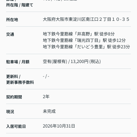
所在階 / 階建て
大阪府
大阪市東淀川区
南江口
２丁目１０-３５
所在地
地下鉄今里筋線
「
井高野
」駅 徒歩8分
交通
地下鉄今里筋線
「
瑞光四丁目
」駅 徒歩12分
地下鉄今里筋線
「
だいどう豊里
」駅 徒歩23分
空有(屋根有) / 13,200円 (税込)
駐車場 / 月額
- / -
更新料 /
更新事務手数料
2年
契約期間
未完成
現況
2026年10月31日
入居可能日