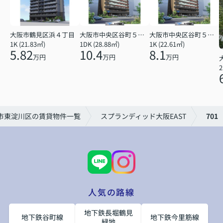
大阪市鶴見区浜４丁目
大阪市中央区谷町５丁目
大阪市中央区谷町５丁目
1K (21.83㎡)
1DK (28.88㎡)
1K (22.61㎡)
5.82
10.4
8.1
万円
万円
万円
2
市東淀川区の賃貸物件一覧
スプランディッド大阪EAST
701
人気の路線
地下鉄長堀鶴見
地下鉄谷町線
地下鉄今里筋線
緑地