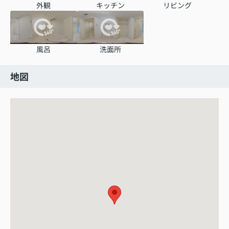
外観
キッチン
リビング
風呂
洗面所
地図