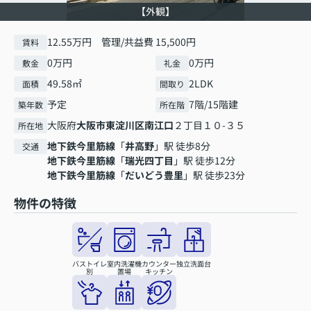
【外観】
12.55万円 管理/共益費 15,500円
賃料
0万円
0万円
敷金
礼金
49.58㎡
2LDK
面積
間取り
予定
7階/15階建
築年数
所在階
大阪府
大阪市東淀川区
南江口
２丁目１０-３５
所在地
地下鉄今里筋線
「
井高野
」駅 徒歩8分
交通
地下鉄今里筋線
「
瑞光四丁目
」駅 徒歩12分
地下鉄今里筋線
「
だいどう豊里
」駅 徒歩23分
物件の特徴
バストイレ
室内洗濯機
カウンター
独立洗面台
別
置場
キッチン