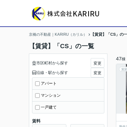
【賃貸】「CS」の
京橋の不動産｜KARIRU（カリル）
【賃貸】「CS」の一覧
47
棟
市区町村から探す
変更
賃貸
沿線・駅から探す
変更
アパート
マンション
一戸建て
賃料
新生