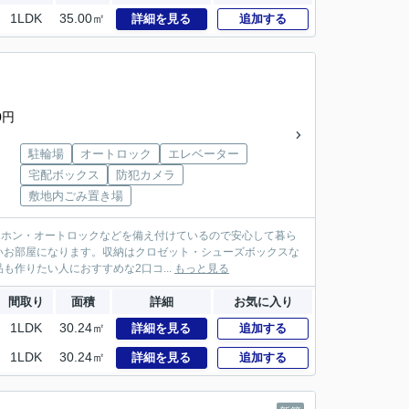
1LDK
35.00㎡
詳細を見る
追加する
0円
駐輪場
オートロック
エレベーター
宅配ボックス
防犯カメラ
敷地内ごみ置き場
ンターホン・オートロックなどを備え付けているので安心して暮ら
いお部屋になります。収納はクロゼット・シューズボックスな
作りたい人におすすめな2口コ...
もっと見る
間取り
面積
詳細
お気に入り
1LDK
30.24㎡
詳細を見る
追加する
1LDK
30.24㎡
詳細を見る
追加する