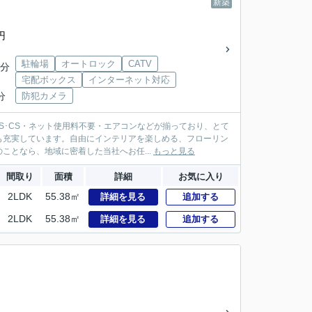
新築
円
駐輪場
オートロック
CATV
8分
宅配ボックス
インターネット対応
分
防犯カメラ
S･CS・ネット使用料不要・エアコンなどが揃っており、とて
も充実しています。自由にインテリアを楽しめる、フローリン
となら、地域に密着した当社へお任...
もっと見る
間取り
面積
詳細
お気に入り
2LDK
55.38㎡
詳細を見る
追加する
2LDK
55.38㎡
詳細を見る
追加する