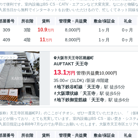
ので便利です。室内設備はBS･CS・CATV・エアコンなど大変充実。なにかと物
入居当日から無料でインターネットをお使いいただけるので、忙しくてネット回線を契
部屋番号
所在階
賃料
管理費・共益費
敷金/保証金
礼金
10.9
309
3階
8,000円
1ヶ月
0ヶ月
万円
11
409
4階
8,000円
1ヶ月
0ヶ月
万円
マンション
大阪市天王寺区
堀越町
AUFTAKT 天王寺
13.1
万円
管理/共益費10,000円
35.00㎡ (1LDK) /新築 /8階建
地下鉄谷町線
「
天王寺
」駅 徒歩5分
大阪環状線
「
天王寺
」駅 徒歩5分
地下鉄御堂筋線
「
天王寺
」駅 徒歩6分
仮称）天王寺区堀越町PJ」のここがイチオシ。ぜひ一度見ていただきたい、「（仮
などが揃っており、とても充実しています。室内設備はBS･CS・追い焚き・シス
入居日指定は令和8年7月なのでお早目にお願いいたします。大阪市天王寺区エリアや
部屋番号
所在階
賃料
管理費・共益費
敷金/保証金
礼金