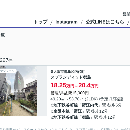
営業
トップ
Instagram
公式LINEはこちら
一覧
227
件
マンション
大阪市都島区
内代町
スプランディッド都島
18.25
20.4
万円～
万円
管理/共益費15,000円
49.20㎡～53.70㎡ (2LDK) /予定 /15階建
地下鉄谷町線
「
野江内代
」駅 徒歩5分
京阪本線
「
野江
」駅 徒歩12分
地下鉄谷町線
「
都島
」駅 徒歩12分
活を失敗せず、スタートさせたいならこちらの「スプランディッド都島」はいかが