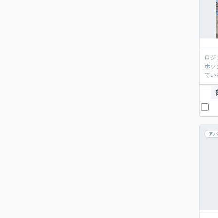
ロジ
ボッ
てい
アパ