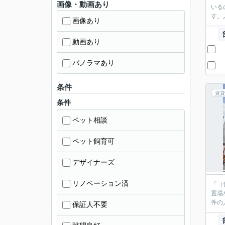
画像・動画あり
いる
す。
画像あり
動画あり
パノラマあり
条件
賃貸
条件
ペット相談
ペット飼育可
デザイナーズ
リノベーション済
「（
置場
件の
保証人不要