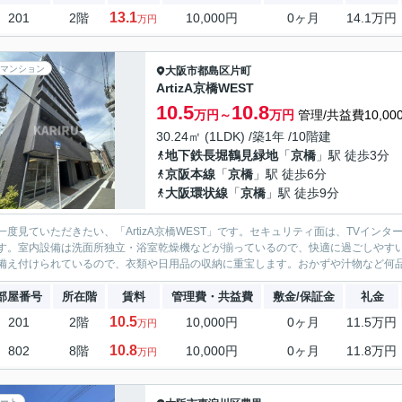
13.1
201
2階
10,000円
0ヶ月
14.1万円
万円
マンション
大阪市都島区
片町
ArtizA京橋WEST
10.5
10.8
万円～
万円
管理/共益費10,00
30.24㎡ (1LDK) /築1年 /10階建
地下鉄長堀鶴見緑地
「
京橋
」駅 徒歩3分
京阪本線
「
京橋
」駅 徒歩6分
大阪環状線
「
京橋
」駅 徒歩9分
一度見ていただきたい、「ArtizA京橋WEST」です。セキュリティ面は、TVイ
す。室内設備は洗面所独立・浴室乾燥機などが揃っているので、快適に過ごしやす
備え付けられているので、衣類や日用品の収納に重宝します。おかずや汁物など何品も
部屋番号
所在階
賃料
管理費・共益費
敷金/保証金
礼金
10.5
201
2階
10,000円
0ヶ月
11.5万円
万円
10.8
802
8階
10,000円
0ヶ月
11.8万円
万円
ート