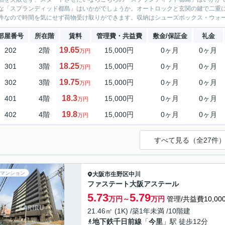
な「スプランディッド都島」はいかがでしょうか。オートロックと玄関の鍵で二重
件なので時間を気にせず荷物受け取りができます。収納はシューズボックス・ウォー
部屋番号
所在階
賃料
管理費・共益費
敷金/保証金
礼金
19.65
202
2階
15,000円
0ヶ月
0ヶ月
万円
18.25
301
3階
15,000円
0ヶ月
0ヶ月
万円
19.75
302
3階
15,000円
0ヶ月
0ヶ月
万円
18.3
401
4階
15,000円
0ヶ月
0ヶ月
万円
19.8
402
4階
15,000円
0ヶ月
0ヶ月
万円
すべて見る（全27件
マンション
大阪市生野区
中川
ファステート大阪アステール
5.73
5.79
万円～
万円
管理/共益費10,00
21.46㎡ (1K) /築1年未満 /10階建
地下鉄千日前線
「
今里
」駅 徒歩12分