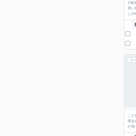
片町
買い
し2
アパ
こだ
接会
が揃