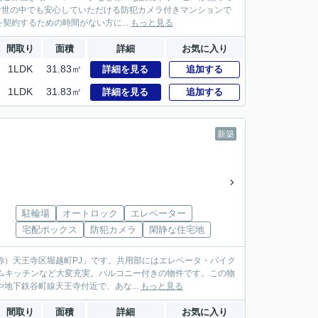
騒な世の中でも安心していただける防犯カメラ付きマンションで
約するための時間がない方に...
もっと見る
間取り
面積
詳細
お気に入り
1LDK
31.83㎡
詳細を見る
追加する
1LDK
31.83㎡
詳細を見る
追加する
新築
駐輪場
オートロック
エレベーター
宅配ボックス
防犯カメラ
閑静な住宅地
称）天王寺区堀越町PJ」です。共用部にはエレベータ・バイク
テムキッチンなど大変充実。バルコニー付きの物件です。この物
地下鉄谷町線天王寺付近で、あな...
もっと見る
間取り
面積
詳細
お気に入り