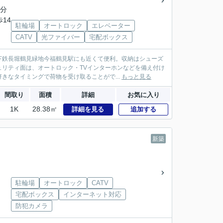
2分
歩14
駐輪場
オートロック
エレベーター
CATV
光ファイバー
宅配ボックス
下鉄長堀鶴見緑地今福鶴見駅にも近くて便利。収納はシューズ
リティ面は、オートロック・TVインターホンなどを備え付け
きなタイミングで荷物を受け取ることがで...
もっと見る
間取り
面積
詳細
お気に入り
1K
28.38㎡
詳細を見る
追加する
新築
駐輪場
オートロック
CATV
宅配ボックス
インターネット対応
防犯カメラ