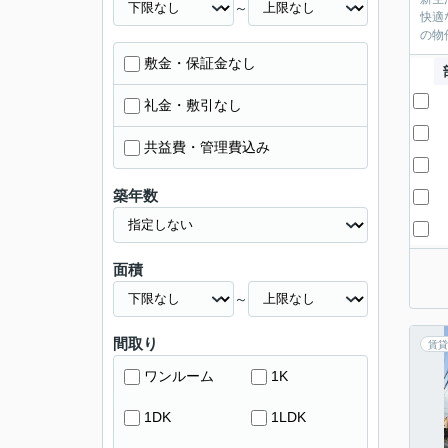
～
快適
の物
敷金・保証金なし
礼金・敷引なし
共益費・管理費込み
築年数
面積
～
間取り
賃貸
ワンルーム
1K
1DK
1LDK