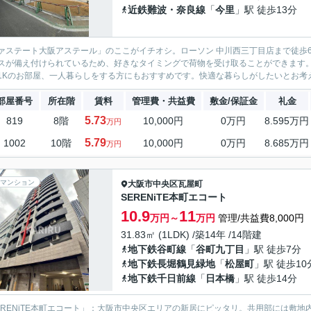
近鉄難波・奈良線
「
今里
」駅 徒歩13分
ァステート大阪アステール」のここがイチオシ。ローソン 中川西三丁目店まで徒歩
スが備え付けられているため、好きなタイミングで荷物を受け取ることができます
1Kのお部屋、一人暮らしをする方にもおすすめです。快適な暮らしがしたいとお考え
部屋番号
所在階
賃料
管理費・共益費
敷金/保証金
礼金
5.73
819
8階
10,000円
0万円
8.595万円
万円
5.79
1002
10階
10,000円
0万円
8.685万円
万円
マンション
大阪市中央区
瓦屋町
SERENiTE本町エコート
10.9
11
万円～
万円
管理/共益費8,000円
31.83㎡ (1LDK) /築14年 /14階建
地下鉄谷町線
「
谷町九丁目
」駅 徒歩7分
地下鉄長堀鶴見緑地
「
松屋町
」駅 徒歩10
地下鉄千日前線
「
日本橋
」駅 徒歩14分
ERENiTE本町エコート」：大阪市中央区エリアの新居にピッタリ。共用部には敷