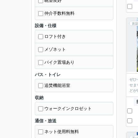
眺望良好
仲介手数料無料
賃貸
設備・仕様
ロフト付き
メゾネット
バイク置場あり
バス・トイレ
ぜひ
追焚機能浴室
せま
どが
収納
ウォークインクロゼット
通信・放送
ネット使用料無料
アパ