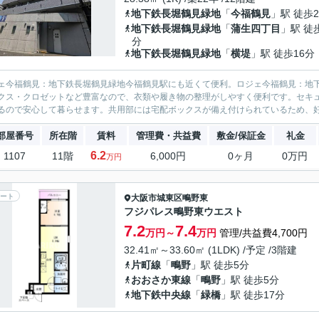
地下鉄長堀鶴見緑地
「
今福鶴見
」駅 徒歩
地下鉄長堀鶴見緑地
「
蒲生四丁目
」駅 徒
分
地下鉄長堀鶴見緑地
「
横堤
」駅 徒歩16分
ェ今福鶴見：地下鉄長堀鶴見緑地今福鶴見駅にも近くて便利。ロジェ今福鶴見：地
クス・クロゼットなど豊富なので、衣類や履き物の整理がしやすく便利です。セキュ
るので安心して暮らせます。共用部には宅配ボックスが備え付けられているため、好
部屋番号
所在階
賃料
管理費・共益費
敷金/保証金
礼金
6.2
1107
11階
6,000円
0ヶ月
0万円
万円
ート
大阪市城東区
鴫野東
フジパレス鴫野東ウエスト
7.2
7.4
万円～
万円
管理/共益費4,700円
32.41㎡～33.60㎡ (1LDK) /予定 /3階建
片町線
「
鴫野
」駅 徒歩5分
おおさか東線
「
鴫野
」駅 徒歩5分
地下鉄中央線
「
緑橋
」駅 徒歩17分