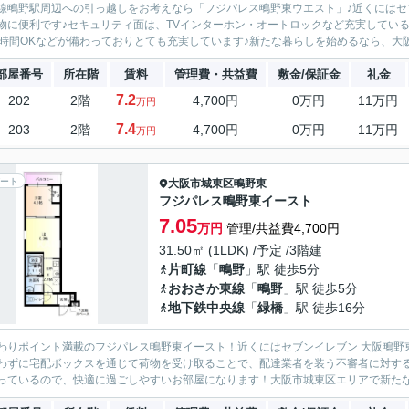
線鴫野駅周辺への引っ越しをお考えなら「フジパレス鴫野東ウエスト」♪近くにはセブ
物に便利です♪セキュリティ面は、TVインターホン・オートロックなど充実してい
4時間OKなどが備わっておりとても充実しています♪新たな暮らしを始めるなら、大阪
部屋番号
所在階
賃料
管理費・共益費
敷金/保証金
礼金
7.2
202
2階
4,700円
0万円
11万円
万円
7.4
203
2階
4,700円
0万円
11万円
万円
ート
大阪市城東区
鴫野東
フジパレス鴫野東イースト
7.05
万円
管理/共益費4,700円
31.50㎡ (1LDK) /予定 /3階建
片町線
「
鴫野
」駅 徒歩5分
おおさか東線
「
鴫野
」駅 徒歩5分
地下鉄中央線
「
緑橋
」駅 徒歩16分
わりポイント満載のフジパレス鴫野東イースト！近くにはセブンイレブン 大阪鴫野東
わずに宅配ボックスを通じて荷物を受け取ることで、配達業者を装う不審者に対す
っているので、快適に過ごしやすいお部屋になります！大阪市城東区エリアで新たな生