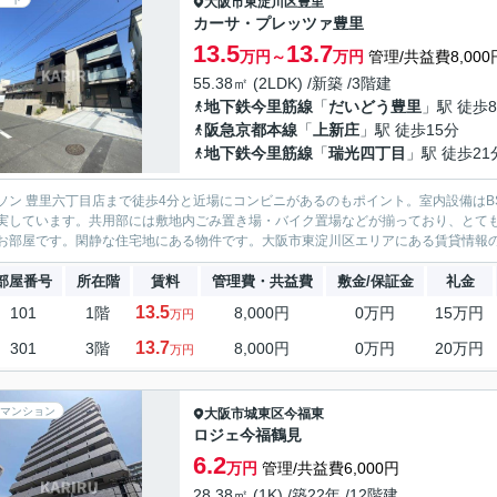
大阪市東淀川区
豊里
カーサ・プレッツァ豊里
13.5
13.7
万円～
万円
管理/共益費8,000
55.38㎡ (2LDK) /新築 /3階建
地下鉄今里筋線
「
だいどう豊里
」駅 徒歩
阪急京都本線
「
上新庄
」駅 徒歩15分
地下鉄今里筋線
「
瑞光四丁目
」駅 徒歩21
ソン 豊里六丁目店まで徒歩4分と近場にコンビニがあるのもポイント。室内設備はB
実しています。共用部には敷地内ごみ置き場・バイク置場などが揃っており、とて
お部屋です。閑静な住宅地にある物件です。大阪市東淀川区エリアにある賃貸情報のこ
部屋番号
所在階
賃料
管理費・共益費
敷金/保証金
礼金
13.5
101
1階
8,000円
0万円
15万円
万円
13.7
301
3階
8,000円
0万円
20万円
万円
マンション
大阪市城東区
今福東
ロジェ今福鶴見
6.2
万円
管理/共益費6,000円
28.38㎡ (1K) /築22年 /12階建