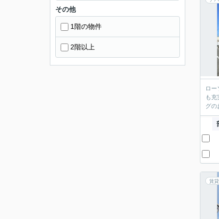
その他
1階の物件
2階以上
ロー
も充
グの
賃貸