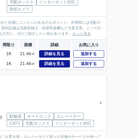
宅配ボックス
インターネット対応
防犯カメラ
6分と近場にコンビニがあるのもポイント。共用部には宅配ボ
。室内設備は洗面所独立・浴室乾燥機など大変充実。ニーズが
の方に、ぜひご紹介したい街があります...
もっと見る
間取り
面積
詳細
お気に入り
1K
21.46㎡
詳細を見る
追加する
1K
21.46㎡
詳細を見る
追加する
駐輪場
オートロック
エレベーター
分
CATV
宅配ボックス
インターネット対応
地内ごみ置き場・エレベータなど様々な設備やサービスが揃って