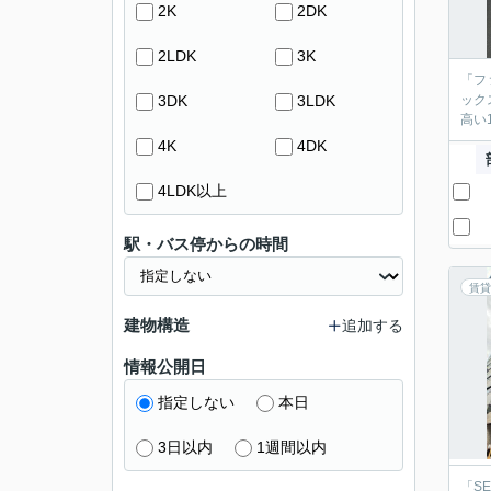
2K
2DK
2LDK
3K
「フ
3DK
3LDK
ック
高い
4K
4DK
4LDK以上
駅・バス停からの時間
賃貸
建物構造
追加する
情報公開日
指定しない
本日
3日以内
1週間以内
「S