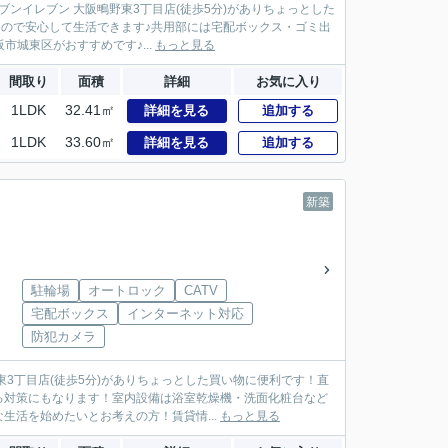
ンイレブン 大阪鴫野東3丁目店(徒歩5分)がありちょっとした
るので安心して生活できます♪共用部には宅配ボックス・ゴミ出
市城東区がおすすめです♪...
もっと見る
間取り
面積
詳細
お気に入り
1LDK
32.41㎡
詳細を見る
追加する
1LDK
33.60㎡
詳細を見る
追加する
新築
駐輪場
オートロック
CATV
宅配ボックス
インターネット対応
防犯カメラ
3丁目店(徒歩5分)がありちょっとした買い物に便利です！直
る対策にもなります！室内設備は浴室乾燥機・洗面化粧台など
活を始めたいとお考えの方！賃貸情...
もっと見る