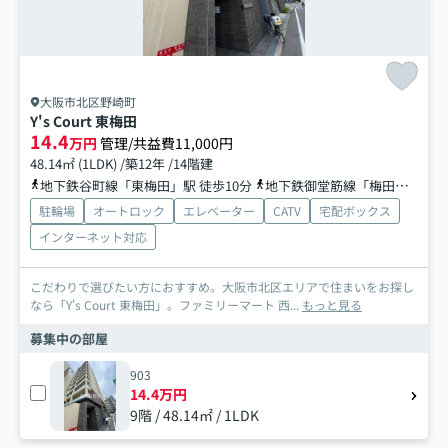
大阪市北区野崎町
Y's Court 東梅田
14.4
万円
管理/共益費11,000円
48.14㎡ (1LDK) /築12年 /14階建
地下鉄谷町線「東梅田」駅 徒歩10分
地下鉄御堂筋線「梅田」駅 徒歩13分
駐輪場
オートロック
エレベーター
CATV
宅配ボックス
インターネット対応
こだわりで選びたい方におすすめ。大阪市北区エリアで住まいをお探し
なら「Y's Court 東梅田」。ファミリーマート 西...
もっと見る
募集中の部屋
903
14.4万円
9階 / 48.14㎡ / 1LDK