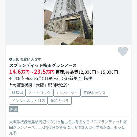
大阪市北区大淀中
スプランディッド梅田グランノース
14.6
23.5
万円～
万円
管理/共益費12,000円～15,000円
40.40㎡～63.63㎡ (1LDK～3LDK) /新築 /11階建
大阪環状線「大阪」駅 徒歩22分
駐輪場
オートロック
エレベーター
宅配ボックス
インターネット対応
防犯カメラ
新築
大阪環状線福島駅周辺への引っ越しをお考えなら「スプランディッド梅
田グランノース」。徒歩5分の場所に大阪市立大淀小学校があ...
もっと
見る