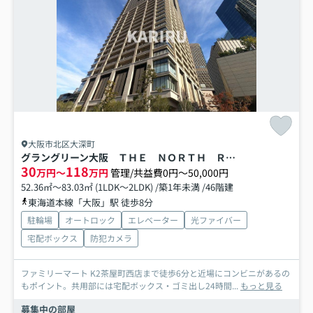
大阪市北区大深町
グラングリーン大阪 ＴＨＥ ＮＯＲＴＨ ＲＥＳＩＤＥＮＣＥ
30
118
万円～
万円
管理/共益費0円～50,000円
52.36㎡～83.03㎡ (1LDK～2LDK) /築1年未満 /46階建
東海道本線「大阪」駅 徒歩8分
駐輪場
オートロック
エレベーター
光ファイバー
宅配ボックス
防犯カメラ
ファミリーマート K2茶屋町西店まで徒歩6分と近場にコンビニがあるの
もポイント。共用部には宅配ボックス・ゴミ出し24時間...
もっと見る
募集中の部屋