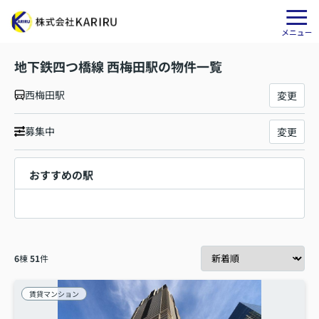
地下鉄四つ橋線 西梅田駅の物件一覧
西梅田駅
変更
募集中
変更
おすすめの駅
6
棟
51
件
賃貸マンション