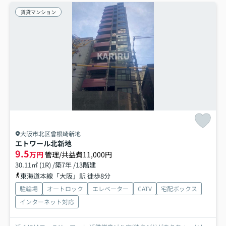
賃貸マンション
大阪市北区曾根崎新地
エトワール北新地
9.5
万円
管理/共益費11,000円
30.11㎡ (1R) /築7年 /13階建
東海道本線「大阪」駅 徒歩8分
駐輪場
オートロック
エレベーター
CATV
宅配ボックス
インターネット対応