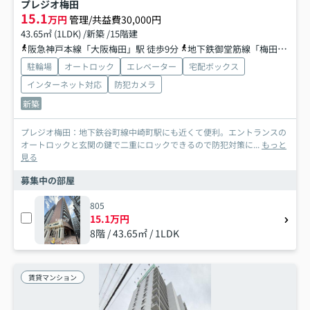
プレジオ梅田
15.1
万円
管理/共益費30,000円
43.65㎡ (1LDK) /新築 /15階建
阪急神戸本線「大阪梅田」駅 徒歩9分
地下鉄御堂筋線「梅田」駅 徒歩9分
駐輪場
オートロック
エレベーター
宅配ボックス
インターネット対応
防犯カメラ
新築
プレジオ梅田：地下鉄谷町線中崎町駅にも近くて便利。エントランスの
オートロックと玄関の鍵で二重にロックできるので防犯対策に...
もっと
見る
募集中の部屋
805
15.1万円
8階 / 43.65㎡ / 1LDK
賃貸マンション