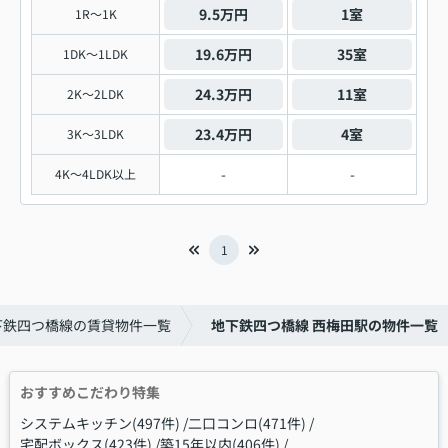
9.5万円
1室
1R～1K
19.6万円
35室
1DK～1LDK
24.3万円
11室
2K～2LDK
23.4万円
4室
3K～3LDK
-
-
4K～4LDK以上
1
下鉄四つ橋線の賃貸物件一覧
地下鉄四つ橋線 西梅田駅の物件一覧
おすすめこだわり特集
システムキッチン(497件)
二口コンロ(471件)
宅配ボックス(423件)
築15年以内(406件)