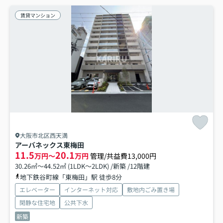
賃貸マンション
大阪市北区西天満
アーバネックス東梅田
11.5
20.1
万円～
万円
管理/共益費13,000円
30.26㎡～44.52㎡ (1LDK～2LDK) /新築 /12階建
地下鉄谷町線「東梅田」駅 徒歩8分
エレベーター
インターネット対応
敷地内ごみ置き場
閑静な住宅地
公共下水
新築