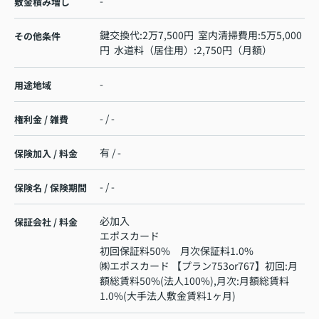
-
敷金積み増し
鍵交換代:2万7,500円 室内清掃費用:5万5,000
その他条件
円 水道料（居住用）:2,750円（月額）
-
用途地域
- / -
権利金 / 雑費
有 / -
保険加入 / 料金
- / -
保険名 / 保険期間
必加入
保証会社 / 料金
エポスカード
初回保証料50% 月次保証料1.0%
㈱エポスカード 【プラン753or767】初回:月
額総賃料50%(法人100%),月次:月額総賃料
1.0%(大手法人敷金賃料1ヶ月)