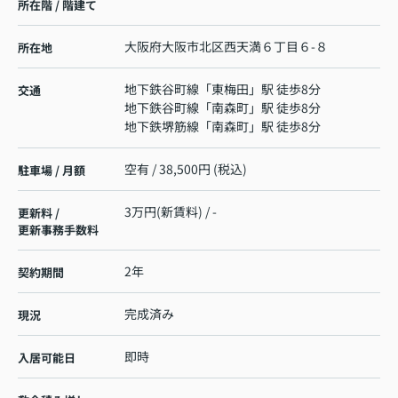
所在階 / 階建て
大阪府
大阪市北区
西天満
６丁目６-８
所在地
地下鉄谷町線
「
東梅田
」駅 徒歩8分
交通
地下鉄谷町線
「
南森町
」駅 徒歩8分
地下鉄堺筋線
「
南森町
」駅 徒歩8分
空有 / 38,500円 (税込)
駐車場 / 月額
3万円(新賃料) / -
更新料 /
更新事務手数料
2年
契約期間
完成済み
現況
即時
入居可能日