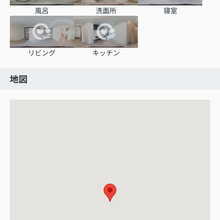
風呂
洗面所
寝室
リビング
キッチン
地図