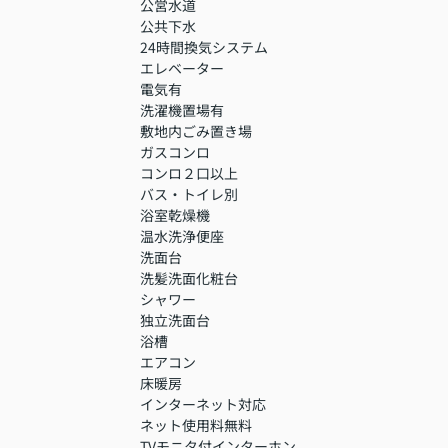
公営水道
公共下水
24時間換気システム
エレベーター
電気有
洗濯機置場有
敷地内ごみ置き場
ガスコンロ
コンロ２口以上
バス・トイレ別
浴室乾燥機
温水洗浄便座
洗面台
洗髪洗面化粧台
シャワー
独立洗面台
浴槽
エアコン
床暖房
インターネット対応
ネット使用料無料
TVモニタ付インターホン