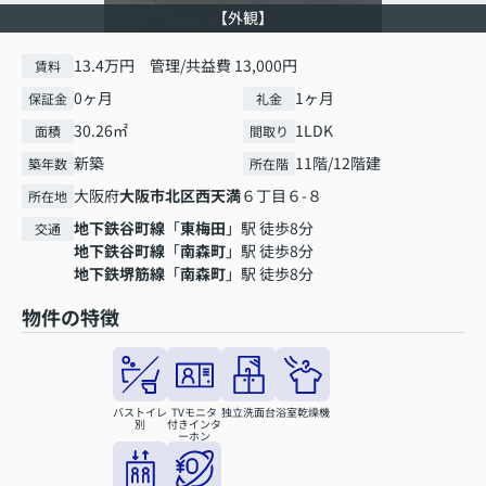
【外観】
13.4万円 管理/共益費 13,000円
賃料
0ヶ月
1ヶ月
保証金
礼金
30.26㎡
1LDK
面積
間取り
新築
11階/12階建
築年数
所在階
大阪府
大阪市北区
西天満
６丁目６-８
所在地
地下鉄谷町線
「
東梅田
」駅 徒歩8分
交通
地下鉄谷町線
「
南森町
」駅 徒歩8分
地下鉄堺筋線
「
南森町
」駅 徒歩8分
物件の特徴
バストイレ
TVモニタ
独立洗面台
浴室乾燥機
別
付きインタ
ーホン