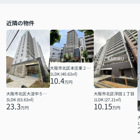
近隣の物件
大阪市北区本庄東２丁目
1LDK (40.63㎡)
10.4
万円
大阪市北区大淀中５丁目
大阪市北区浮田１丁目
3LDK (63.63㎡)
1LDK (27.21㎡)
23.3
10.15
万円
万円
1