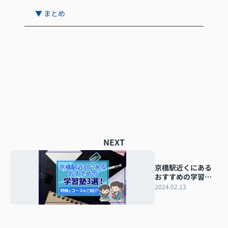
▼ まとめ
NEXT
京橋駅近くにある
おすすめの学習塾3
選！特徴とコース
2024.02.13
をご紹介