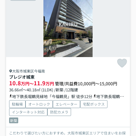
大阪市城東区今福南
プレジオ城東
10.8
11.9
万円～
万円
管理/共益費10,000円～15,000円
36.66㎡～40.18㎡ (1LDK) /新築 /12階建
地下鉄長堀鶴見緑地「今福鶴見」駅 徒歩12分
地下鉄長堀鶴見緑地「蒲生四丁目」駅 徒歩13分
駐輪場
オートロック
エレベーター
宅配ボックス
インターネット対応
防犯カメラ
新築
こだわりで選びたい方におすすめ。大阪市城東区エリアで住まいをお探