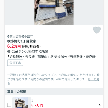
東大阪市横小路町
横小路町1丁目貸家
6.2
万円
管理/共益費-
68.01㎡ (4DK) /築43年 /2階建
近鉄難波・奈良線「瓢箪山」駅 徒歩26分
近鉄難波・奈良線「枚岡」駅 徒歩38分
公共下水
一戸建ての洗面所は独立したタイプで、快適にお使いいただけます。暖
かさを感じやすい南向きの空間です。4DKで充実したキッチ...
もっと見
る
募集中の部屋
1
6.2万円