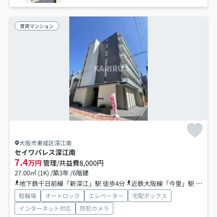
賃貸マンション
大阪市東成区深江南
セイワパレス深江南
7.4
万円
管理/共益費8,000円
27.00㎡ (1K) /築3年 /6階建
地下鉄千日前線「新深江」駅 徒歩4分
近鉄大阪線「今里」駅 徒歩14分
駐輪場
オートロック
エレベーター
宅配ボックス
インターネット対応
防犯カメラ