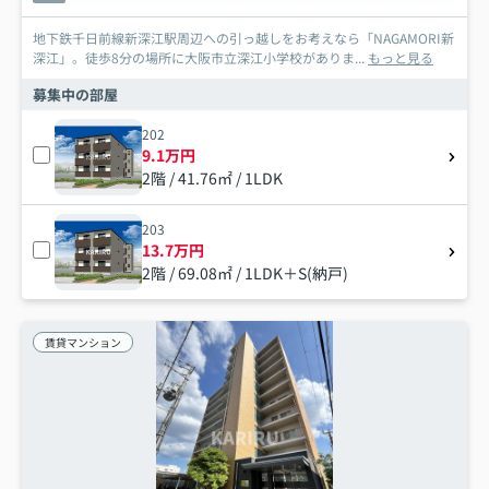
地下鉄千日前線新深江駅周辺への引っ越しをお考えなら「NAGAMORI新
深江」。徒歩8分の場所に大阪市立深江小学校がありま...
もっと見る
募集中の部屋
202
9.1万円
2階 / 41.76㎡ / 1LDK
203
13.7万円
2階 / 69.08㎡ / 1LDK＋S(納戸)
賃貸マンション