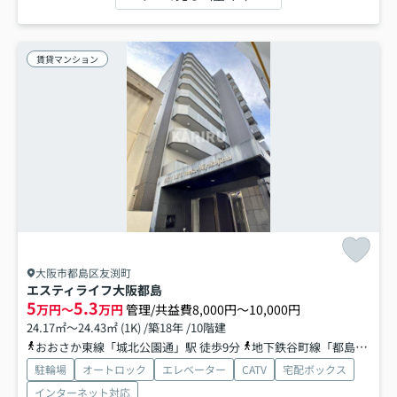
賃貸マンション
大阪市都島区友渕町
エスティライフ大阪都島
5
5.3
万円～
万円
管理/共益費8,000円～10,000円
24.17㎡～24.43㎡ (1K) /築18年 /10階建
おおさか東線「城北公園通」駅 徒歩9分
地下鉄谷町線「都島」駅 徒歩12分
駐輪場
オートロック
エレベーター
CATV
宅配ボックス
インターネット対応