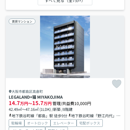
すべて見る（全75戸）
賃貸マンション
大阪市都島区高倉町
LEGALAND+猫 MIYAKOJIMA
14.7
15.7
万円～
万円
管理/共益費10,000円
42.49㎡～47.16㎡ (1LDK) /新築 /8階建
地下鉄谷町線「都島」駅 徒歩9分
地下鉄谷町線「野江内代」駅 徒歩15分
駐輪場
オートロック
エレベーター
宅配ボックス