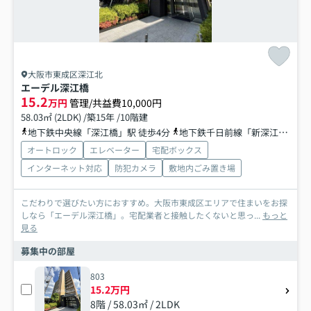
大阪市東成区深江北
エーデル深江橋
15.2
万円
管理/共益費10,000円
58.03㎡ (2LDK) /築15年 /10階建
地下鉄中央線「深江橋」駅 徒歩4分
地下鉄千日前線「新深江」駅 徒歩16分
オートロック
エレベーター
宅配ボックス
インターネット対応
防犯カメラ
敷地内ごみ置き場
こだわりで選びたい方におすすめ。大阪市東成区エリアで住まいをお探
しなら「エーデル深江橋」。宅配業者と接触したくないと思っ...
もっと
見る
募集中の部屋
803
15.2万円
8階 / 58.03㎡ / 2LDK