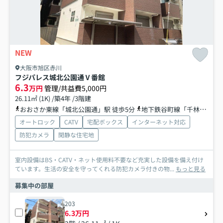
NEW
大阪市旭区赤川
フジパレス城北公園通Ⅴ番館
6.3
万円
管理/共益費5,000円
26.11㎡ (1K) /築4年 /3階建
おおさか東線「城北公園通」駅 徒歩5分
地下鉄谷町線「千林大宮」駅 徒歩22分
オートロック
CATV
宅配ボックス
インターネット対応
防犯カメラ
閑静な住宅地
室内設備はBS・CATV・ネット使用料不要など充実した設備を備え付け
ています。生活の安全を守ってくれる防犯カメラ付きの物...
もっと見る
募集中の部屋
203
6.3万円