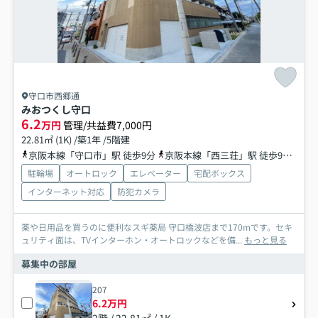
守口市西郷通
みおつくし守口
6.2
万円
管理/共益費7,000円
22.81㎡ (1K) /築1年 /5階建
京阪本線「守口市」駅 徒歩9分
京阪本線「西三荘」駅 徒歩9分
地下
駐輪場
オートロック
エレベーター
宅配ボックス
インターネット対応
防犯カメラ
薬や日用品を買うのに便利なスギ薬局 守口橋波店まで170mです。セキ
ュリティ面は、TVインターホン・オートロックなどを備...
もっと見る
募集中の部屋
207
6.2万円