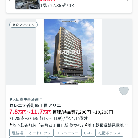
1階 / 27.36㎡ / 1K
賃貸マンション
大阪市中央区谷町
セレニテ谷町四丁目アリエ
7.8
11.7
万円～
万円
管理/共益費7,200円～10,200円
21.28㎡～32.68㎡ (1K～1LDK) /予定 /15階建
地下鉄谷町線「谷町四丁目」駅 徒歩4分
地下鉄長堀鶴見緑地「谷町六丁目」駅 徒歩4分
駐輪場
オートロック
エレベーター
CATV
宅配ボックス