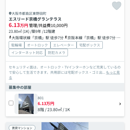
大阪市都島区東野田町
エスリード京橋グランテラス
6.13
万円
管理/共益費10,000円
23.80㎡ (1K) /築9年 /12階建
大阪環状線「京橋」駅 徒歩7分
京阪本線「京橋」駅 徒歩7分
地下鉄
駐輪場
オートロック
エレベーター
宅配ボックス
インターネット対応
防犯カメラ
セキュリティ面は、オートロック・TVインターホンなど充実しているの
で安心して生活できます。共用部には宅配ボックス・ゴミ出...
もっと見
る
募集中の部屋
801
6.13万円
8階 / 23.80㎡ / 1K
賃貸マンション