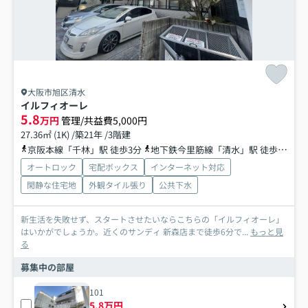
大阪市旭区清水
イルフィオーレ
5.8
万円
管理/共益費5,000円
27.36㎡ (1K) /築21年 /3階建
京阪本線「千林」駅 徒歩3分
地下鉄今里筋線「清水」駅 徒歩6分
オートロック
宅配ボックス
インターネット対応
閑静な住宅地
外観タイル張り
公共下水
新生活を失敗せず、スタートさせたいならこちらの「イルフィオーレ」
はいかがでしょうか。近くのサンディ 新森店まで徒歩6分で...
もっと見
る
募集中の部屋
101
5.8万円