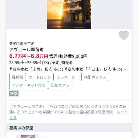
守口市早苗町
アヴェール早苗町
6.7
6.8
万円～
万円
管理/共益費9,000円
25.55㎡～25.68㎡ (1K) /予定 /8階建
京阪本線「土居」駅 徒歩5分
京阪本線「守口市」駅 徒歩6分
地下鉄
駐輪場
オートロック
エレベーター
宅配ボックス
インターネット対応
防犯カメラ
新築
「アヴェール早苗町」：守口市エリアの新居にピッタリ☆徒歩3分の距
離に守口市立さつき学園があるのも魅力☆室内設備は洗面所独...
もっと
見る
募集中の部屋