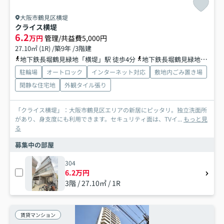
大阪市鶴見区横堤
クライス横堤
6.2
万円
管理/共益費5,000円
27.10㎡ (1R) /築9年 /3階建
地下鉄長堀鶴見緑地「横堤」駅 徒歩4分
地下鉄長堀鶴見緑地「鶴見緑地」駅 徒歩15分
駐輪場
オートロック
インターネット対応
敷地内ごみ置き場
閑静な住宅地
外観タイル張り
「クライス横堤」：大阪市鶴見区エリアの新居にピッタリ。独立洗面所
があり、身支度にも利用できます。セキュリティ面は、TVイ...
もっと見
る
募集中の部屋
304
6.2万円
3階 / 27.10㎡ / 1R
賃貸マンション