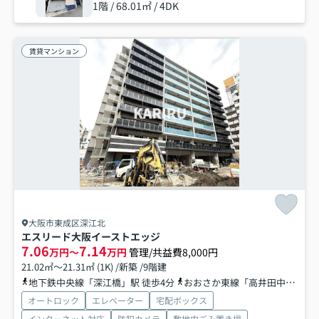
1階 / 68.01㎡ / 4DK
賃貸マンション
大阪市東成区深江北
エスリード大阪イーストエッジ
7.06
7.14
万円～
万円
管理/共益費8,000円
21.02㎡～21.31㎡ (1K) /新築 /9階建
地下鉄中央線「深江橋」駅 徒歩4分
おおさか東線「高井田中央」駅 徒歩16分
オートロック
エレベーター
宅配ボックス
インターネット対応
防犯カメラ
敷地内ごみ置き場