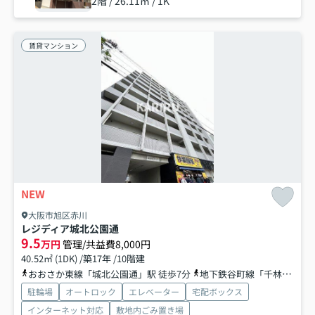
2階 / 26.11㎡ / 1K
賃貸マンション
NEW
大阪市旭区赤川
レジディア城北公園通
9.5
万円
管理/共益費8,000円
40.52㎡ (1DK) /築17年 /10階建
おおさか東線「城北公園通」駅 徒歩7分
地下鉄谷町線「千林大宮」駅 徒歩21分
駐輪場
オートロック
エレベーター
宅配ボックス
インターネット対応
敷地内ごみ置き場