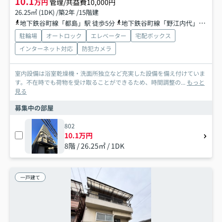
10.1
万円
管理/共益費10,000円
26.25㎡ (1DK) /築2年 /15階建
地下鉄谷町線「都島」駅 徒歩5分
地下鉄谷町線「野江内代」駅 徒歩15分
駐輪場
オートロック
エレベーター
宅配ボックス
インターネット対応
防犯カメラ
室内設備は浴室乾燥機・洗面所独立など充実した設備を備え付けていま
す。不在時でも荷物を受け取ることができるため、時間調整の...
もっと
見る
募集中の部屋
802
10.1万円
8階 / 26.25㎡ / 1DK
一戸建て