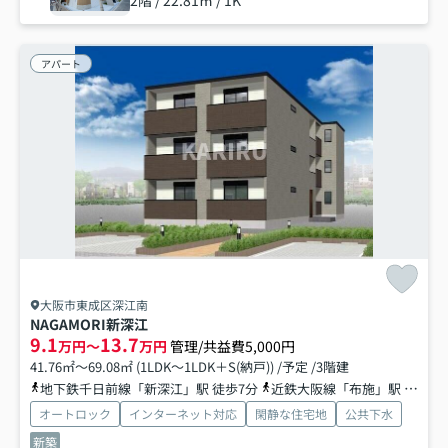
2階 / 22.81㎡ / 1K
アパート
大阪市東成区深江南
NAGAMORI新深江
9.1
13.7
万円～
万円
管理/共益費5,000円
41.76㎡～69.08㎡ (1LDK～1LDK＋S(納戸)) /予定 /3階建
地下鉄千日前線「新深江」駅 徒歩7分
近鉄大阪線「布施」駅 徒歩11分
オートロック
インターネット対応
閑静な住宅地
公共下水
新築