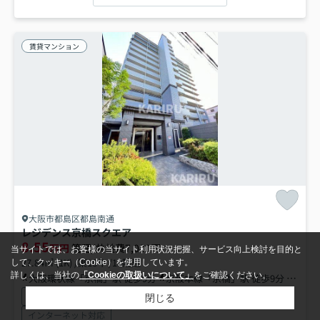
賃貸マンション
大阪市都島区都島南通
レジデンス京橋スクエア
8.55
万円
管理/共益費7,000円
当サイトでは、お客様の当サイト利用状況把握、サービス向上検討を目的と
27.84㎡ (1K) /築18年 /13階建
して、クッキー（Cookie）を使用しています。
詳しくは、当社の
「Cookieの取扱いについて」
をご確認ください。
大阪環状線「京橋」駅 徒歩9分
京阪本線「京橋」駅 徒歩9分
地下鉄
駐輪場
オートロック
エレベーター
CATV
宅配ボックス
閉じる
インターネット対応