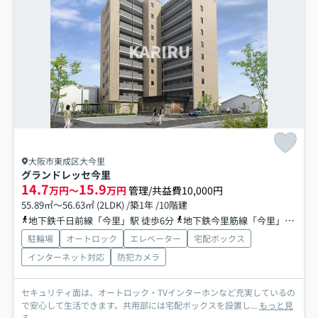
大阪市東成区大今里
グランドレッセ今里
14.7
15.9
万円～
万円
管理/共益費10,000円
55.89㎡～56.63㎡ (2LDK) /築1年 /10階建
地下鉄千日前線「今里」駅 徒歩6分
地下鉄今里筋線「今里」駅 徒歩7分
駐輪場
オートロック
エレベーター
宅配ボックス
インターネット対応
防犯カメラ
セキュリティ面は、オートロック・TVインターホンなど充実しているの
で安心して生活できます。共用部には宅配ボックスを設置し...
もっと見
る