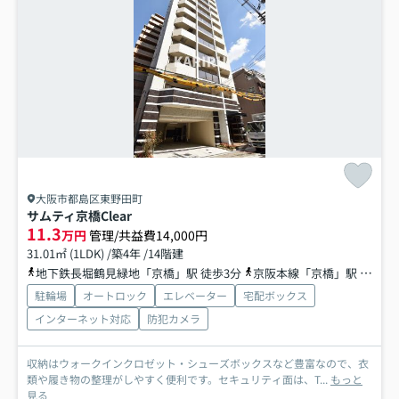
大阪市都島区東野田町
サムティ京橋Clear
11.3
万円
管理/共益費14,000円
31.01㎡ (1LDK) /築4年 /14階建
地下鉄長堀鶴見緑地「京橋」駅 徒歩3分
京阪本線「京橋」駅 徒歩5分
駐輪場
オートロック
エレベーター
宅配ボックス
インターネット対応
防犯カメラ
収納はウォークインクロゼット・シューズボックスなど豊富なので、衣
類や履き物の整理がしやすく便利です。セキュリティ面は、T...
もっと
見る