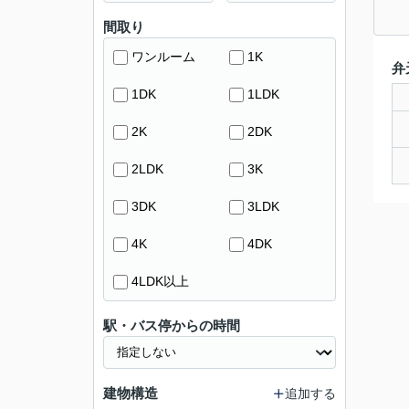
間取り
ワンルーム
1K
弁
1DK
1LDK
2K
2DK
2LDK
3K
3DK
3LDK
4K
4DK
4LDK以上
駅・バス停からの時間
建物構造
追加する