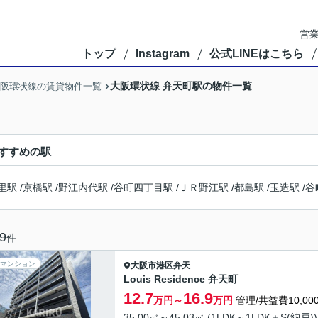
営業
トップ
Instagram
公式LINEはこちら
大阪環状線 弁天町駅の物件一覧
阪環状線の賃貸物件一覧
すすめの駅
里駅
/
京橋駅
/
野江内代駅
/
谷町四丁目駅
/
ＪＲ野江駅
/
都島駅
/
玉造駅
/
谷
9
件
マンション
大阪市港区
弁天
Louis Residence 弁天町
12.7
16.9
万円～
万円
管理/共益費10,00
35.00㎡～45.03㎡ (1LDK～1LDK＋S(納戸))