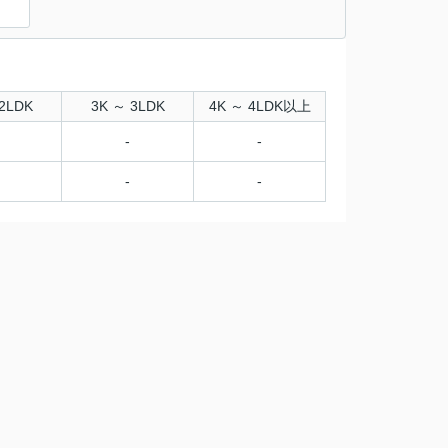
）
2LDK
3K ～ 3LDK
4K ～ 4LDK以上
-
-
-
-