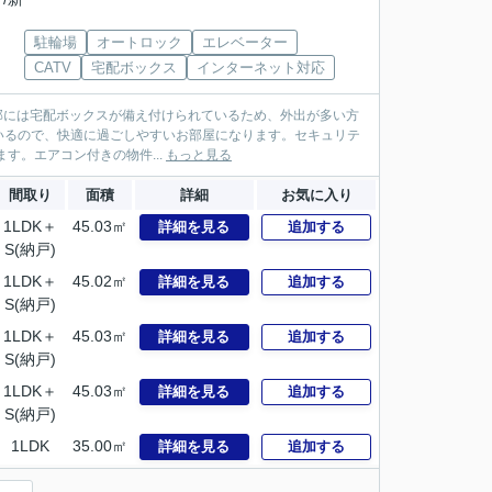
駐輪場
オートロック
エレベーター
CATV
宅配ボックス
インターネット対応
。共用部には宅配ボックスが備え付けられているため、外出が多い方
いるので、快適に過ごしやすいお部屋になります。セキュリテ
す。エアコン付きの物件...
もっと見る
間取り
面積
詳細
お気に入り
1LDK＋
45.03㎡
詳細を見る
追加する
S(納戸)
1LDK＋
45.02㎡
詳細を見る
追加する
S(納戸)
1LDK＋
45.03㎡
詳細を見る
追加する
S(納戸)
1LDK＋
45.03㎡
詳細を見る
追加する
S(納戸)
1LDK
35.00㎡
詳細を見る
追加する