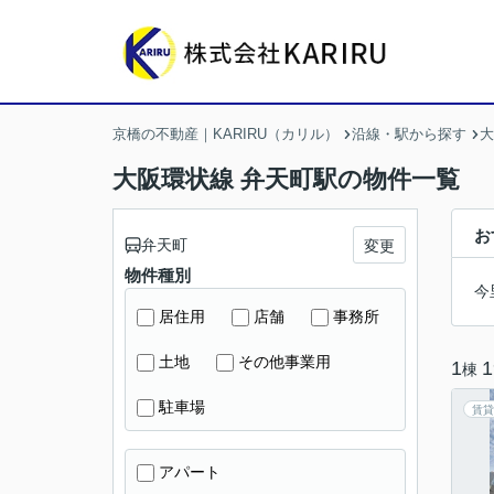
京橋の不動産｜KARIRU（カリル）
沿線・駅から探す
大
大阪環状線 弁天町駅の物件一覧
お
弁天町
変更
物件種別
今
居住用
店舗
事務所
土地
その他事業用
1
1
棟
駐車場
賃貸
アパート