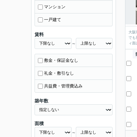
マンション
一戸建て
大阪
賃料
でも
～
ィ面
敷金・保証金なし
礼金・敷引なし
共益費・管理費込み
築年数
面積
～