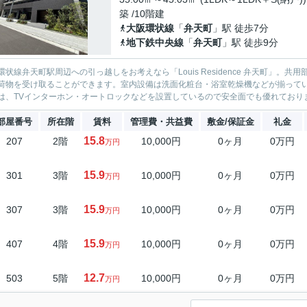
築 /10階建
大阪環状線
「
弁天町
」駅 徒歩7分
地下鉄中央線
「
弁天町
」駅 徒歩9分
環状線弁天町駅周辺への引っ越しをお考えなら「Louis Residence 弁天町」
荷物を受け取ることができます。室内設備は洗面化粧台・浴室乾燥機などが揃って
は、TVインターホン・オートロックなどを設置しているので安全面でも優れておりま
部屋番号
所在階
賃料
管理費・共益費
敷金/保証金
礼金
15.8
207
2階
10,000円
0ヶ月
0万円
万円
15.9
301
3階
10,000円
0ヶ月
0万円
万円
15.9
307
3階
10,000円
0ヶ月
0万円
万円
15.9
407
4階
10,000円
0ヶ月
0万円
万円
12.7
503
5階
10,000円
0ヶ月
0万円
万円