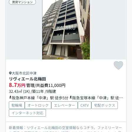
賃貸マンション
大阪市北区中津
リヴィエール北梅田
8.7
万円
管理/共益費11,000円
32.43㎡ (1K) /築11年 /9階建
阪急神戸本線「中津」駅 徒歩5分
阪急宝塚本線「中津」駅 徒歩5分
駐輪場
オートロック
エレベーター
CATV
宅配ボックス
インターネット対応
新着情報：リヴィエール北梅田の空室情報ならコチラ。ファミリーマー