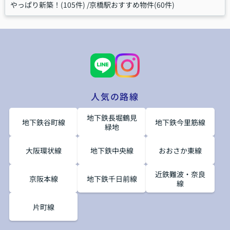
やっぱり新築！(105件)
京橋駅おすすめ物件(60件)
人気の路線
地下鉄長堀鶴見
地下鉄谷町線
地下鉄今里筋線
緑地
大阪環状線
地下鉄中央線
おおさか東線
近鉄難波・奈良
京阪本線
地下鉄千日前線
線
片町線