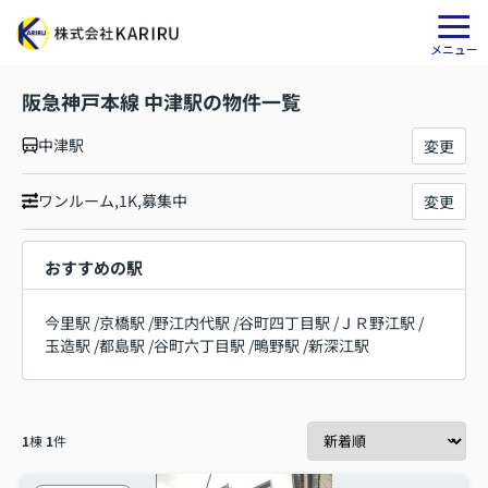
阪急神戸本線 中津駅の物件一覧
中津駅
変更
ワンルーム,1K,募集中
変更
おすすめの駅
今里駅
/
京橋駅
/
野江内代駅
/
谷町四丁目駅
/
ＪＲ野江駅
/
玉造駅
/
都島駅
/
谷町六丁目駅
/
鴫野駅
/
新深江駅
1
棟
1
件