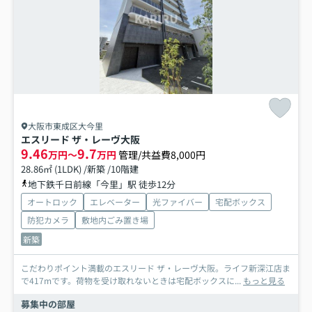
大阪市東成区大今里
エスリード ザ・レーヴ大阪
9.46
9.7
万円～
万円
管理/共益費8,000円
28.86㎡ (1LDK) /新築 /10階建
地下鉄千日前線「今里」駅 徒歩12分
オートロック
エレベーター
光ファイバー
宅配ボックス
防犯カメラ
敷地内ごみ置き場
新築
こだわりポイント満載のエスリード ザ・レーヴ大阪。ライフ新深江店ま
で417mです。荷物を受け取れないときは宅配ボックスに...
もっと見る
募集中の部屋