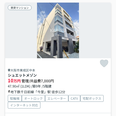
賃貸マンション
大阪市東成区中本
シュエットメゾン
10
万円
管理/共益費7,000円
47.90㎡ (1LDK) /築9年 /5階建
地下鉄千日前線「今里」駅 徒歩12分
駐輪場
オートロック
エレベーター
CATV
宅配ボックス
インターネット対応