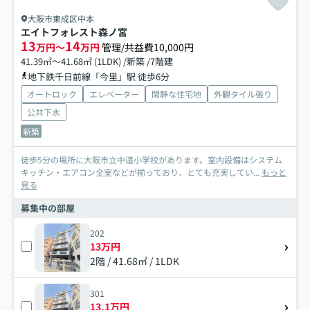
大阪市東成区中本
エイトフォレスト森ノ宮
13
14
万円～
万円
管理/共益費10,000円
41.39㎡～41.68㎡ (1LDK) /新築 /7階建
地下鉄千日前線「今里」駅 徒歩6分
オートロック
エレベーター
閑静な住宅地
外観タイル張り
公共下水
新築
徒歩5分の場所に大阪市立中道小学校があります。室内設備はシステム
キッチン・エアコン全室などが揃っており、とても充実してい...
もっと
見る
募集中の部屋
202
13万円
2階 / 41.68㎡ / 1LDK
301
13.1万円