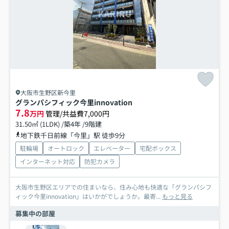
大阪市生野区新今里
グランパシフィック今里innovation
7.8
万円
管理/共益費7,000円
31.50㎡ (1LDK) /築4年 /9階建
地下鉄千日前線「今里」駅 徒歩9分
駐輪場
オートロック
エレベーター
宅配ボックス
インターネット対応
防犯カメラ
大阪市生野区エリアでの住まいなら、住み心地も快適な「グランパシフ
ィック今里innovation」はいかがでしょうか。最寄...
もっと見る
募集中の部屋