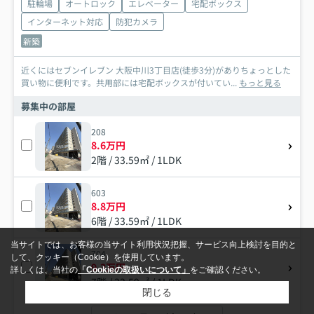
駐輪場
オートロック
エレベーター
宅配ボックス
インターネット対応
防犯カメラ
新築
近くにはセブンイレブン 大阪中川3丁目店(徒歩3分)がありちょっとした
買い物に便利です。共用部には宅配ボックスが付いてい...
もっと見る
募集中の部屋
208
8.6万円
2階 / 33.59㎡ / 1LDK
603
8.8万円
6階 / 33.59㎡ / 1LDK
当サイトでは、お客様の当サイト利用状況把握、サービス向上検討を目的と
704
して、クッキー（Cookie）を使用しています。
9.3万円
詳しくは、当社の
「Cookieの取扱いについて」
をご確認ください。
7階 / 33.59㎡ / 1LDK
閉じる