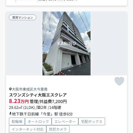
賃貸マンション
大阪市東成区大今里南
スワンズシティ大阪エスクレア
8.23
万円
管理/共益費7,200円
29.62㎡ (1LDK) /築2年 /14階建
地下鉄千日前線「今里」駅 徒歩6分
駐輪場
オートロック
エレベーター
宅配ボックス
インターネット対応
防犯カメラ