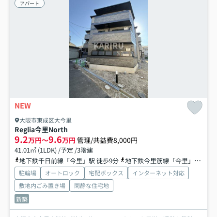
アパート
NEW
大阪市東成区大今里
Reglia今里North
9.2
9.6
万円～
万円
管理/共益費8,000円
41.01㎡ (1LDK) /予定 /3階建
地下鉄千日前線「今里」駅 徒歩9分
地下鉄今里筋線「今里」駅 徒歩8分
駐輪場
オートロック
宅配ボックス
インターネット対応
敷地内ごみ置き場
閑静な住宅地
新築