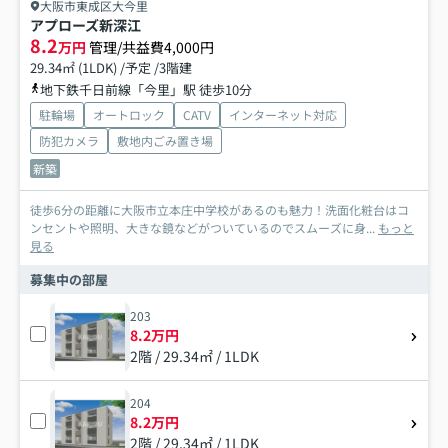
大阪市東成区大今里
アプローズ新深江
8.2
万円
管理/共益費4,000円
29.34㎡ (1LDK) /予定 /3階建
地下鉄千日前線「今里」駅 徒歩10分
駐輪場
オートロック
CATV
インターネット対応
防犯カメラ
敷地内ごみ置き場
新築
徒歩6分の距離に大阪市立本庄中学校があるのも魅力！洗面化粧台はコ
ンセントや照明、大きな鏡などがついているのでスムーズに身...
もっと
見る
募集中の部屋
203
8.2万円
2階 / 29.34㎡ / 1LDK
204
8.2万円
2階 / 29.34㎡ / 1LDK