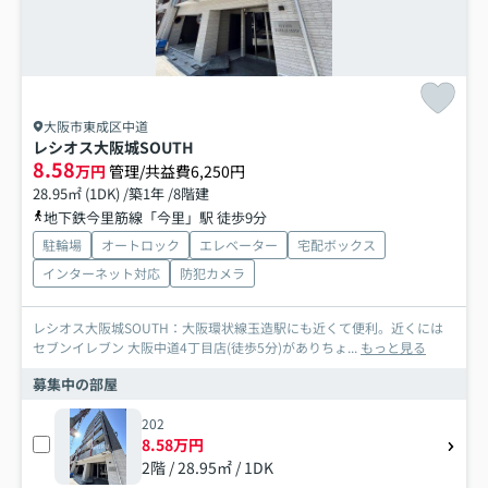
大阪市東成区中道
レシオス大阪城SOUTH
8.58
万円
管理/共益費6,250円
28.95㎡ (1DK) /築1年 /8階建
地下鉄今里筋線「今里」駅 徒歩9分
駐輪場
オートロック
エレベーター
宅配ボックス
インターネット対応
防犯カメラ
レシオス大阪城SOUTH：大阪環状線玉造駅にも近くて便利。近くには
セブンイレブン 大阪中道4丁目店(徒歩5分)がありちょ...
もっと見る
募集中の部屋
202
8.58万円
2階 / 28.95㎡ / 1DK