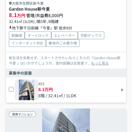
大阪市生野区新今里
Garden House新今里
8.1
万円
管理/共益費8,000円
32.41㎡ (1LDK) /築5年 /8階建
地下鉄千日前線「今里」駅 徒歩8分
駐輪場
オートロック
エレベーター
宅配ボックス
インターネット対応
敷地内ごみ置き場
新生活を失敗せず、スタートさせたいならこちらの「Garden House新
今里 」はいかがでしょうか。室内設備は全居室フ...
もっと見る
募集中の部屋
402
8.1万円
8階 / 32.41㎡ / 1LDK
賃貸マンション