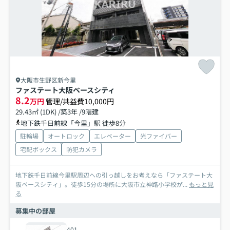
大阪市生野区新今里
ファステート大阪ベースシティ
8.2
万円
管理/共益費10,000円
29.43㎡ (1DK) /築3年 /9階建
地下鉄千日前線「今里」駅 徒歩8分
駐輪場
オートロック
エレベーター
光ファイバー
宅配ボックス
防犯カメラ
地下鉄千日前線今里駅周辺への引っ越しをお考えなら「ファステート大
阪ベースシティ」。徒歩15分の場所に大阪市立神路小学校が...
もっと見
る
募集中の部屋
401