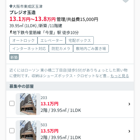
大阪市東成区玉津
プレジオ玉造
13.1
13.8
万円～
万円
管理/共益費15,000円
39.95㎡ (1LDK) /新築 /11階建
地下鉄今里筋線「今里」駅 徒歩10分
オートロック
エレベーター
宅配ボックス
インターネット対応
防犯カメラ
敷地内ごみ置き場
新築
近くにはローソン 東小橋二丁目店(徒歩5分)がありちょっとした買い物
に便利です。収納はシューズボックス・クロゼットなど豊...
もっと見る
募集中の部屋
203
13.1万円
2階 / 39.95㎡ / 1LDK
503
13.5万円
2階 / 39.95㎡ / 1LDK