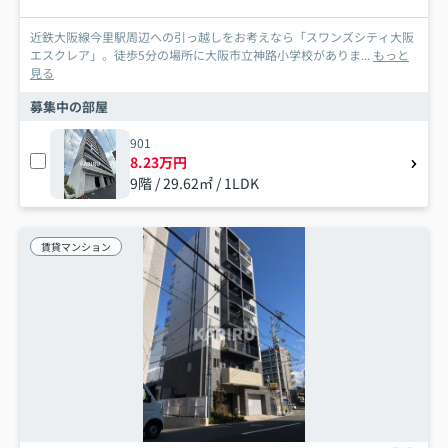
近鉄大阪線今里駅周辺への引っ越しをお考えなら「スワンズシティ大阪
エスクレア」。徒歩5分の場所に大阪市立神路小学校がありま...
もっと
見る
募集中の部屋
901
8.23万円
9階 / 29.62㎡ / 1LDK
賃貸マンション