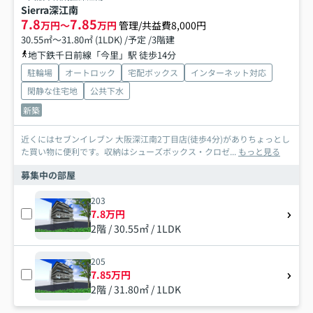
Sierra深江南
7.8
7.85
万円～
万円
管理/共益費8,000円
30.55㎡～31.80㎡ (1LDK) /予定 /3階建
地下鉄千日前線「今里」駅 徒歩14分
駐輪場
オートロック
宅配ボックス
インターネット対応
閑静な住宅地
公共下水
新築
近くにはセブンイレブン 大阪深江南2丁目店(徒歩4分)がありちょっとし
た買い物に便利です。収納はシューズボックス・クロゼ...
もっと見る
募集中の部屋
203
7.8万円
2階 / 30.55㎡ / 1LDK
205
7.85万円
2階 / 31.80㎡ / 1LDK