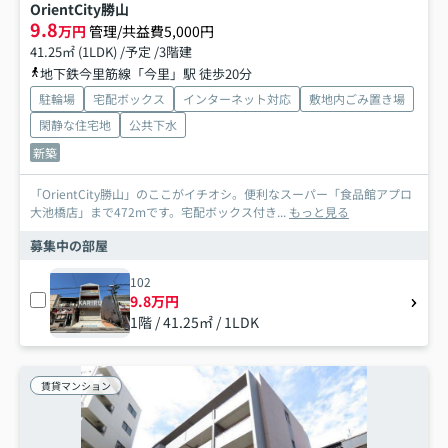
OrientCity勝山
9.8
万円
管理/共益費5,000円
41.25㎡ (1LDK) /予定 /3階建
地下鉄今里筋線「今里」駅 徒歩20分
駐輪場
宅配ボックス
インターネット対応
敷地内ごみ置き場
閑静な住宅地
公共下水
新築
「OrientCity勝山」のここがイチオシ。便利なスーパー「食品館アプロ
大池橋店」まで472mです。宅配ボックス付き...
もっと見る
募集中の部屋
102
9.8万円
1階 / 41.25㎡ / 1LDK
賃貸マンション