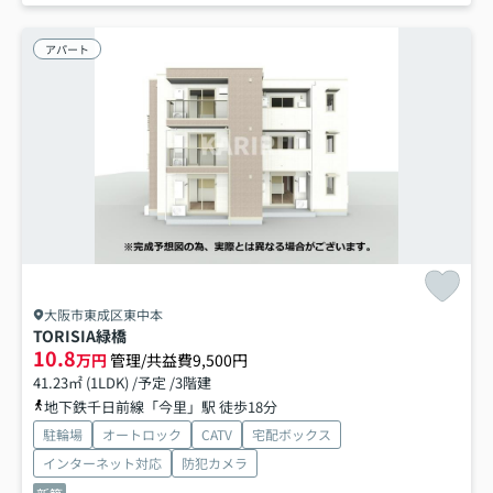
アパート
大阪市東成区東中本
TORISIA緑橋
10.8
万円
管理/共益費9,500円
41.23㎡ (1LDK) /予定 /3階建
地下鉄千日前線「今里」駅 徒歩18分
駐輪場
オートロック
CATV
宅配ボックス
インターネット対応
防犯カメラ