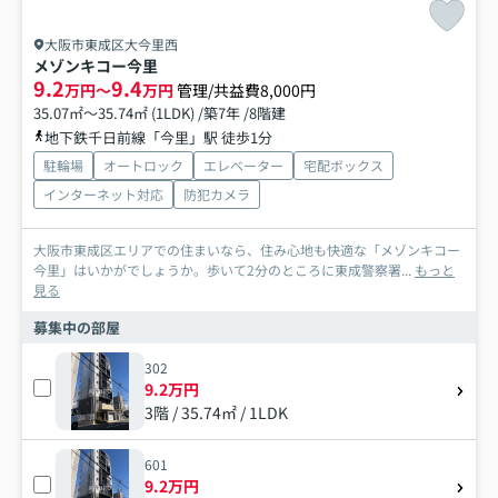
大阪市東成区大今里西
メゾンキコー今里
9.2
9.4
万円～
万円
管理/共益費8,000円
35.07㎡～35.74㎡ (1LDK) /築7年 /8階建
地下鉄千日前線「今里」駅 徒歩1分
駐輪場
オートロック
エレベーター
宅配ボックス
インターネット対応
防犯カメラ
大阪市東成区エリアでの住まいなら、住み心地も快適な「メゾンキコー
今里」はいかがでしょうか。歩いて2分のところに東成警察署...
もっと
見る
募集中の部屋
302
9.2万円
3階 / 35.74㎡ / 1LDK
601
9.2万円