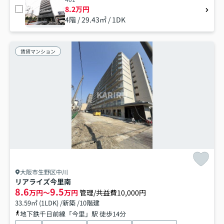
8.2万円
4階 / 29.43㎡ / 1DK
賃貸マンション
大阪市生野区中川
リアライズ今里南
8.6
9.5
万円～
万円
管理/共益費10,000円
33.59㎡ (1LDK) /新築 /10階建
地下鉄千日前線「今里」駅 徒歩14分