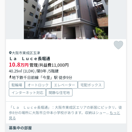
大阪市東成区玉津
Ｌａ Ｌｕｃｅ長堀通
10.8
万円
管理/共益費11,000円
40.29㎡ (1LDK) /築9年 /5階建
地下鉄千日前線「今里」駅 徒歩9分
駐輪場
オートロック
エレベーター
宅配ボックス
インターネット対応
閑静な住宅地
「Ｌａ Ｌｕｃｅ長堀通」：大阪市東成区エリアの新居にピッタリ。徒
歩8分の場所に大阪市立中本小学校があります。収納はシュー...
もっと
見る
募集中の部屋