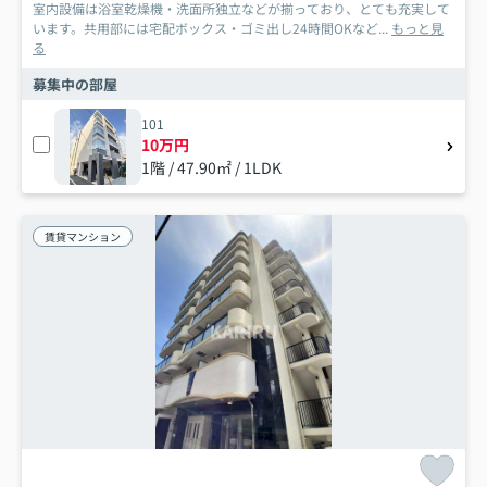
室内設備は浴室乾燥機・洗面所独立などが揃っており、とても充実して
います。共用部には宅配ボックス・ゴミ出し24時間OKなど...
もっと見
る
募集中の部屋
101
10万円
1階 / 47.90㎡ / 1LDK
賃貸マンション