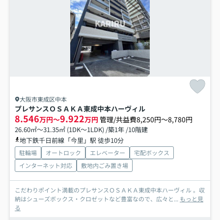
大阪市東成区中本
プレサンスＯＳＡＫＡ東成中本ハーヴィル
8.546
9.922
万円～
万円
管理/共益費8,250円～8,780円
26.60㎡～31.35㎡ (1DK～1LDK) /築1年 /10階建
地下鉄千日前線「今里」駅 徒歩10分
駐輪場
オートロック
エレベーター
宅配ボックス
インターネット対応
敷地内ごみ置き場
こだわりポイント満載のプレサンスＯＳＡＫＡ東成中本ハーヴィル 。収
納はシューズボックス・クロゼットなど豊富なので、広々と...
もっと見
る