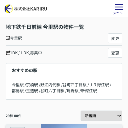
地下鉄千日前線 今里駅の物件一覧
今里駅
変更
1DK,1LDK,募集中
変更
おすすめの駅
今里駅
/
京橋駅
/
野江内代駅
/
谷町四丁目駅
/
ＪＲ野江駅
/
都島駅
/
玉造駅
/
谷町六丁目駅
/
鴫野駅
/
新深江駅
29
棟
80
件