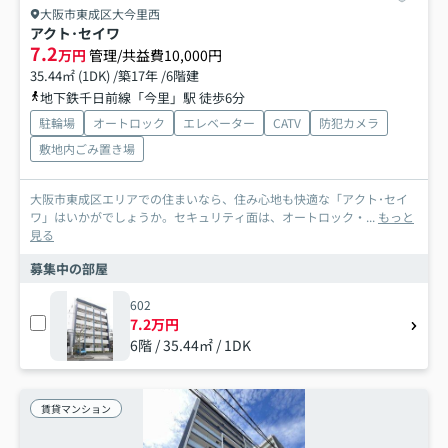
大阪市東成区大今里西
アクト･セイワ
7.2
万円
管理/共益費10,000円
35.44㎡ (1DK) /築17年 /6階建
地下鉄千日前線「今里」駅 徒歩6分
駐輪場
オートロック
エレベーター
CATV
防犯カメラ
敷地内ごみ置き場
大阪市東成区エリアでの住まいなら、住み心地も快適な「アクト･セイ
ワ」はいかがでしょうか。セキュリティ面は、オートロック・...
もっと
見る
募集中の部屋
602
7.2万円
6階 / 35.44㎡ / 1DK
賃貸マンション