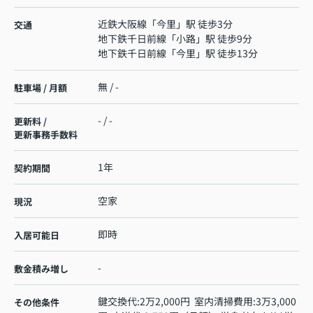
近鉄大阪線
「
今里
」駅 徒歩3分
交通
地下鉄千日前線
「
小路
」駅 徒歩9分
地下鉄千日前線
「
今里
」駅 徒歩13分
無 / -
駐車場 / 月額
- / -
更新料 /
更新事務手数料
1年
契約期間
空家
現況
即時
入居可能日
-
敷金積み増し
鍵交換代:2万2,000円 室内清掃費用:3万3,000
その他条件