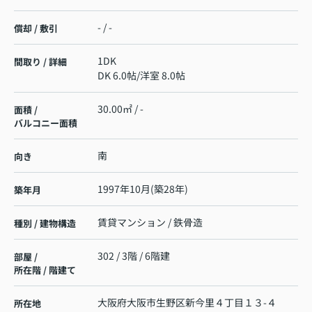
- / -
償却 / 敷引
1DK
間取り / 詳細
DK 6.0帖
/
洋室 8.0帖
30.00㎡ / -
面積 /
バルコニー面積
南
向き
1997年10月(築28年)
築年月
賃貸マンション / 鉄骨造
種別 / 建物構造
302 / 3階 / 6階建
部屋 /
所在階 / 階建て
大阪府
大阪市生野区
新今里
４丁目１３-４
所在地