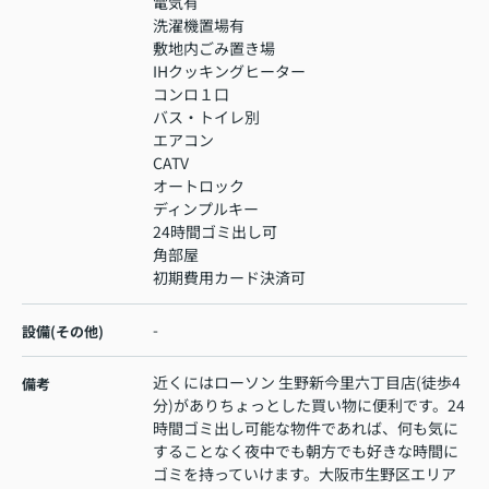
電気有
洗濯機置場有
敷地内ごみ置き場
IHクッキングヒーター
コンロ１口
バス・トイレ別
エアコン
CATV
オートロック
ディンプルキー
24時間ゴミ出し可
角部屋
初期費用カード決済可
-
設備(その他)
近くにはローソン 生野新今里六丁目店(徒歩4
備考
分)がありちょっとした買い物に便利です。24
時間ゴミ出し可能な物件であれば、何も気に
することなく夜中でも朝方でも好きな時間に
ゴミを持っていけます。大阪市生野区エリア