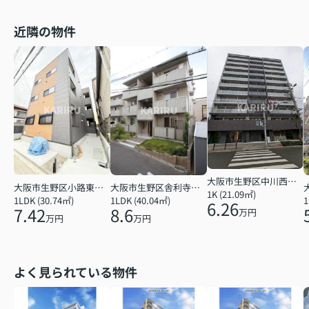
近隣の物件
大阪市生野区中川西１丁目
大阪市生野区小路東５丁目
大阪市生野区舎利寺３丁目
1K (21.09㎡)
1LDK (30.74㎡)
1LDK (40.04㎡)
1
6.26
7.42
8.6
万円
万円
万円
よく見られている物件