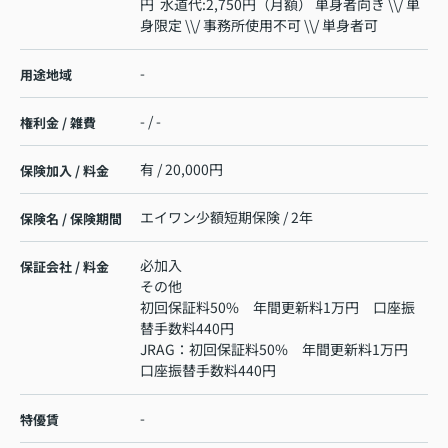
円 水道代:2,750円（月額） 単身者向き \\/ 単
身限定 \\/ 事務所使用不可 \\/ 単身者可
-
用途地域
- / -
権利金 / 雑費
有 / 20,000円
保険加入 / 料金
エイワン少額短期保険 / 2年
保険名 / 保険期間
必加入
保証会社 / 料金
その他
初回保証料50% 年間更新料1万円 口座振
替手数料440円
JRAG：初回保証料50% 年間更新料1万円
口座振替手数料440円
-
特優賃