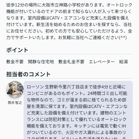
徒歩12分の場所に大阪市立神路小学校があります。オートロック
機能が付いているのでドアの前まで知らない人が入って来づらく
なります。室内設備はCATV・エアコンなど充実した設備を備え
付けています。新生活を始めるためのお住まいを探すなら、当社
にお任せください。初めての方でも安心していただけるよう、全
力でサポートいたします。お気軽に当社へご連絡ください(^^)
ポイント
敷金不要
閑静な住宅地
敷金礼金不要
エレベーター
給湯
担当者のコメント
ローソン 生野新今里六丁目店まで徒歩4分と近場に
コンビニがあるのもポイント。24時間ゴミ出し可能
な物件なので、ゴミが溜まる前に捨てられるため部
筒井 智之
屋を清潔に保てます。室内設備はCATV・エアコンな
ど充実した設備を備え付けています。建物のエント
ランスには防犯対策として優れているオートロック
機能を備えております。キッチンには電気で動くIH
がついているので、火災やガス漏れによる事故のリ
スクが減ります。どういった生活を送りたいか。そ