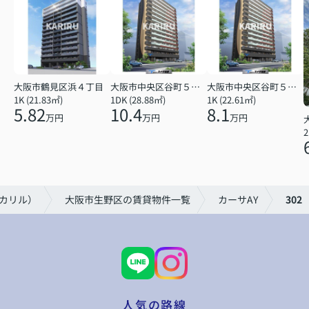
大阪市鶴見区浜４丁目
大阪市中央区谷町５丁目
大阪市中央区谷町５丁目
1K (21.83㎡)
1DK (28.88㎡)
1K (22.61㎡)
5.82
10.4
8.1
万円
万円
万円
2
（カリル）
大阪市生野区の賃貸物件一覧
カーサAY
302
人気の路線