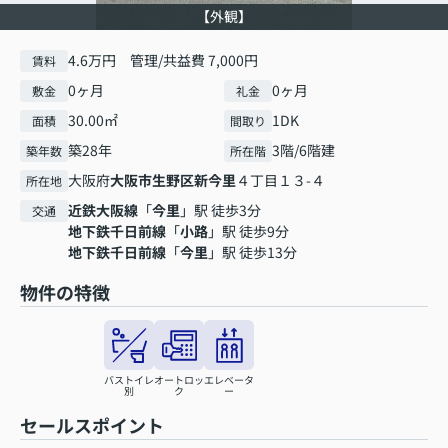
【外観】
4.6万円 管理/共益費 7,000円
賃料
0ヶ月
0ヶ月
敷金
礼金
30.00㎡
1DK
面積
間取り
築28年
3階/6階建
築年数
所在階
大阪府
大阪市生野区
新今里
４丁目１３-４
所在地
近鉄大阪線
「
今里
」駅 徒歩3分
交通
地下鉄千日前線
「
小路
」駅 徒歩9分
地下鉄千日前線
「
今里
」駅 徒歩13分
物件の特徴
バストイレ
オートロッ
エレベータ
別
ク
ー
セールスポイント