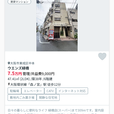
賃貸マンション
大阪市東成区中本
ウエンズ緑橋
7.5
万円
管理/共益費9,000円
47.41㎡ (2LDK) /築38年 /6階建
大阪環状線「森ノ宮」駅 徒歩12分
駐輪場
エレベーター
CATV
インターネット対応
敷地内ごみ置き場
閑静な住宅地
日々の暮らしに便利なライフ 緑橋店(スーパー)まで309mです。室内設