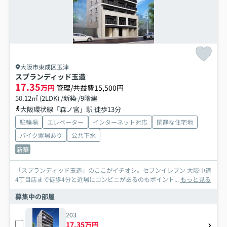
大阪市東成区玉津
スプランディッド玉造
17.35
万円
管理/共益費15,500円
50.12㎡ (2LDK) /新築 /9階建
大阪環状線「森ノ宮」駅 徒歩13分
駐輪場
エレベーター
インターネット対応
閑静な住宅地
バイク置場あり
公共下水
新築
「スプランディッド玉造」のここがイチオシ。セブンイレブン 大阪中道
4丁目店まで徒歩4分と近場にコンビニがあるのもポイント...
もっと見る
募集中の部屋
203
17.35万円