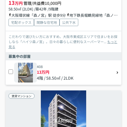
13
万円
管理/共益費10,000円
58.50㎡ (2LDK) /築42年 /9階建
大阪環状線「森ノ宮」駅 徒歩9分
地下鉄長堀鶴見緑地「森ノ宮」駅 徒歩9分
宅配ボックス
閑静な住宅地
公共下水
こだわりで選びたい方におすすめ。大阪市東成区エリアで住まいをお探
しなら「ハイツ森ノ宮」。日々の暮らしに便利なスーパーマー...
もっと
見る
募集中の部屋
408
13万円
4階 / 58.50㎡ / 2LDK
賃貸マンション