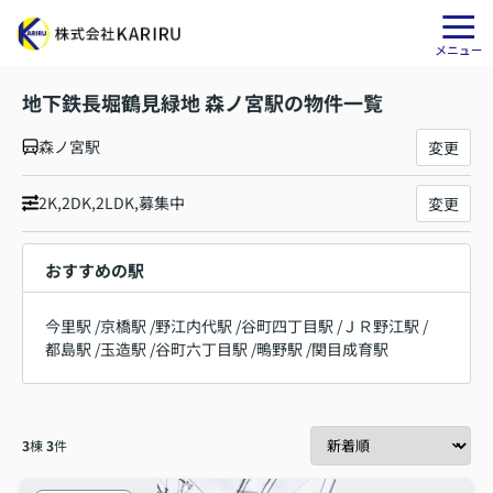
地下鉄長堀鶴見緑地 森ノ宮駅の物件一覧
森ノ宮駅
変更
2K,2DK,2LDK,募集中
変更
おすすめの駅
今里駅
/
京橋駅
/
野江内代駅
/
谷町四丁目駅
/
ＪＲ野江駅
/
都島駅
/
玉造駅
/
谷町六丁目駅
/
鴫野駅
/
関目成育駅
3
棟
3
件