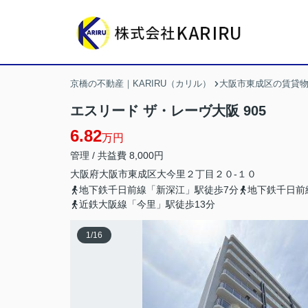
京橋の不動産｜KARIRU（カリル）
大阪市東成区の賃貸
エスリード ザ・レーヴ大阪 905
6.82
万円
管理 / 共益費 8,000円
大阪府
大阪市東成区
大今里
２丁目２０-１０
地下鉄千日前線「新深江」駅徒歩7分
地下鉄千日前
近鉄大阪線「今里」駅徒歩13分
1
/
16