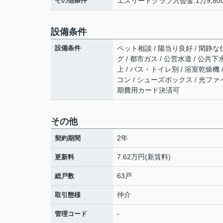
その他条件
エスリードクラブ入会金:1万9,800
設備条件
設備条件
ペット相談 / 陽当り良好 / 閑静な
グ / 都市ガス / 公営水道 / 公共
上 / バス・トイレ別 / 浴室乾燥機 /
コン / シューズボックス / 光ファ
期費用カード決済可
その他
2年
契約期間
7.62万円(新賃料)
更新料
63戸
総戸数
仲介
取引態様
-
管理コード