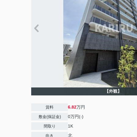
【外観】
6.82
万円
賃料
0万円(-)
敷金(保証金)
1K
間取り
北
向き