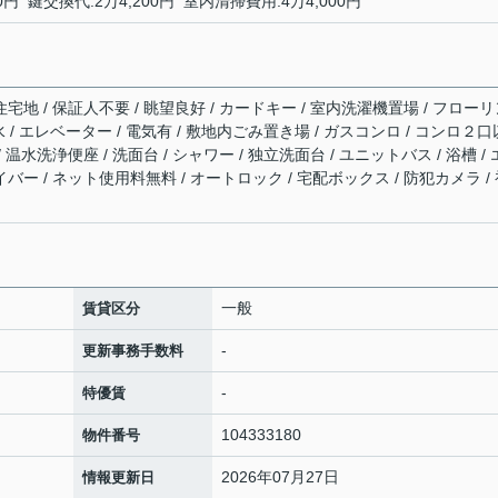
円 鍵交換代:2万4,200円 室内清掃費用:4万4,000円
住宅地 / 保証人不要 / 眺望良好 / カードキー / 室内洗濯機置場 / フロー
下水 / エレベーター / 電気有 / 敷地内ごみ置き場 / ガスコンロ / コンロ２口
 温水洗浄便座 / 洗面台 / シャワー / 独立洗面台 / ユニットバス / 浴槽 /
イバー / ネット使用料無料 / オートロック / 宅配ボックス / 防犯カメラ /
一般
賃貸区分
-
更新事務手数料
-
特優賃
104333180
物件番号
2026年07月27日
情報更新日