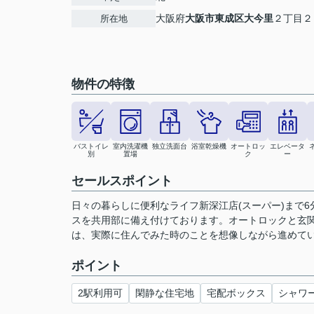
大阪府
大阪市東成区
大今里
２丁目２
所在地
物件の特徴
バストイレ
室内洗濯機
独立洗面台
浴室乾燥機
オートロッ
エレベータ
別
置場
ク
ー
セールスポイント
日々の暮らしに便利なライフ新深江店(スーパー)まで
スを共用部に備え付けております。オートロックと玄
は、実際に住んでみた時のことを想像しながら進めてい
ポイント
2駅利用可
閑静な住宅地
宅配ボックス
シャワ