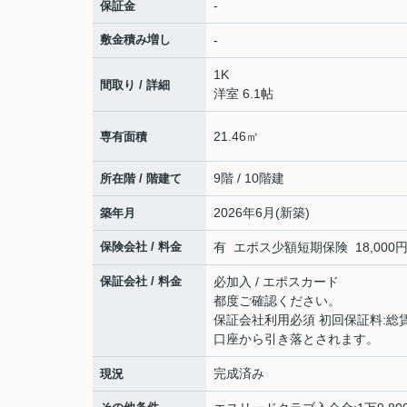
-
保証金
敷金積み増し
-
1K
間取り / 詳細
洋室 6.1帖
21.46㎡
専有面積
9階 / 10階建
所在階 / 階建て
2026年6月(新築)
築年月
保険会社 / 料金
有 エポス少額短期保険 18,000円 
保証会社 / 料金
必加入 / エポスカード
都度ご確認ください。
保証会社利用必須 初回保証料:総
口座から引き落とされます。
完成済み
現況