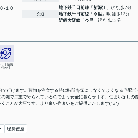
地下鉄千日前線
「
新深江
」駅 徒歩7分
０-１０
地下鉄千日前線
「
今里
」駅 徒歩12分
交通
近鉄大阪線
「
今里
」駅 徒歩13分
ネット使用
料無料
6分で行けます。荷物を注文する時に時間を気にしなくてよくなる宅配ボ
関の鍵で二重で守られているのでより安全に暮らせます。住まい探しの
くことが大事です。より良い住まいをご提供いたします(^o^)
ー
暖房便座