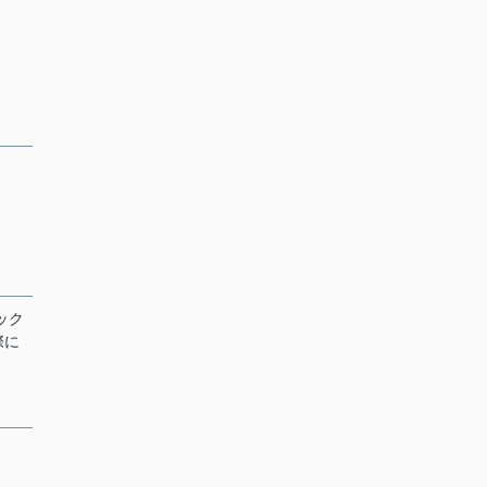
ック
際に