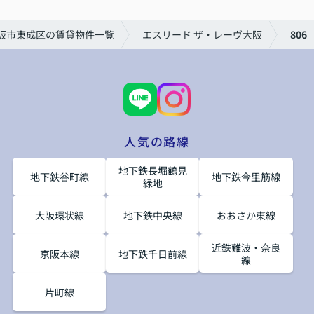
阪市東成区の賃貸物件一覧
エスリード ザ・レーヴ大阪
806
人気の路線
地下鉄長堀鶴見
地下鉄谷町線
地下鉄今里筋線
緑地
大阪環状線
地下鉄中央線
おおさか東線
近鉄難波・奈良
京阪本線
地下鉄千日前線
線
片町線