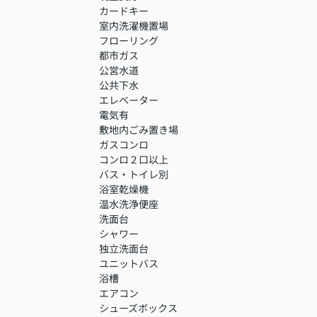
カードキー
室内洗濯機置場
フローリング
都市ガス
公営水道
公共下水
エレベーター
電気有
敷地内ごみ置き場
ガスコンロ
コンロ２口以上
バス・トイレ別
浴室乾燥機
温水洗浄便座
洗面台
シャワー
独立洗面台
ユニットバス
浴槽
エアコン
シューズボックス