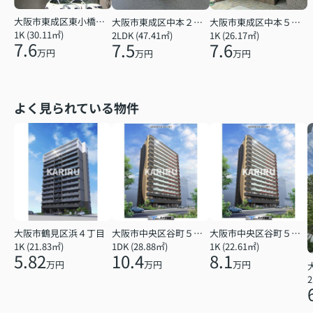
大阪市東成区東小橋１丁目
大阪市東成区中本２丁目
大阪市東成区中本５丁目
1K (30.11㎡)
2LDK (47.41㎡)
1K (26.17㎡)
7.6
7.5
7.6
万円
万円
万円
よく見られている物件
大阪市鶴見区浜４丁目
大阪市中央区谷町５丁目
大阪市中央区谷町５丁目
1K (21.83㎡)
1DK (28.88㎡)
1K (22.61㎡)
5.82
10.4
8.1
万円
万円
万円
2