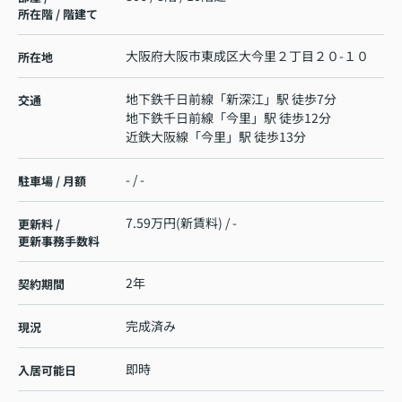
所在階 / 階建て
大阪府
大阪市東成区
大今里
２丁目２０-１０
所在地
地下鉄千日前線
「
新深江
」駅 徒歩7分
交通
地下鉄千日前線
「
今里
」駅 徒歩12分
近鉄大阪線
「
今里
」駅 徒歩13分
- / -
駐車場 / 月額
7.59万円(新賃料) / -
更新料 /
更新事務手数料
2年
契約期間
完成済み
現況
即時
入居可能日