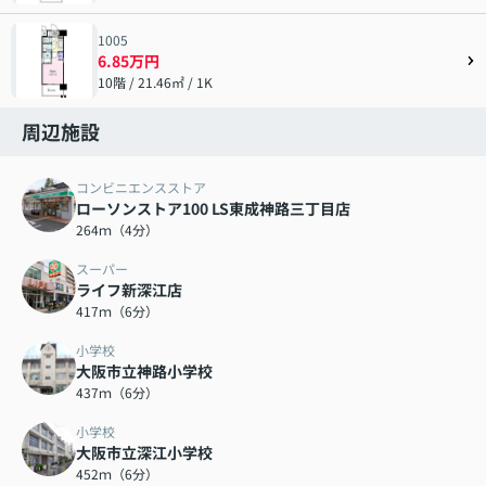
1005
6.85万円
10階 / 21.46㎡ / 1K
周辺施設
コンビニエンスストア
ローソンストア100 LS東成神路三丁目店
264ｍ（4分）
スーパー
ライフ新深江店
417ｍ（6分）
小学校
大阪市立神路小学校
437ｍ（6分）
小学校
大阪市立深江小学校
452ｍ（6分）