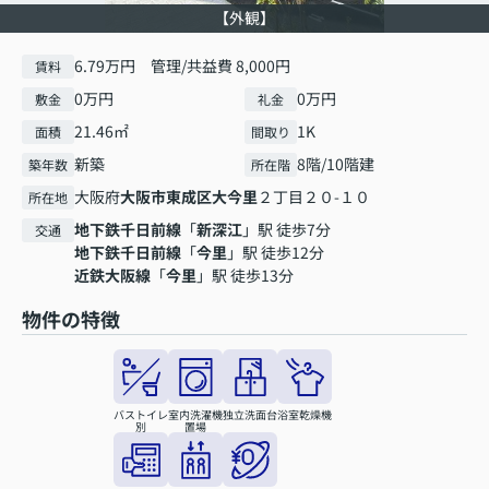
【外観】
6.79万円 管理/共益費 8,000円
賃料
0万円
0万円
敷金
礼金
21.46㎡
1K
面積
間取り
新築
8階/10階建
築年数
所在階
大阪府
大阪市東成区
大今里
２丁目２０-１０
所在地
地下鉄千日前線
「
新深江
」駅 徒歩7分
交通
地下鉄千日前線
「
今里
」駅 徒歩12分
近鉄大阪線
「
今里
」駅 徒歩13分
物件の特徴
バストイレ
室内洗濯機
独立洗面台
浴室乾燥機
別
置場