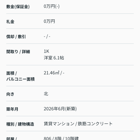
0万円(-)
敷金(保証金)
0万円
礼金
- / -
償却 / 敷引
1K
間取り / 詳細
洋室 6.1帖
21.46㎡ / -
面積 /
バルコニー面積
北
向き
2026年6月(新築)
築年月
賃貸マンション / 鉄筋コンクリート
種別 / 建物構造
806 / 8階 / 10階建
部屋 /