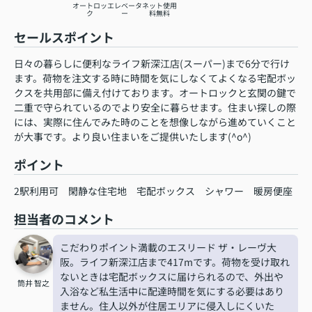
オートロッ
エレベータ
ネット使用
ク
ー
料無料
セールスポイント
日々の暮らしに便利なライフ新深江店(スーパー)まで6分で行け
ます。荷物を注文する時に時間を気にしなくてよくなる宅配ボッ
クスを共用部に備え付けております。オートロックと玄関の鍵で
二重で守られているのでより安全に暮らせます。住まい探しの際
には、実際に住んでみた時のことを想像しながら進めていくこと
が大事です。より良い住まいをご提供いたします(^o^)
ポイント
2駅利用可
閑静な住宅地
宅配ボックス
シャワー
暖房便座
担当者のコメント
こだわりポイント満載のエスリード ザ・レーヴ大
阪。ライフ新深江店まで417mです。荷物を受け取れ
ないときは宅配ボックスに届けられるので、外出や
筒井 智之
入浴など私生活中に配達時間を気にする必要はあり
ません。住人以外が住居エリアに侵入しにくいた