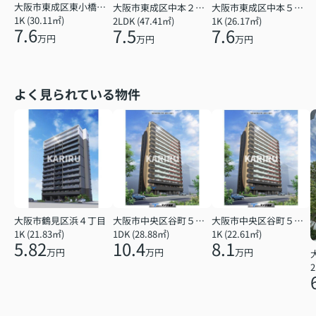
大阪市東成区東小橋１丁目
大阪市東成区中本２丁目
大阪市東成区中本５丁目
1K (30.11㎡)
2LDK (47.41㎡)
1K (26.17㎡)
7.6
7.5
7.6
万円
万円
万円
よく見られている物件
大阪市鶴見区浜４丁目
大阪市中央区谷町５丁目
大阪市中央区谷町５丁目
1K (21.83㎡)
1DK (28.88㎡)
1K (22.61㎡)
5.82
10.4
8.1
万円
万円
万円
2