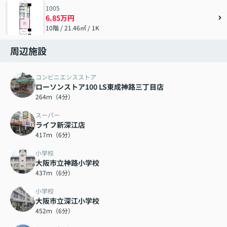
1005
6.85万円
10階 / 21.46㎡ / 1K
周辺施設
コンビニエンスストア
ローソンストア100 LS東成神路三丁目店
264ｍ（4分）
スーパー
ライフ新深江店
417ｍ（6分）
小学校
大阪市立神路小学校
437ｍ（6分）
小学校
大阪市立深江小学校
452ｍ（6分）