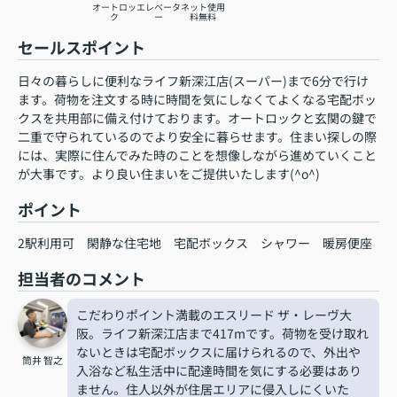
オートロッ
エレベータ
ネット使用
ク
ー
料無料
セールスポイント
日々の暮らしに便利なライフ新深江店(スーパー)まで6分で行け
ます。荷物を注文する時に時間を気にしなくてよくなる宅配ボッ
クスを共用部に備え付けております。オートロックと玄関の鍵で
二重で守られているのでより安全に暮らせます。住まい探しの際
には、実際に住んでみた時のことを想像しながら進めていくこと
が大事です。より良い住まいをご提供いたします(^o^)
ポイント
2駅利用可
閑静な住宅地
宅配ボックス
シャワー
暖房便座
担当者のコメント
こだわりポイント満載のエスリード ザ・レーヴ大
阪。ライフ新深江店まで417mです。荷物を受け取れ
ないときは宅配ボックスに届けられるので、外出や
筒井 智之
入浴など私生活中に配達時間を気にする必要はあり
ません。住人以外が住居エリアに侵入しにくいた