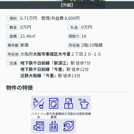
【外観】
6.71万円 管理/共益費 8,000円
賃料
0万円
0万円
敷金
礼金
21.46㎡
1K
面積
間取り
新築
2階/10階建
築年数
所在階
大阪府
大阪市東成区
大今里
２丁目２０-１０
所在地
地下鉄千日前線
「
新深江
」駅 徒歩7分
交通
地下鉄千日前線
「
今里
」駅 徒歩12分
近鉄大阪線
「
今里
」駅 徒歩13分
物件の特徴
バストイレ
室内洗濯機
独立洗面台
浴室乾燥機
別
置場