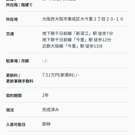
所在階 / 階建て
大阪府
大阪市東成区
大今里
２丁目２０-１０
所在地
地下鉄千日前線
「
新深江
」駅 徒歩7分
交通
地下鉄千日前線
「
今里
」駅 徒歩12分
近鉄大阪線
「
今里
」駅 徒歩13分
- / -
駐車場 / 月額
7.51万円(新賃料) / -
更新料 /
更新事務手数料
2年
契約期間
完成済み
現況
即時
入居可能日