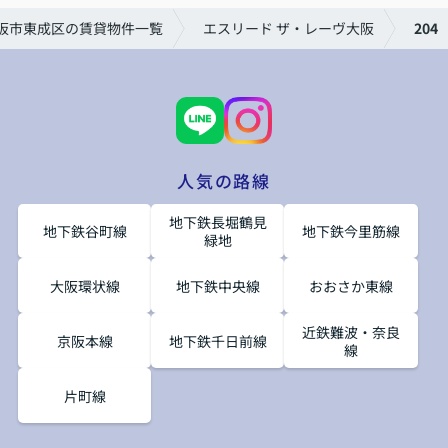
阪市東成区の賃貸物件一覧
エスリード ザ・レーヴ大阪
204
人気の路線
地下鉄長堀鶴見
地下鉄谷町線
地下鉄今里筋線
緑地
大阪環状線
地下鉄中央線
おおさか東線
近鉄難波・奈良
京阪本線
地下鉄千日前線
線
片町線