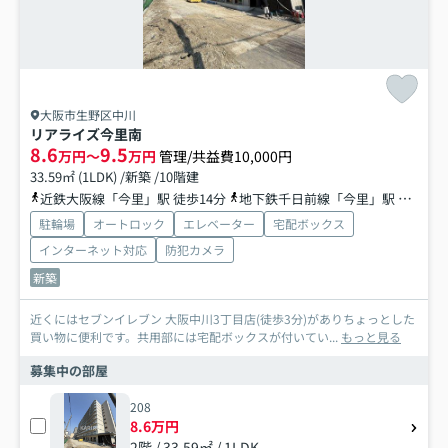
大阪市生野区中川
リアライズ今里南
8.6
9.5
万円～
万円
管理/共益費10,000円
33.59㎡ (1LDK) /新築 /10階建
近鉄大阪線「今里」駅 徒歩14分
地下鉄千日前線「今里」駅 徒歩14分
駐輪場
オートロック
エレベーター
宅配ボックス
インターネット対応
防犯カメラ
新築
近くにはセブンイレブン 大阪中川3丁目店(徒歩3分)がありちょっとした
買い物に便利です。共用部には宅配ボックスが付いてい...
もっと見る
募集中の部屋
208
8.6万円
2階 / 33.59㎡ / 1LDK