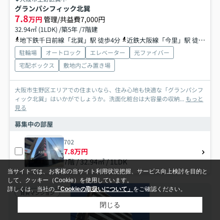
グランパシフィック北巽
7.8
万円
管理/共益費7,000円
32.94㎡ (1LDK) /築5年 /7階建
地下鉄千日前線「北巽」駅 徒歩4分
近鉄大阪線「今里」駅 徒歩19分
駐輪場
オートロック
エレベーター
光ファイバー
宅配ボックス
敷地内ごみ置き場
大阪市生野区エリアでの住まいなら、住み心地も快適な「グランパシフ
ィック北巽」はいかがでしょうか。洗面化粧台は大容量の収納...
もっと
見る
募集中の部屋
702
7.8万円
7階 / 32.94㎡ / 1LDK
当サイトでは、お客様の当サイト利用状況把握、サービス向上検討を目的と
して、クッキー（Cookie）を使用しています。
詳しくは、当社の
「Cookieの取扱いについて」
をご確認ください。
賃貸マンション
閉じる