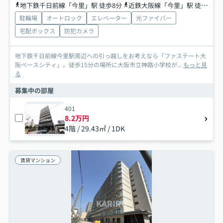
地下鉄千日前線「今里」駅 徒歩8分
近鉄大阪線「今里」駅 徒歩7分
駐輪場
オートロック
エレベーター
光ファイバー
宅配ボックス
防犯カメラ
地下鉄千日前線今里駅周辺への引っ越しをお考えなら「ファステート大
阪ベースシティ」。徒歩15分の場所に大阪市立神路小学校が...
もっと見
る
募集中の部屋
401
8.2万円
4階 / 29.43㎡ / 1DK
賃貸マンション