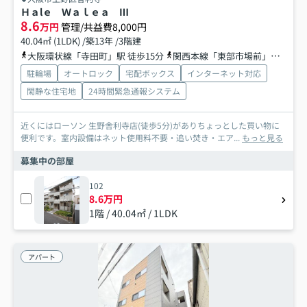
Ｈａlｅ Ｗａｌｅａ Ⅲ
8.6
万円
管理/共益費8,000円
40.04㎡ (1LDK) /築13年 /3階建
大阪環状線「寺田町」駅 徒歩15分
関西本線「東部市場前」駅 徒歩16分
駐輪場
オートロック
宅配ボックス
インターネット対応
閑静な住宅地
24時間緊急通報システム
近くにはローソン 生野舎利寺店(徒歩5分)がありちょっとした買い物に
便利です。室内設備はネット使用料不要・追い焚き・エア...
もっと見る
募集中の部屋
102
8.6万円
1階 / 40.04㎡ / 1LDK
アパート