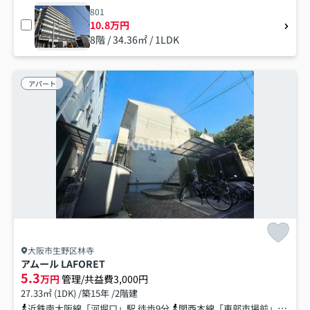
801
10.8万円
8階 / 34.36㎡ / 1LDK
アパート
大阪市生野区林寺
アムール LAFORET
5.3
万円
管理/共益費3,000円
27.33㎡ (1DK) /築15年 /2階建
近鉄南大阪線「河堀口」駅 徒歩9分
関西本線「東部市場前」駅 徒歩10分