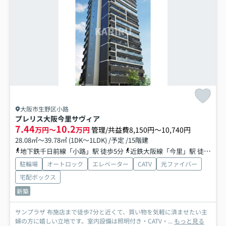
大阪市生野区小路
プレリス大阪今里サヴィア
7.44
10.2
万円～
万円
管理/共益費8,150円～10,740円
28.08㎡～39.78㎡ (1DK～1LDK) /予定 /15階建
地下鉄千日前線「小路」駅 徒歩5分
近鉄大阪線「今里」駅 徒歩8分
駐輪場
オートロック
エレベーター
CATV
光ファイバー
宅配ボックス
新築
サンプラザ 布施店まで徒歩7分と近くて、買い物を気軽に済ませたい主
婦の方に嬉しい立地です。室内設備は照明付き・CATV・...
もっと見る