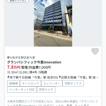
賃貸マンション
大阪市生野区新今里
グランパシフィック今里innovation
7.8
万円
管理/共益費7,000円
31.50㎡ (1LDK) /築4年 /9階建
地下鉄千日前線「今里」駅 徒歩9分
近鉄大阪線「今里」駅 徒歩9分
駐輪場
オートロック
エレベーター
宅配ボックス
インターネット対応
防犯カメラ
大阪市生野区エリアでの住まいなら、住み心地も快適な「グランパシフ
ィック今里innovation」はいかがでしょうか。最寄...
もっと見る