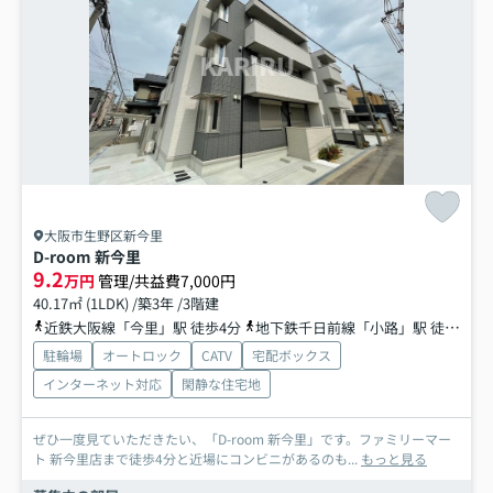
大阪市生野区新今里
D-room 新今里
9.2
万円
管理/共益費7,000円
40.17㎡ (1LDK) /築3年 /3階建
近鉄大阪線「今里」駅 徒歩4分
地下鉄千日前線「小路」駅 徒歩6分
駐輪場
オートロック
CATV
宅配ボックス
インターネット対応
閑静な住宅地
ぜひ一度見ていただきたい、「D-room 新今里」です。ファミリーマー
ト 新今里店まで徒歩4分と近場にコンビニがあるのも...
もっと見る