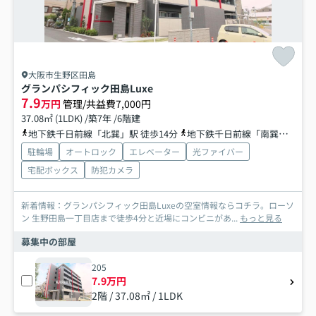
大阪市生野区田島
グランパシフィック田島Luxe
7.9
万円
管理/共益費7,000円
37.08㎡ (1LDK) /築7年 /6階建
地下鉄千日前線「北巽」駅 徒歩14分
地下鉄千日前線「南巽」駅 徒歩24分
駐輪場
オートロック
エレベーター
光ファイバー
宅配ボックス
防犯カメラ
新着情報：グランパシフィック田島Luxeの空室情報ならコチラ。ローソ
ン 生野田島一丁目店まで徒歩4分と近場にコンビニがあ...
もっと見る
募集中の部屋
205
7.9万円
2階 / 37.08㎡ / 1LDK