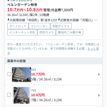
ベルンガーデン林寺
10.7
10.8
万円～
万円
管理/共益費7,000円
34.36㎡ (1LDK) /築2年 /10階建
大阪環状線「寺田町」駅 徒歩12分
近鉄南大阪線「河堀口」駅 徒歩17分
オートロック
エレベーター
宅配ボックス
インターネット対応
防犯カメラ
敷地内ごみ置き場
ぜひ一度見ていただきたい、「ベルンガーデン林寺 」です。共用部には
宅配ボックスが付いているため、家で何時間も待機する必要...
もっと見
る
募集中の部屋
503
10.7万円
5階 / 34.36㎡ / 1LDK
702
10.8万円
7階 / 34.36㎡ / 1LDK