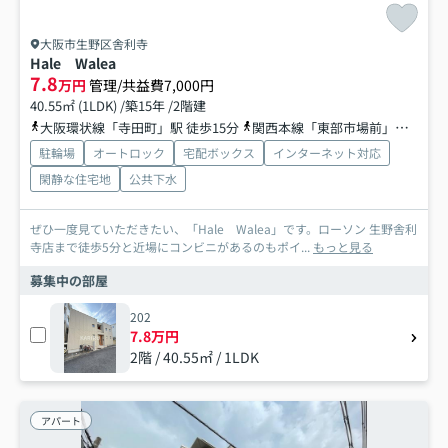
大阪市生野区舎利寺
Hale Walea
7.8
万円
管理/共益費7,000円
40.55㎡ (1LDK) /築15年 /2階建
大阪環状線「寺田町」駅 徒歩15分
関西本線「東部市場前」駅 徒歩16分
駐輪場
オートロック
宅配ボックス
インターネット対応
閑静な住宅地
公共下水
ぜひ一度見ていただきたい、「Hale Walea」です。ローソン 生野舎利
寺店まで徒歩5分と近場にコンビニがあるのもポイ...
もっと見る
募集中の部屋
202
7.8万円
2階 / 40.55㎡ / 1LDK
アパート