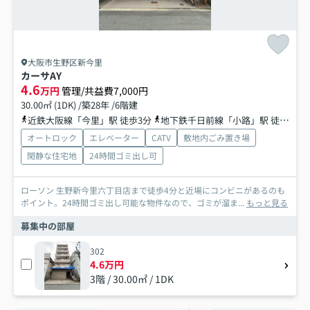
大阪市生野区新今里
カーサAY
4.6
万円
管理/共益費7,000円
30.00㎡ (1DK) /築28年 /6階建
近鉄大阪線「今里」駅 徒歩3分
地下鉄千日前線「小路」駅 徒歩9分
オートロック
エレベーター
CATV
敷地内ごみ置き場
閑静な住宅地
24時間ゴミ出し可
ローソン 生野新今里六丁目店まで徒歩4分と近場にコンビニがあるのも
ポイント。24時間ゴミ出し可能な物件なので、ゴミが溜ま...
もっと見る
募集中の部屋
302
4.6万円
3階 / 30.00㎡ / 1DK