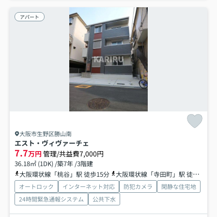
アパート
大阪市生野区勝山南
エスト・ヴィヴァーチェ
7.7
万円
管理/共益費7,000円
36.18㎡ (1DK) /築7年 /3階建
大阪環状線「桃谷」駅 徒歩15分
大阪環状線「寺田町」駅 徒歩20分
オートロック
インターネット対応
防犯カメラ
閑静な住宅地
24時間緊急通報システム
公共下水