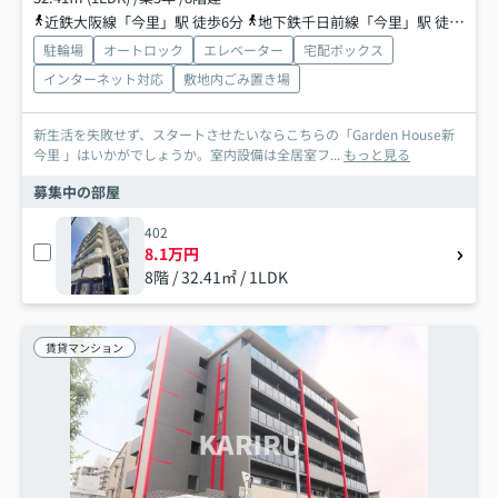
近鉄大阪線「今里」駅 徒歩6分
地下鉄千日前線「今里」駅 徒歩8分
駐輪場
オートロック
エレベーター
宅配ボックス
インターネット対応
敷地内ごみ置き場
新生活を失敗せず、スタートさせたいならこちらの「Garden House新
今里 」はいかがでしょうか。室内設備は全居室フ...
もっと見る
募集中の部屋
402
8.1万円
8階 / 32.41㎡ / 1LDK
賃貸マンション