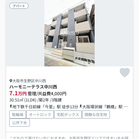
アパート
大阪市生野区中川西
ハーモニーテラス中川西
7.1
万円
管理/共益費4,000円
30.51㎡ (1LDK) /築2年 /3階建
地下鉄千日前線「今里」駅 徒歩13分
大阪環状線「鶴橋」駅 徒歩13分
駐輪場
オートロック
宅配ボックス
閑静な住宅地
公共下水
こだわりで選びたい方におすすめ。大阪市生野区エリアで住まいをお探