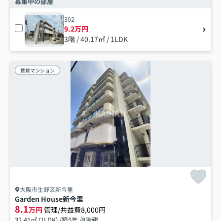
募集中の部屋
302
9.2万円
3階 / 40.17㎡ / 1LDK
賃貸マンション
大阪市生野区新今里
Garden House新今里
8.1
万円
管理/共益費8,000円
32.41㎡ (1LDK) /築5年 /8階建