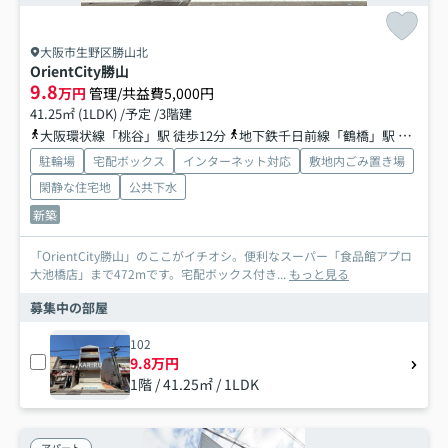
大阪市生野区勝山北
OrientCity勝山
9.8
万円
管理/共益費5,000円
41.25㎡ (1LDK) /予定 /3階建
大阪環状線「桃谷」駅 徒歩12分
地下鉄千日前線「鶴橋」駅 徒歩18分
駐輪場
宅配ボックス
インターネット対応
敷地内ごみ置き場
閑静な住宅地
公共下水
新築
「OrientCity勝山」のここがイチオシ。便利なスーパー「食品館アプロ
大池橋店」まで472mです。宅配ボックス付き...
もっと見る
募集中の部屋
102
9.8万円
1階 / 41.25㎡ / 1LDK
アパート