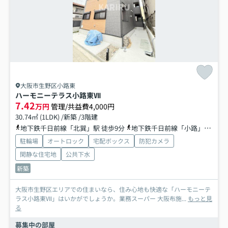
大阪市生野区小路東
ハーモニーテラス小路東Ⅶ
7.42
万円
管理/共益費4,000円
30.74㎡ (1LDK) /新築 /3階建
地下鉄千日前線「北巽」駅 徒歩9分
地下鉄千日前線「小路」駅 徒歩10分
駐輪場
オートロック
宅配ボックス
防犯カメラ
閑静な住宅地
公共下水
新築
大阪市生野区エリアでの住まいなら、住み心地も快適な「ハーモニーテ
ラス小路東Ⅶ」はいかがでしょうか。業務スーパー 大阪布施...
もっと見
る
募集中の部屋