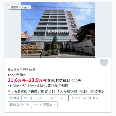
賃貸マンション
大阪市生野区鶴橋
casa felice
11.6
13.9
万円～
万円
管理/共益費15,000円
41.08㎡～50.72㎡ (1LDK) /築15年 /9階建
大阪環状線「鶴橋」駅 徒歩1分
大阪環状線「桃谷」駅 徒歩10分
近
駐輪場
オートロック
エレベーター
インターネット対応
閑静な住宅地
バイク置場あり