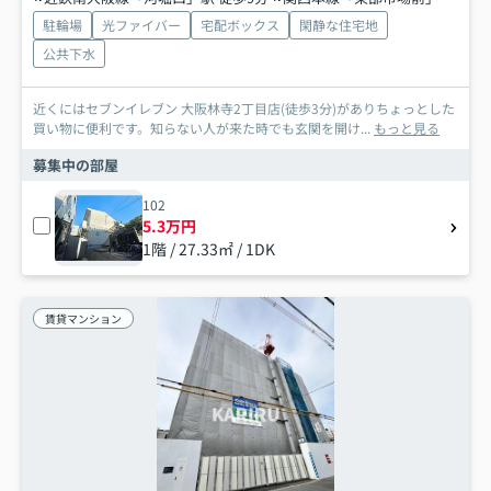
駐輪場
光ファイバー
宅配ボックス
閑静な住宅地
公共下水
近くにはセブンイレブン 大阪林寺2丁目店(徒歩3分)がありちょっとした
買い物に便利です。知らない人が来た時でも玄関を開け...
もっと見る
募集中の部屋
102
5.3万円
1階 / 27.33㎡ / 1DK
賃貸マンション