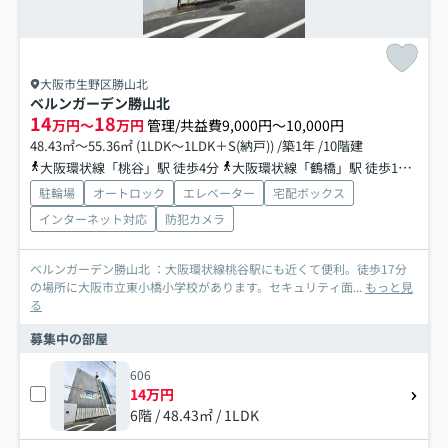
大阪市生野区勝山北
ベルンガーデン勝山北
14
18
万円～
万円
管理/共益費9,000円～10,000円
48.43㎡～55.36㎡ (1LDK～1LDK＋S(納戸)) /築1年 /10階建
大阪環状線「桃谷」駅 徒歩4分
大阪環状線「鶴橋」駅 徒歩13分
大
駐輪場
オートロック
エレベーター
宅配ボックス
インターネット対応
防犯カメラ
ベルンガーデン勝山北 ：大阪環状線桃谷駅にも近くて便利。徒歩17分
の場所に大阪市立東小橋小学校があります。セキュリティ面...
もっと見
る
募集中の部屋
606
14万円
6階 / 48.43㎡ / 1LDK