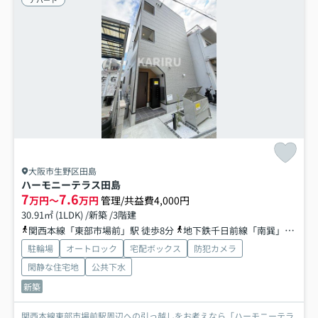
大阪市生野区田島
ハーモニーテラス田島
7
7.6
万円～
万円
管理/共益費4,000円
30.91㎡ (1LDK) /新築 /3階建
関西本線「東部市場前」駅 徒歩8分
地下鉄千日前線「南巽」駅 徒歩18分
駐輪場
オートロック
宅配ボックス
防犯カメラ
閑静な住宅地
公共下水
新築
関西本線東部市場前駅周辺への引っ越しをお考えなら「ハーモニーテラ