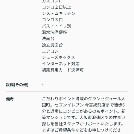
ガスコンロ
コンロ２口以上
システムキッチン
コンロ３口
バス・トイレ別
温水洗浄便座
洗面台
独立洗面台
エアコン
シューズボックス
インターネット対応
初期費用カード決済可
-
設備(その他)
こだわりポイント満載のグランセジュール大
備考
国町。セブンイレブン 今宮戎前店まで徒歩6
分と近場にコンビニがあるのもポイント。新
築マンションです。大阪市浪速区での住まい
探しを当社スタッフがサポートいたします。
まずはご希望条件などをお申しつけくださ