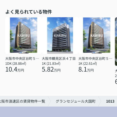
よく見られている物件
大阪市中央区谷町５丁目
大阪市鶴見区浜４丁目
大阪市中央区谷町５丁目
1DK (28.88㎡)
1K (21.83㎡)
1K (22.61㎡)
10.4
5.82
8.1
万円
万円
万円
2
大阪市浪速区の賃貸物件一覧
グランセジュール大国町
1013