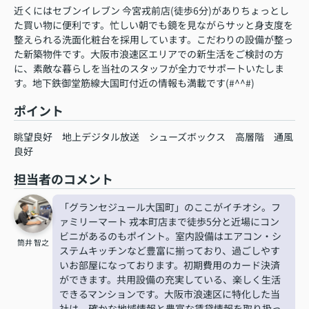
近くにはセブンイレブン 今宮戎前店(徒歩6分)がありちょっとし
た買い物に便利です。忙しい朝でも鏡を見ながらサッと身支度を
整えられる洗面化粧台を採用しています。こだわりの設備が整っ
た新築物件です。大阪市浪速区エリアでの新生活をご検討の方
に、素敵な暮らしを当社のスタッフが全力でサポートいたしま
す。地下鉄御堂筋線大国町付近の情報も満載です(#^^#)
ポイント
眺望良好
地上デジタル放送
シューズボックス
高層階
通風
良好
担当者のコメント
「グランセジュール大国町」のここがイチオシ。フ
ァミリーマート 戎本町店まで徒歩5分と近場にコン
ビニがあるのもポイント。室内設備はエアコン・シ
筒井 智之
ステムキッチンなど豊富に揃っており、過ごしやす
いお部屋になっております。初期費用のカード決済
ができます。共用設備の充実している、楽しく生活
できるマンションです。大阪市浪速区に特化した当
社は、確かな地域情報と豊富な賃貸情報を取り扱っ