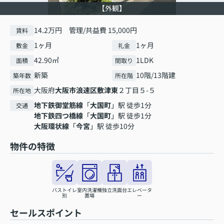
【外観】
14.2万円 管理/共益費 15,000円
賃料
1ヶ月
1ヶ月
敷金
礼金
42.90㎡
1LDK
面積
間取り
新築
10階/13階建
築年数
所在階
大阪府
大阪市浪速区
敷津東
２丁目５-５
所在地
地下鉄御堂筋線
「
大国町
」駅 徒歩1分
交通
地下鉄四つ橋線
「
大国町
」駅 徒歩1分
大阪環状線
「
今宮
」駅 徒歩10分
物件の特徴
バストイレ
室内洗濯機
独立洗面台
エレベータ
別
置場
ー
セールスポイント