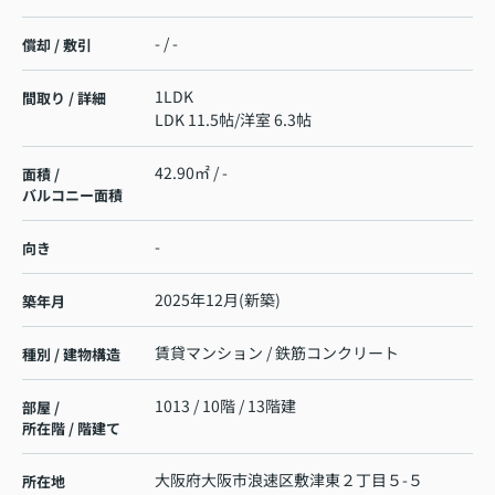
- / -
償却 / 敷引
1LDK
間取り / 詳細
LDK 11.5帖
/
洋室 6.3帖
42.90㎡ / -
面積 /
バルコニー面積
-
向き
2025年12月(新築)
築年月
賃貸マンション / 鉄筋コンクリート
種別 / 建物構造
1013 / 10階 / 13階建
部屋 /
所在階 / 階建て
大阪府
大阪市浪速区
敷津東
２丁目５-５
所在地