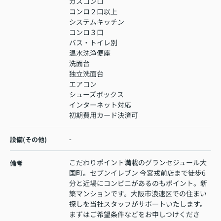
ガスコンロ
コンロ２口以上
システムキッチン
コンロ３口
バス・トイレ別
温水洗浄便座
洗面台
独立洗面台
エアコン
シューズボックス
インターネット対応
初期費用カード決済可
-
設備(その他)
こだわりポイント満載のグランセジュール大
備考
国町。セブンイレブン 今宮戎前店まで徒歩6
分と近場にコンビニがあるのもポイント。新
築マンションです。大阪市浪速区での住まい
探しを当社スタッフがサポートいたします。
まずはご希望条件などをお申しつけくださ