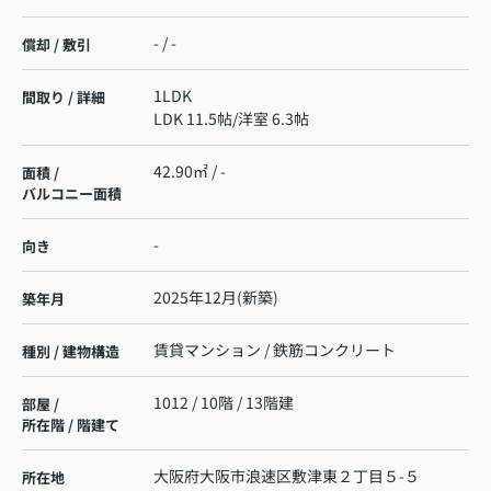
- / -
償却 / 敷引
1LDK
間取り / 詳細
LDK 11.5帖
/
洋室 6.3帖
42.90㎡ / -
面積 /
バルコニー面積
-
向き
2025年12月(新築)
築年月
賃貸マンション / 鉄筋コンクリート
種別 / 建物構造
1012 / 10階 / 13階建
部屋 /
所在階 / 階建て
大阪府
大阪市浪速区
敷津東
２丁目５-５
所在地