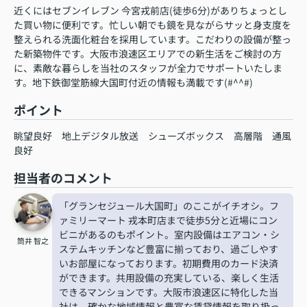
近くにはセブンイレブン 今宮戎前店(徒歩6分)がありちょっとし
た買い物に便利です。忙しい朝でも鏡を見ながらサッと身支度を
整えられる洗面化粧台を採用しています。こだわりの設備が整っ
た新築物件です。大阪市浪速区エリアでの新生活をご検討の方
に、素敵な暮らしを当社のスタッフが全力でサポートいたしま
す。地下鉄御堂筋線大国町付近の情報も満載です(#^^#)
ポイント
眺望良好
地上デジタル放送
シューズボックス
高層階
通風
良好
担当者のコメント
「グランセジュール大国町」のここがイチオシ。フ
ァミリーマート 戎本町店まで徒歩5分と近場にコン
ビニがあるのもポイント。室内設備はエアコン・シ
筒井 智之
ステムキッチンなど豊富に揃っており、過ごしやす
いお部屋になっております。初期費用のカード決済
ができます。共用設備の充実している、楽しく生活
できるマンションです。大阪市浪速区に特化した当
社は、確かな地域情報と豊富な賃貸情報を取り扱っ