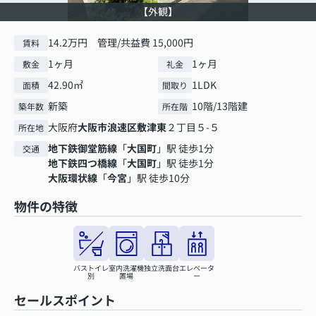
【外観】
14.2万円 管理/共益費 15,000円
賃料
1ヶ月
1ヶ月
敷金
礼金
42.90㎡
1LDK
面積
間取り
新築
10階/13階建
築年数
所在階
大阪府
大阪市浪速区
敷津東
２丁目５-５
所在地
地下鉄御堂筋線
「
大国町
」駅 徒歩1分
交通
地下鉄四つ橋線
「
大国町
」駅 徒歩1分
大阪環状線
「
今宮
」駅 徒歩10分
物件の特徴
バストイレ
室内洗濯機
独立洗面台
エレベータ
別
置場
ー
セールスポイント