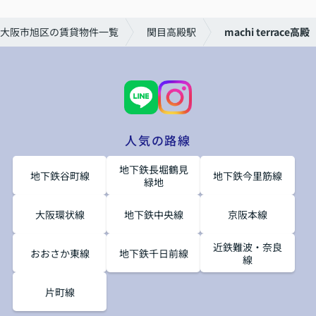
大阪市旭区の賃貸物件一覧
関目高殿駅
machi terrace高殿
人気の路線
地下鉄長堀鶴見
地下鉄谷町線
地下鉄今里筋線
緑地
大阪環状線
地下鉄中央線
京阪本線
近鉄難波・奈良
おおさか東線
地下鉄千日前線
線
片町線