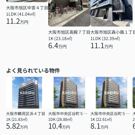
大阪市旭区中宮４丁目
1LDK (41.04㎡)
11.2
万円
大阪市旭区高殿７丁目
大阪市旭区森小路１丁
1K (23.18㎡)
1LDK (32.39㎡)
6.4
11.1
万円
万円
よく見られている物件
大阪市鶴見区浜４丁目
大阪市中央区谷町５丁目
大阪市中央区谷町５丁目
1K (21.83㎡)
1DK (28.88㎡)
1K (22.61㎡)
2
5.82
10.4
8.1
万円
万円
万円