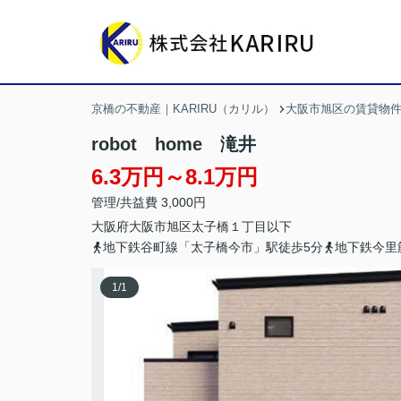
京橋の不動産｜KARIRU（カリル）
大阪市旭区の賃貸物
robot home 滝井
6.3万円～8.1万円
管理/共益費 3,000円
大阪府
大阪市旭区
太子橋
１丁目以下
地下鉄谷町線「太子橋今市」駅徒歩5分
地下鉄今里
1
/
1