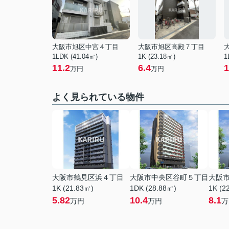
大阪市旭区中宮４丁目
大阪市旭区高殿７丁目
1LDK (41.04㎡)
1K (23.18㎡)
1
11.2
6.4
1
万円
万円
よく見られている物件
大阪市鶴見区浜４丁目
大阪市中央区谷町５丁目
大阪
1K (21.83㎡)
1DK (28.88㎡)
1K (2
5.82
10.4
8.1
万円
万円
万