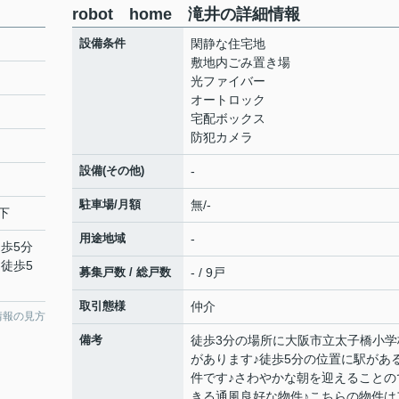
robot home 滝井の詳細情報
設備条件
閑静な住宅地
敷地内ごみ置き場
光ファイバー
オートロック
宅配ボックス
防犯カメラ
設備(その他)
-
駐車場/月額
無/-
下
用途地域
-
徒歩5分
 徒歩5
募集戸数 / 総戸数
- / 9戸
取引態様
仲介
情報の見方
備考
徒歩3分の場所に大阪市立太子橋小学
があります♪徒歩5分の位置に駅があ
件です♪さわやかな朝を迎えることの
きる通風良好な物件♪こちらの物件は