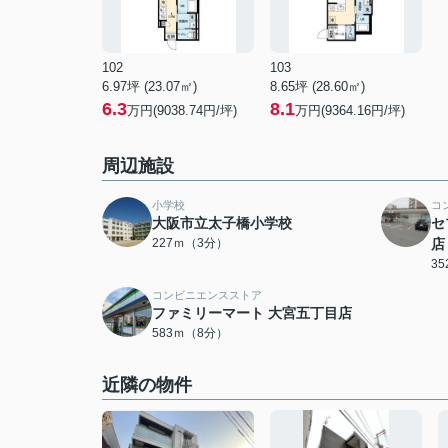
102
103
6.97坪 (23.07㎡)
8.65坪 (28.60㎡)
6.3
8.1
万円(9038.74円/坪)
万円(9364.16円/坪)
周辺施設
小学校
コ
大阪市立太子橋小学校
セ
227ｍ（3分）
店
3
コンビニエンスストア
ファミリーマート 大宮五丁目店
583ｍ（8分）
近隣の物件