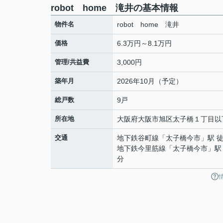
robot home 滝井の基本情報
物件名
robot home 滝井
価格
6.3万円～8.1万円
管理/共益費
3,000円
築年月
2026年10月（予定）
総戸数
9戸
所在地
大阪府
大阪市旭区
太子橋
１丁目以
交通
地下鉄谷町線
「
太子橋今市
」駅 
地下鉄今里筋線
「
太子橋今市
」駅
分