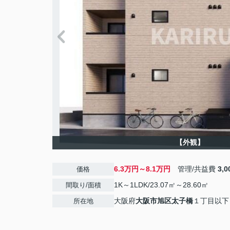
【外観】
6.3万円～8.1万円
管理/共益費
3,
価格
1K～1LDK/23.07㎡～28.60㎡
間取り/面積
大阪府
大阪市旭区
太子橋
１丁目以下
所在地