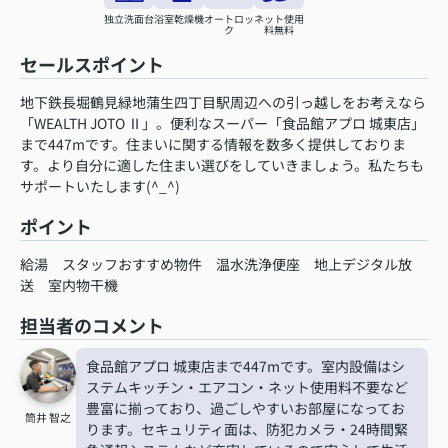
独立洗面台
浴室乾燥機
オートロッ
ネット使用
ク
料無料
セールスポイント
地下鉄長堀鶴見緑地蒲生四丁目駅周辺への引っ越しをお考えなら
「WEALTH JOTO Ⅱ」。便利なスーパー「食品館アプロ 城東店」
まで447mです。住まいに関する情報を数多く提供しておりま
す。より自分に適した住まい選びをしていきましょう。私たちも
サポートいたします(^_^)
ポイント
給湯
スタッフおすすめ物件
温水洗浄便座
地上デジタル放
送
室内物干機
担当者のコメント
食品館アプロ 城東店まで447mです。室内設備はシ
ステムキッチン・エアコン・ネット使用料不要など
豊富に揃っており、過ごしやすいお部屋になってお
筒井 智之
ります。セキュリティ面は、防犯カメラ・24時間緊