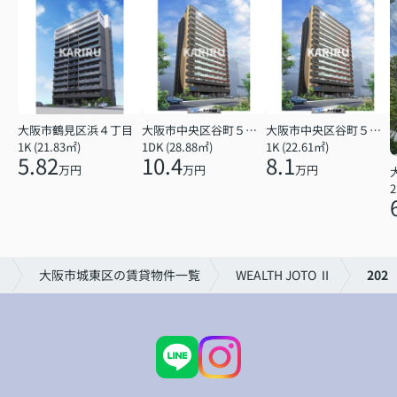
大阪市鶴見区浜４丁目
大阪市中央区谷町５丁目
大阪市中央区谷町５丁目
1K (21.83㎡)
1DK (28.88㎡)
1K (22.61㎡)
5.82
10.4
8.1
万円
万円
万円
2
）
大阪市城東区の賃貸物件一覧
WEALTH JOTO Ⅱ
202