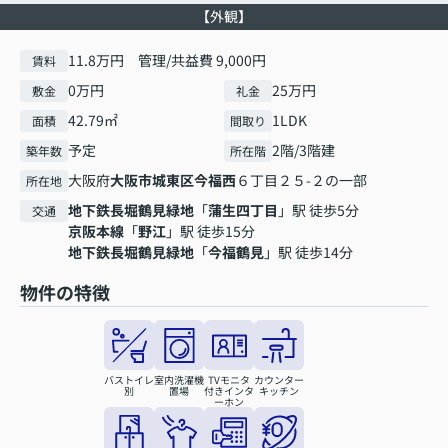
【外観】
11.8万円 管理/共益費 9,000円
賃料
0万円
25万円
敷金
礼金
42.79㎡
1LDK
面積
間取り
予定
2階/3階建
築年数
所在階
大阪府
大阪市城東区
今福西
６丁目２５-２の一部
所在地
地下鉄長堀鶴見緑地
「
蒲生四丁目
」駅 徒歩5分
交通
京阪本線
「
野江
」駅 徒歩15分
地下鉄長堀鶴見緑地
「
今福鶴見
」駅 徒歩14分
物件の特徴
バストイレ
室内洗濯機
TVモニタ
カウンター
別
置場
付きインタ
キッチン
ーホン