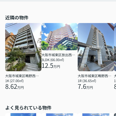
近隣の物件
大阪市城東区放出西２丁目
3LDK (66.00㎡)
12.5
万円
大阪市城東区鴫野西２丁目
大阪市城東区鴫野西２丁目
1K (27.00㎡)
1R (36.65㎡)
1
8.62
7.6
万円
万円
よく見られている物件