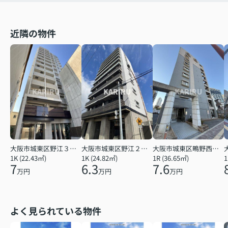
近隣の物件
大阪市城東区野江３丁目
大阪市城東区野江２丁目
大阪市城東区鴫野西２丁目
1K (22.43㎡)
1K (24.82㎡)
1R (36.65㎡)
1
7
6.3
7.6
万円
万円
万円
よく見られている物件