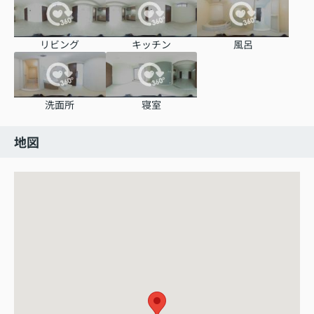
リビング
キッチン
風呂
洗面所
寝室
地図