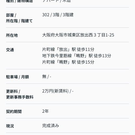
アパート / 木造
種別 / 建物構造
302 / 3階 / 3階建
部屋 /
所在階 / 階建て
大阪府
大阪市城東区
放出西
３丁目1-25
所在地
片町線
「
放出
」駅 徒歩11分
交通
地下鉄今里筋線
「
鴫野
」駅 徒歩13分
片町線
「
鴫野
」駅 徒歩15分
無 / -
駐車場 / 月額
2万円(新賃料) / -
更新料 /
更新事務手数料
2年
契約期間
完成済み
現況