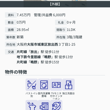
【外観】
7.45万円 管理/共益費 6,000円
賃料
0万円
0ヶ月
敷金
礼金
28.95㎡
1LDK
面積
間取り
新築
3階/3階建
築年数
所在階
大阪府
大阪市城東区
放出西
３丁目1-25
所在地
片町線
「
放出
」駅 徒歩11分
交通
地下鉄今里筋線
「
鴫野
」駅 徒歩13分
片町線
「
鴫野
」駅 徒歩15分
物件の特徴
バストイレ
室内洗濯機
TVモニタ
独立洗面台
別
置場
付きインタ
ーホン