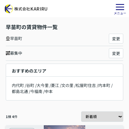
早苗町の賃貸物件一覧
早苗町
変更
募集中
変更
おすすめのエリア
内代町
/
谷町
/
大今里
/
菱江
/
文の里
/
松屋町住吉
/
内本町
/
都島北通
/
今福南
/
中本
1
棟
4
件