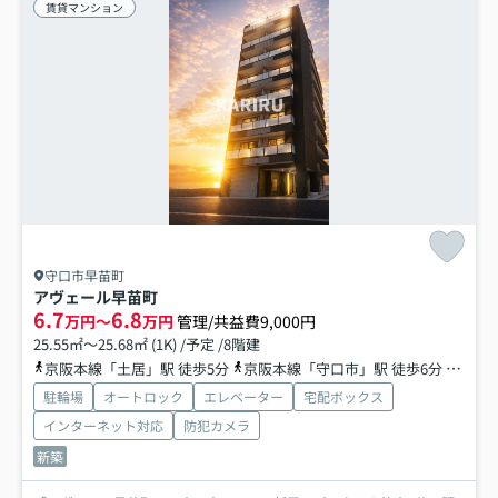
賃貸マンション
守口市早苗町
アヴェール早苗町
6.7
6.8
万円～
万円
管理/共益費9,000円
25.55㎡～25.68㎡ (1K) /予定 /8階建
京阪本線「土居」駅 徒歩5分
京阪本線「守口市」駅 徒歩6分
地下鉄
駐輪場
オートロック
エレベーター
宅配ボックス
インターネット対応
防犯カメラ
新築