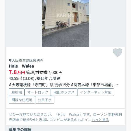
大阪市生野区舎利寺
Hale Walea
7.8
万円
管理/共益費7,000円
40.55㎡ (1LDK) /築15年 /2階建
大阪環状線「寺田町」駅 徒歩15分
関西本線「東部市場前」駅 徒歩16分
駐輪場
オートロック
宅配ボックス
インターネット対応
閑静な住宅地
公共下水
ぜひ一度見ていただきたい、「Hale Walea」です。ローソン 生野舎利
寺店まで徒歩5分と近場にコンビニがあるのもポイ...
もっと見る
募集中の部屋