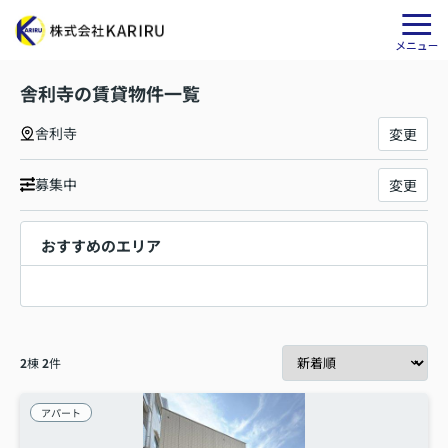
舎利寺の賃貸物件一覧
舎利寺
変更
募集中
変更
おすすめのエリア
2
棟
2
件
アパート