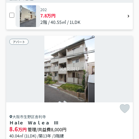
202
7.8万円
2階 / 40.55㎡ / 1LDK
アパート
大阪市生野区舎利寺
Ｈａlｅ Ｗａｌｅａ Ⅲ
8.6
万円
管理/共益費8,000円
40.04㎡ (1LDK) /築13年 /3階建