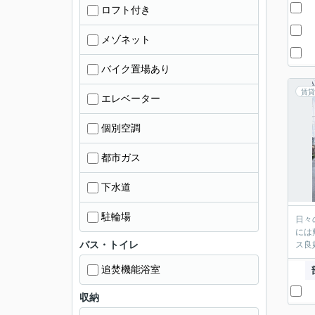
ロフト付き
メゾネット
バイク置場あり
賃貸
エレベーター
個別空調
都市ガス
下水道
駐輪場
日々
には
バス・トイレ
ス良
追焚機能浴室
収納