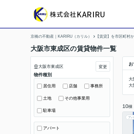
京橋の不動産｜KARIRU（カリル）
【賃貸】を市区町村
大阪市東成区の賃貸物件一覧
お
大阪市東成区
変更
物件種別
大
大
居住用
店舗
事務所
土地
その他事業用
10
棟
駐車場
アパ
アパート