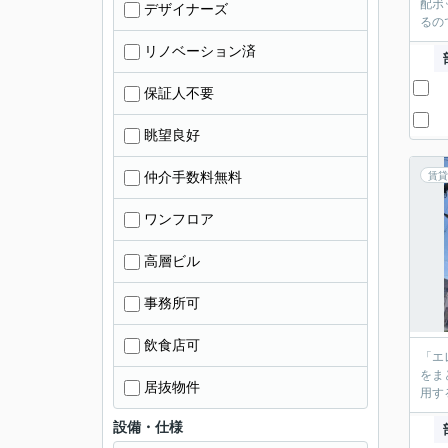
配ボ
デザイナーズ
るの
リノベーション済
保証人不要
眺望良好
仲介手数料無料
賃貸
ワンフロア
高層ビル
事務所可
飲食店可
「エ
をま
居抜物件
用す
設備・仕様