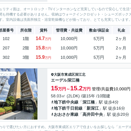
ュリティ面は、オートロック・TVインターホンなど充実しているので安心して生活
間も待機する必要がありません。収納はウォークインクロゼット・シューズボック
す。室内設備は洗面所独立・浴室乾燥機などが揃っており、とても充実しています。
部屋番号
所在階
賃料
管理費・共益費
敷金/保証金
礼金
14.7
102
1階
10,000円
5万円
2ヶ月
万円
15.8
207
2階
10,000円
5万円
2ヶ月
万円
15.9
302
3階
10,000円
5万円
2ヶ月
万円
マンション
大阪市東成区
深江北
エーデル深江橋
15
15.2
万円～
万円
管理/共益費10,000円
58.03㎡ (2LDK) /築15年 /10階建
地下鉄中央線
「
深江橋
」駅 徒歩4分
地下鉄千日前線
「
新深江
」駅 徒歩16分
おおさか東線
「
高井田中央
」駅 徒歩20分
わりで選びたい方におすすめ。大阪市東成区エリアで住まいをお探しなら「エーデ