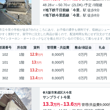
48.28㎡～50.70㎡ (2LDK) /予定 /3階建
地下鉄千日前線
「
今里
」駅 徒歩9分
地下鉄今里筋線
「
今里
」駅 徒歩8分
市立今里小学校が徒歩7分のところにあり、お子様の通学も便利です。収納はシュ
やすく便利です。留守中に注文した商品が届くので、配送時間を気にせず注文がで
TVインターホン・オートロックなどを備え付けているので安心して暮らせます。駐輪
部屋番号
所在階
賃料
管理費・共益費
敷金/保証金
礼金
12.9
102
1階
8,000円
0万円
20万円
万円
13
101
1階
8,000円
0万円
20万円
万円
13.2
202
2階
8,000円
0万円
20万円
万円
13.4
302
3階
8,000円
0万円
20万円
万円
マンション
大阪市東成区
大今里
サンブライト今里
13.3
13.6
万円～
万円
管理/共益費9,000