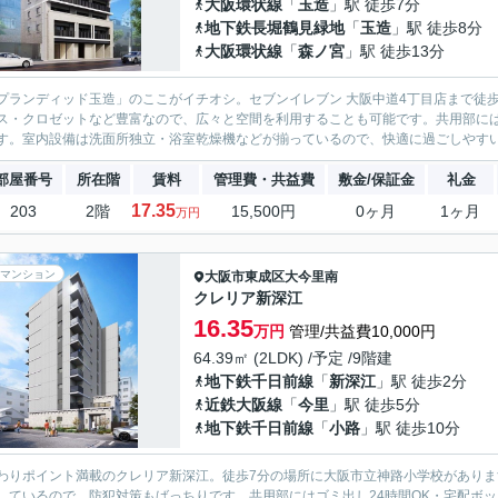
大阪環状線
「
玉造
」駅 徒歩7分
地下鉄長堀鶴見緑地
「
玉造
」駅 徒歩8分
大阪環状線
「
森ノ宮
」駅 徒歩13分
プランディッド玉造」のここがイチオシ。セブンイレブン 大阪中道4丁目店まで徒
ス・クロゼットなど豊富なので、広々と空間を利用することも可能です。共用部に
す。室内設備は洗面所独立・浴室乾燥機などが揃っているので、快適に過ごしやすいお
部屋番号
所在階
賃料
管理費・共益費
敷金/保証金
礼金
17.35
203
2階
15,500円
0ヶ月
1ヶ月
万円
マンション
大阪市東成区
大今里南
クレリア新深江
16.35
万円
管理/共益費10,000円
64.39㎡ (2LDK) /予定 /9階建
地下鉄千日前線
「
新深江
」駅 徒歩2分
近鉄大阪線
「
今里
」駅 徒歩5分
地下鉄千日前線
「
小路
」駅 徒歩10分
わりポイント満載のクレリア新深江。徒歩7分の場所に大阪市立神路小学校がありま
しているので、防犯対策もばっちりです。共用部にはゴミ出し24時間OK・宅配ボ