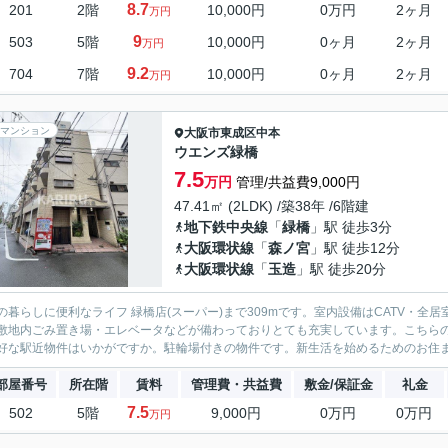
8.7
201
2階
10,000円
0万円
2ヶ月
万円
9
503
5階
10,000円
0ヶ月
2ヶ月
万円
9.2
704
7階
10,000円
0ヶ月
2ヶ月
万円
マンション
大阪市東成区
中本
ウエンズ緑橋
7.5
万円
管理/共益費9,000円
47.41㎡ (2LDK) /築38年 /6階建
地下鉄中央線
「
緑橋
」駅 徒歩3分
大阪環状線
「
森ノ宮
」駅 徒歩12分
大阪環状線
「
玉造
」駅 徒歩20分
の暮らしに便利なライフ 緑橋店(スーパー)まで309mです。室内設備はCATV・
敷地内ごみ置き場・エレベータなどが備わっておりとても充実しています。こちら
好な駅近物件はいかがですか。駐輪場付きの物件です。新生活を始めるためのお住まい
部屋番号
所在階
賃料
管理費・共益費
敷金/保証金
礼金
7.5
502
5階
9,000円
0万円
0万円
万円