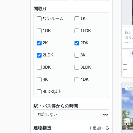
間取り
ワンルーム
1K
1DK
1LDK
徒歩
おり
2K
2DK
ック
2LDK
3K
3DK
3LDK
4K
4DK
賃貸
4LDK以上
駅・バス停からの時間
建物構造
追加する