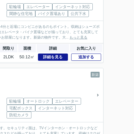
駐輪場
エレベーター
インターネット対応
閑静な住宅地
バイク置場あり
公共下水
歩4分と近場にコンビニがあるのもポイント。収納はシューズボ
はエレベータ・バイク置場などが揃っており、とても充実して
部屋になります。新築の物件です。大...
もっと見る
間取り
面積
詳細
お気に入り
2LDK
50.12㎡
詳細を見る
追加する
新築
駐輪場
オートロック
エレベーター
宅配ボックス
インターネット対応
防犯カメラ
す。セキュリティ面は、TVインターホン・オートロックなど
ックスなどが揃っており、とても充実しています。収納はクロゼ