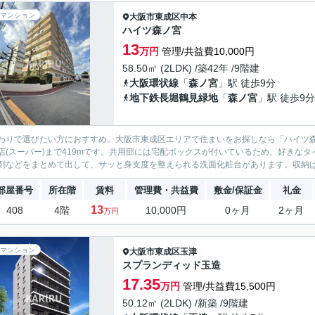
マンション
大阪市東成区
中本
ハイツ森ノ宮
13
万円
管理/共益費10,000円
58.50㎡ (2LDK) /築42年 /9階建
大阪環状線
「
森ノ宮
」駅 徒歩9分
地下鉄長堀鶴見緑地
「
森ノ宮
」駅 徒歩9分
わりで選びたい方におすすめ。大阪市東成区エリアで住まいをお探しなら「ハイツ森
店(スーパー)まで419mです。共用部には宅配ボックスが付いているため、好きな
剤などをまとめて出して、サッと身支度を整えられる洗面化粧台があります。収納はシ
部屋番号
所在階
賃料
管理費・共益費
敷金/保証金
礼金
13
408
4階
10,000円
0ヶ月
2ヶ月
万円
マンション
大阪市東成区
玉津
スプランディッド玉造
17.35
万円
管理/共益費15,500円
50.12㎡ (2LDK) /新築 /9階建