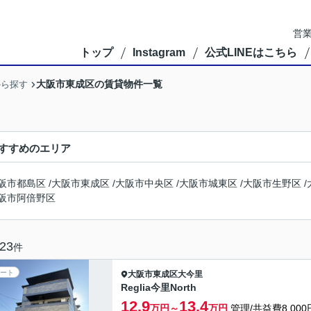
営業
トップ
Instagram
公式LINEはこちら
大阪市東成区の賃貸物件一覧
から探す
すすめのエリア
阪市都島区
/
大阪市東成区
/
大阪市中央区
/
大阪市城東区
/
大阪市生野区
/
阪市阿倍野区
23
件
ート
大阪市東成区
大今里
Reglia今里North
12.9
13.4
万円～
万円
管理/共益費8,000