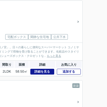
宅配ボックス
閑静な住宅地
公共下水
ノ宮」。日々の暮らしに便利なスーパーマーケット コノミヤ
タイミングで荷物を受け取ることができます。化粧品やスタイリ
ューズボックス・クロゼットな...
もっと見る
間取り
面積
詳細
お気に入り
2LDK
58.50㎡
詳細を見る
追加する
新築