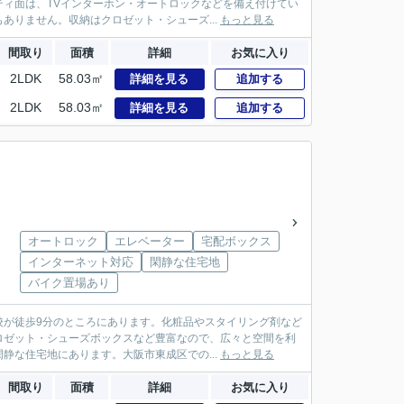
ィ面は、TVインターホン・オートロックなどを備え付けてい
ありません。収納はクロゼット・シューズ...
もっと見る
間取り
面積
詳細
お気に入り
2LDK
58.03㎡
詳細を見る
追加する
2LDK
58.03㎡
詳細を見る
追加する
オートロック
エレベーター
宅配ボックス
インターネット対応
閑静な住宅地
バイク置場あり
校が徒歩9分のところにあります。化粧品やスタイリング剤など
ロゼット・シューズボックスなど豊富なので、広々と空間を利
静な住宅地にあります。大阪市東成区での...
もっと見る
間取り
面積
詳細
お気に入り