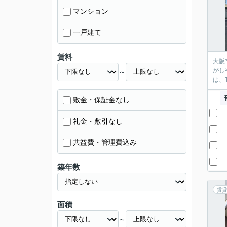
マンション
一戸建て
賃料
大阪
がし
～
は、
敷金・保証金なし
礼金・敷引なし
共益費・管理費込み
築年数
賃貸
面積
～