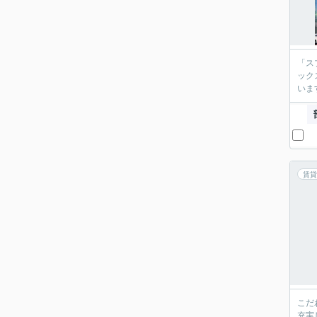
「ス
ック
いま
賃貸
こだ
充実