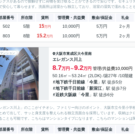
ックスがあるので接触せずに荷物を受け取ることができるので安心です。セキュリテ
で安心して暮らせます。洗面所は浴室から独立しており、浴室の湿気で濡れることも
部屋番号
所在階
賃料
管理費・共益費
敷金/保証金
礼金
15
502
5階
10,000円
5万円
2ヶ月
万円
15.2
803
8階
10,000円
5万円
2ヶ月
万円
マンション
大阪市東成区
大今里南
エレガンス川上
8.7
9.2
万円～
万円
管理/共益費10,000円
50.16㎡～53.24㎡ (2LDK) /築27年 /10階建
地下鉄千日前線
「
今里
」駅 徒歩5分
地下鉄千日前線
「
新深江
」駅 徒歩7分
近鉄大阪線
「
今里
」駅 徒歩6分
レガンス川上」のここがイチオシ。ファミリー向けのポイント、大阪市立今里小学
とめて出して、サッと身支度を整えられる独立洗面台を採用しています。収納はク
ることも可能です。こちらはマンションタイプになります。こちらのマンションは閑
部屋番号
所在階
賃料
管理費・共益費
敷金/保証金
礼金