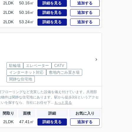
2LDK
50.16㎡
詳細を見る
追加する
2LDK
50.16㎡
詳細を見る
追加する
2LDK
53.24㎡
詳細を見る
追加する
駐輪場
エレベーター
CATV
インターネット対応
敷地内ごみ置き場
閑静な住宅地
全居室フローリングなど充実した設備を備え付けています。共用部
の物件は閑静な住宅地にあります。駅から徒歩3分というアクセ
を探すなら、当社にお任せ下...
もっと見る
間取り
面積
詳細
お気に入り
2LDK
47.41㎡
詳細を見る
追加する