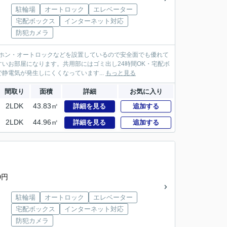
駐輪場
オートロック
エレベーター
宅配ボックス
インターネット対応
防犯カメラ
ーホン・オートロックなどを設置しているので安全面でも優れて
いお部屋になります。共用部にはゴミ出し24時間OK・宅配ボ
電気が発生しにくくなっています...
もっと見る
間取り
面積
詳細
お気に入り
2LDK
43.83㎡
詳細を見る
追加する
2LDK
44.96㎡
詳細を見る
追加する
0円
駐輪場
オートロック
エレベーター
宅配ボックス
インターネット対応
防犯カメラ