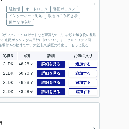
駐輪場
オートロック
宅配ボックス
インターネット対応
敷地内ごみ置き場
閑静な住宅地
ーズボックス・クロゼットなど豊富なので、衣類や履き物の整理
きる宅配ボックスが共用部に付いています。セキュリティ面
場付きの物件です。大阪市東成区に特化し...
もっと見る
間取り
面積
詳細
お気に入り
2LDK
48.28㎡
詳細を見る
追加する
2LDK
50.70㎡
詳細を見る
追加する
2LDK
48.28㎡
詳細を見る
追加する
2LDK
48.28㎡
詳細を見る
追加する
円