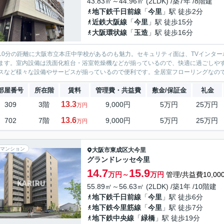
43.83㎡～44.96㎡ (2LDK) /築7年 /8階建
地下鉄千日前線
「
今里
」駅 徒歩2分
近鉄大阪線
「
今里
」駅 徒歩15分
大阪環状線
「
玉造
」駅 徒歩16分
10分の距離に大阪市立本庄中学校があるのも魅力。セキュリティ面は、TVインタ
ます。室内設備は洗面化粧台・浴室乾燥機などが揃っているので、快適に過ごしやす
スなど様々な設備やサービスが揃っているので便利です。全居室フローリングなので静
部屋番号
所在階
賃料
管理費・共益費
敷金/保証金
礼金
13.3
309
3階
9,000円
5万円
25万円
万円
13.6
702
7階
9,000円
5万円
25万円
万円
マンション
大阪市東成区
大今里
グランドレッセ今里
14.7
15.9
万円～
万円
管理/共益費10,00
55.89㎡～56.63㎡ (2LDK) /築1年 /10階建
地下鉄千日前線
「
今里
」駅 徒歩6分
地下鉄今里筋線
「
今里
」駅 徒歩7分
地下鉄中央線
「
緑橋
」駅 徒歩19分