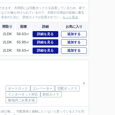
できます。共用部には宅配ボックスを設置しているため、家で
スなどが備え付けられているので、衣類や日用品の収納に重宝
安全のために、防犯カメラが設置されてい...
もっと見る
間取り
面積
詳細
お気に入り
2LDK
56.63㎡
詳細を見る
追加する
2LDK
55.89㎡
詳細を見る
追加する
2LDK
56.63㎡
詳細を見る
追加する
オートロック
エレベーター
宅配ボックス
インターネット対応
防犯カメラ
敷地内ごみ置き場
ル深江橋」。宅配業者と接触したくないと思っている人でも宅