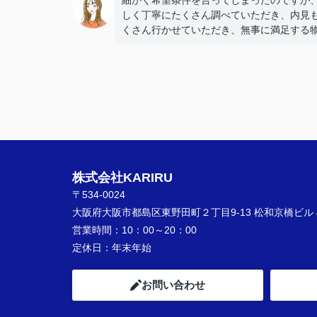
細かく希望条件を言ってしまったのですが
しく丁寧にたくさん調べていただき、内見
くさん行かせていただき、無事に満足する
に辿り着けて満足です！何時間も一緒に探
お話聞いてくださりありがとうございまし
た！！KARIRUさんで探して本当に良かっ
す！また機会がありましたらお願いします
株式会社KARIRU
〒534-0024
大阪府大阪市都島区東野田町２丁目9-13 松和京橋ビル 
営業時間：
10：00～20：00
定休日：
年末年始
お問い合わせ