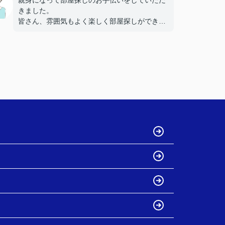
親身になって部屋探しのお手伝いをしていただ
きました。
皆さん、雰囲気もよく楽しく部屋探しができま
した。
またラインでやりとりが出来、相談や困り事な
どすぐに聞けたため不安もなくすすめることが
できました。
ありがとうございました。