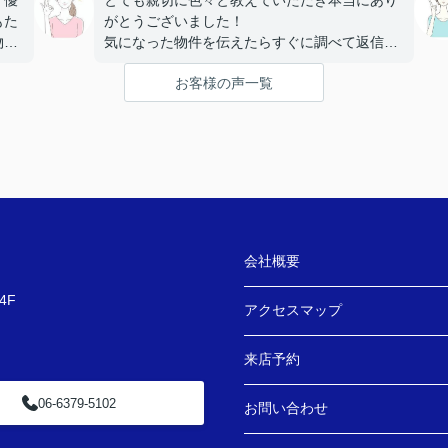
、優
とても親切に色々と教えていただき本当にあり
もた
がとうございました！
物件
気になった物件を伝えたらすぐに調べて返信も
して
らえたりとにかく対応が早くてストレスなく部
お客様の声一覧
屋探しできました。
たで
！
会社概要
4F
アクセスマップ
来店予約
06-6379-5102
お問い合わせ