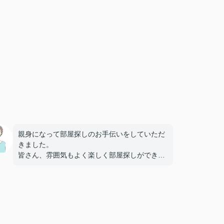
親身になって部屋探しのお手伝いをしていただ
きました。
皆さん、雰囲気もよく楽しく部屋探しができま
した。
またラインでやりとりが出来、相談や困り事な
どすぐに聞けたため不安もなくすすめることが
できました。
ありがとうございました。