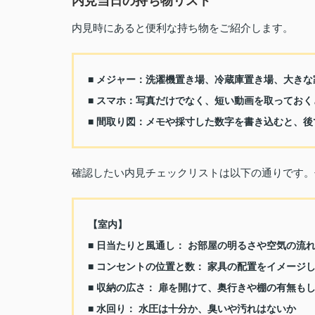
内見当日の持ち物リスト
内見時にあると便利な持ち物をご紹介します。
■ メジャー：洗濯機置き場、冷蔵庫置き場、大き
■ スマホ：写真だけでなく、短い動画を取ってお
■ 間取り図：メモや採寸した数字を書き込むと、
確認したい内見チェックリストは以下の通りです。
【室内】
■ 日当たりと風通し： お部屋の明るさや空気の流
■ コンセントの位置と数： 家具の配置をイメージ
■ 収納の広さ： 扉を開けて、奥行きや棚の有無も
■ 水回り： 水圧は十分か、臭いや汚れはないか