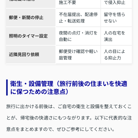
施工不要
で侵入抑止
不在届提出、配達停
留守を悟ら
郵便・新聞の停止
止・転送処理
せない
夜間の点灯・消灯を
人の在宅を
照明のタイマー設定
自動に
演出
郵便受け確認や軽い
人の目によ
近隣見回り依頼
庭管理
る抑止力
衛生・設備管理（旅行前後の住まいを快適
に保つための注意点）
旅行に出かける前後は、ご自宅の衛生と設備を整えておくこ
とが、帰宅後の快適さにもつながります。以下に代表的な注
意点をまとめますので、ぜひご参考にしてください。