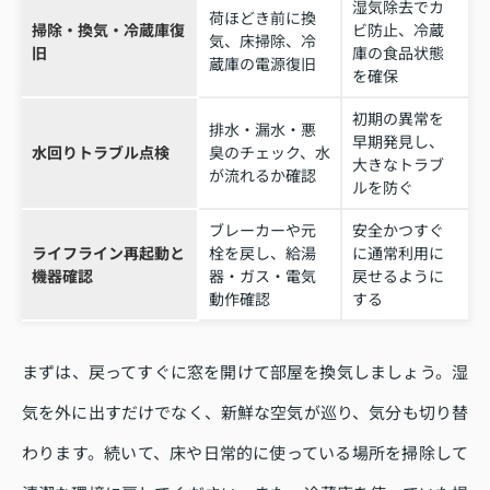
湿気除去でカ
荷ほどき前に換
掃除・換気・冷蔵庫復
ビ防止、冷蔵
気、床掃除、冷
旧
庫の食品状態
蔵庫の電源復旧
を確保
初期の異常を
排水・漏水・悪
早期発見し、
水回りトラブル点検
臭のチェック、水
大きなトラブ
が流れるか確認
ルを防ぐ
ブレーカーや元
安全かつすぐ
ライフライン再起動と
栓を戻し、給湯
に通常利用に
機器確認
器・ガス・電気
戻せるように
動作確認
する
まずは、戻ってすぐに窓を開けて部屋を換気しましょう。湿
気を外に出すだけでなく、新鮮な空気が巡り、気分も切り替
わります。続いて、床や日常的に使っている場所を掃除して