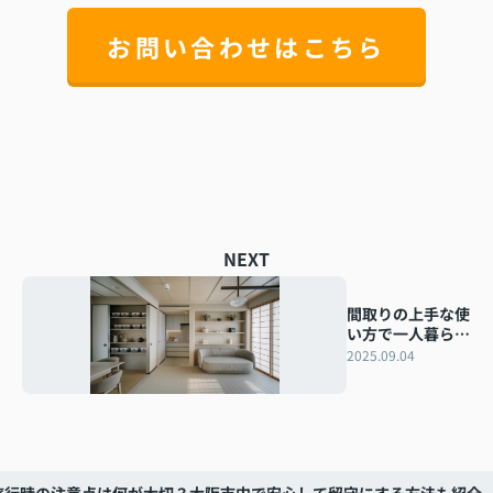
お問い合わせはこちら
NEXT
間取りの上手な使
い方で一人暮らし
が快適に！広く見
2025.09.04
せるコツや収納術
も紹介