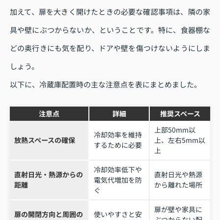
加えて、扉を大きく開けたときの必要な確認事項は、隣の家
具や壁にぶつからないか、ということです。特に、食器棚な
どの奥行きにも気を配り、ドアや壁を傷つけないようにしま
しょう。
以下に、冷蔵庫配置時の主な注意点を表にまとめました。
注意点
詳細
推奨スペース
上部50mm以
冷却効率を維持
放熱スペースの確保
上、左右5mm以
するために必要
上
冷却効率低下や
直射日光・熱源からの
直射日光や熱源
電気代増加を防
距離
から離れた場所
ぐ
扉が壁や家具に
扉の開閉方向と周囲の
使いやすさと安
ぶつからない配