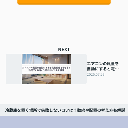
NEXT
エアコンの風量を
自動にすると電気
代はどうなる？設
2025.07.26
定ごとの違いと節
約ポイントも解説
冷蔵庫を置く場所で失敗しないコツは？動線や配置の考え方も解説