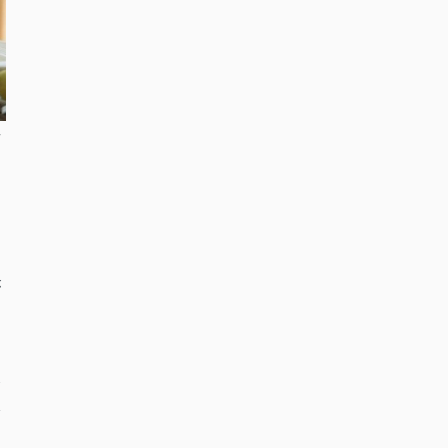
せ
。
が
点
水