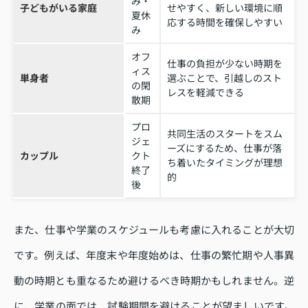
み・
子どもがいる家庭
せやすく、新しい環境に順
夏休
応する時間を確保しやすい
み
オフ
仕事の負担が少ない時期を
ィス
単身者
選ぶことで、引越しのスト
の閑
レスを軽減できる
散期
プロ
共同生活のスタートをスム
ジェ
ーズにするため、仕事が落
カップル
クト
ち着いたタイミングが理想
終了
的
後
また、仕事や学業のスケジュールも考慮に入れることが大切
です。例えば、年度末や年度始めは、仕事の繁忙期や人事異
動の時期とも重なるため避けるべき時期かもしれません。逆
に、学業の面では、試験期間を避けることが望ましいです。