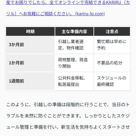
産でお困りでしたら、全てオンラインで完結できるKARIRU（カ
リル）へお気軽にご相談ください。 (kariru-lp.com)
時期
主な準備内容
注意点
引越し業者選
繁忙期は早めに
3か月前
定、物件確認
予約
荷物整理、荷造
1か月前
不要品の処分
り開始
公共料金移転、
スケジュールの
1週間前
転居届提出
最終確認
このように、引越しの準備は段階的に行うことで、当日のト
ラブルを未然に防ぐことができます。しっかりとしたスケジ
ュール管理と準備を行い、新生活を気持ちよくスタートさせ