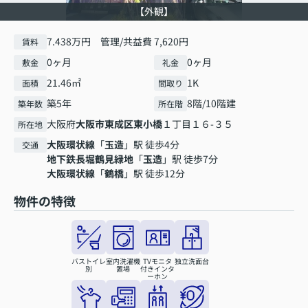
【外観】
7.438万円 管理/共益費 7,620円
賃料
0ヶ月
0ヶ月
敷金
礼金
21.46㎡
1K
面積
間取り
築5年
8階/10階建
築年数
所在階
大阪府
大阪市東成区
東小橋
１丁目１６-３５
所在地
大阪環状線
「
玉造
」駅 徒歩4分
交通
地下鉄長堀鶴見緑地
「
玉造
」駅 徒歩7分
大阪環状線
「
鶴橋
」駅 徒歩12分
物件の特徴
バストイレ
室内洗濯機
TVモニタ
独立洗面台
別
置場
付きインタ
ーホン