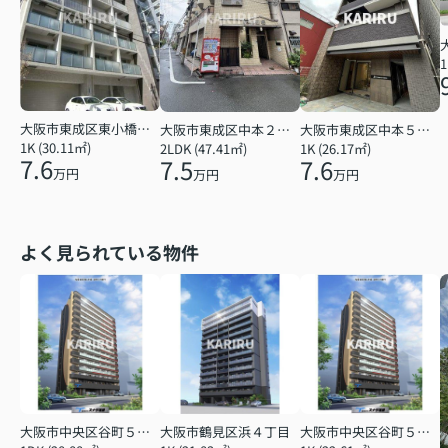
1
大阪市東成区東小橋１丁目
大阪市東成区中本２丁目
大阪市東成区中本５丁目
1K (30.11㎡)
2LDK (47.41㎡)
1K (26.17㎡)
7.6
7.5
7.6
万円
万円
万円
よく見られている物件
大阪市中央区谷町５丁目
大阪市鶴見区浜４丁目
大阪市中央区谷町５丁目