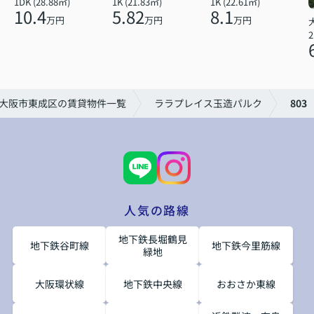
1DK (28.88㎡)
1K (21.83㎡)
1K (22.61㎡)
10.4
5.82
8.1
万円
万円
万円
2
大阪市東成区の賃貸物件一覧
ララプレイス玉造パルク
803
人気の路線
地下鉄長堀鶴見
地下鉄谷町線
地下鉄今里筋線
緑地
大阪環状線
地下鉄中央線
おおさか東線