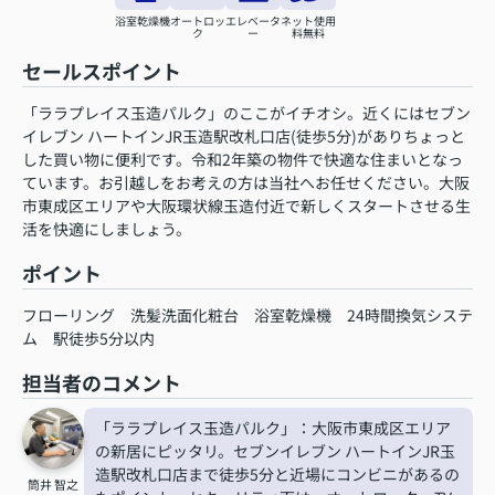
浴室乾燥機
オートロッ
エレベータ
ネット使用
ク
ー
料無料
セールスポイント
「ララプレイス玉造パルク」のここがイチオシ。近くにはセブン
イレブン ハートインJR玉造駅改札口店(徒歩5分)がありちょっと
した買い物に便利です。令和2年築の物件で快適な住まいとなっ
ています。お引越しをお考えの方は当社へお任せください。大阪
市東成区エリアや大阪環状線玉造付近で新しくスタートさせる生
活を快適にしましょう。
ポイント
フローリング
洗髪洗面化粧台
浴室乾燥機
24時間換気システ
ム
駅徒歩5分以内
担当者のコメント
「ララプレイス玉造パルク」：大阪市東成区エリア
の新居にピッタリ。セブンイレブン ハートインJR玉
造駅改札口店まで徒歩5分と近場にコンビニがあるの
筒井 智之