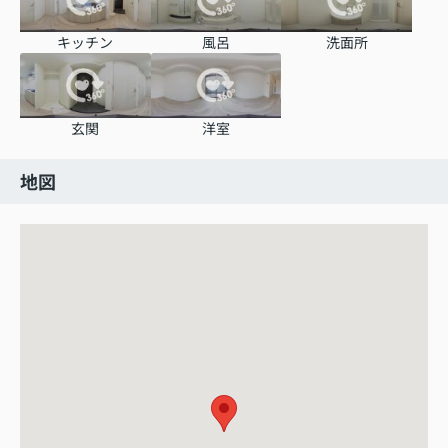
キッチン
風呂
洗面所
玄関
洋室
地図