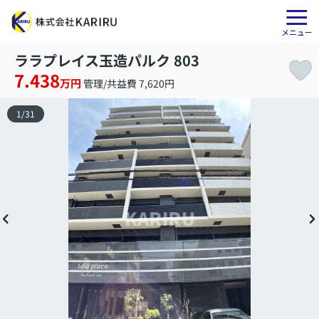
ララプレイス玉造パルク 803
7.438
万円
管理/共益費 7,620円
1
/
31