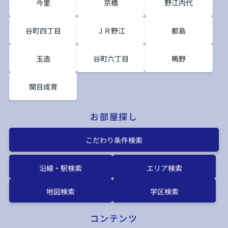
今里
京橋
野江内代
谷町四丁目
ＪＲ野江
都島
玉造
谷町六丁目
鴫野
関目成育
お部屋探し
こだわり条件検索
沿線・駅検索
エリア検索
地図検索
学区検索
コンテンツ