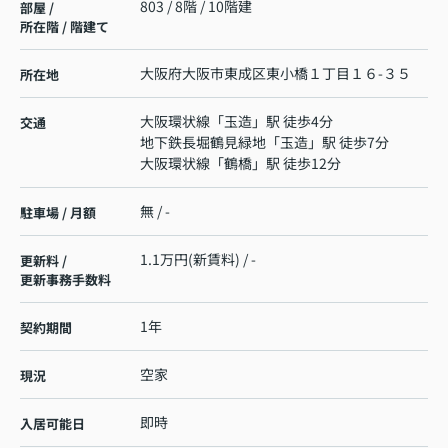
803 / 8階 / 10階建
部屋 /
所在階 / 階建て
大阪府
大阪市東成区
東小橋
１丁目１６-３５
所在地
大阪環状線
「
玉造
」駅 徒歩4分
交通
地下鉄長堀鶴見緑地
「
玉造
」駅 徒歩7分
大阪環状線
「
鶴橋
」駅 徒歩12分
無 / -
駐車場 / 月額
1.1万円(新賃料) / -
更新料 /
更新事務手数料
1年
契約期間
空家
現況
即時
入居可能日