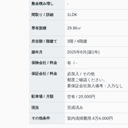
敷金積み増し
-
1LDK
間取り / 詳細
29.86㎡
専有面積
3階 / 4階建
所在階 / 階建て
2025年8月(築1年)
築年月
保険会社 / 料金
有 / -
保証会社 / 料金
必加入 / その他
都度ご確認ください。
要保証会社加入備考：入力なし
駐車場 / 月額
空有 / 20,000円
完成済み
現況
その他条件
室内清掃費用:4万4,000円