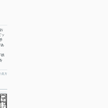
お
ピッ
手
があ
下鉄
を
の見方