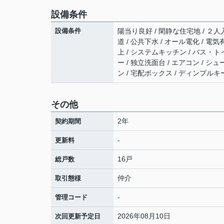
設備条件
設備条件
陽当り良好 / 閑静な住宅地 / ２人入
道 / 公共下水 / オール電化 / 電
上 / システムキッチン / バス・トイ
ー / 独立洗面台 / エアコン / 
ン / 宅配ボックス / ディンプルキ
その他
2年
契約期間
-
更新料
16戸
総戸数
仲介
取引態様
-
管理コード
2026年08月10日
次回更新予定日