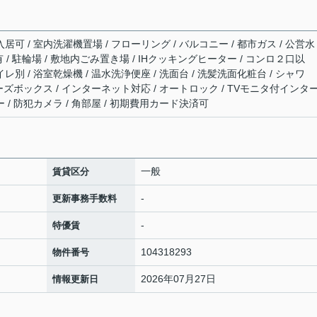
居可 / 室内洗濯機置場 / フローリング / バルコニー / 都市ガス / 公営水
気有 / 駐輪場 / 敷地内ごみ置き場 / IHクッキングヒーター / コンロ２口以
レ別 / 浴室乾燥機 / 温水洗浄便座 / 洗面台 / 洗髪洗面化粧台 / シャワ
シューズボックス / インターネット対応 / オートロック / TVモニタ付インタ
ー / 防犯カメラ / 角部屋 / 初期費用カード決済可
一般
賃貸区分
-
更新事務手数料
-
特優賃
104318293
物件番号
2026年07月27日
情報更新日