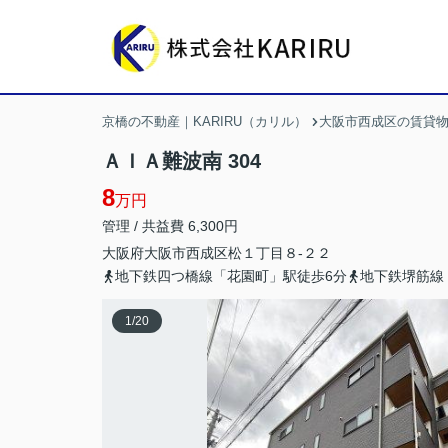
京橋の不動産｜KARIRU（カリル）
大阪市西成区の賃貸
ＡＩＡ難波南 304
8
万円
管理 / 共益費 6,300円
大阪府
大阪市西成区
松
１丁目８-２２
地下鉄四つ橋線「花園町」駅徒歩6分
地下鉄堺筋線
1
/
20