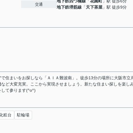
地下鉄四つ橋線
「
花園町
」駅 徒歩6分
２
交通
地下鉄堺筋線
「
天下茶屋
」駅 徒歩9分
で住まいをお探しなら「ＡＩＡ難波南」。徒歩13分の場所に大阪市立
機など大変充実。ここから実現させましょう。新たな住まい探しを楽し
て参ります(^o^)
化粧台
駐輪場