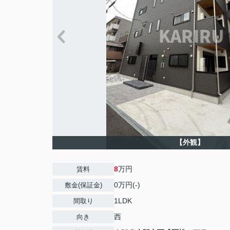
【外観】
8
万円
賃料
0万円(-)
敷金(保証金)
1LDK
間取り
西
向き