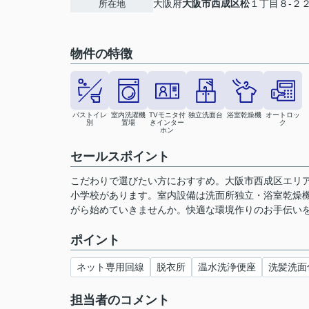
大阪府
大阪市西成区
松
１丁目８-２
所在地
物件の特徴
バストイレ
室内洗濯機
TVモニタ付
独立洗面台
浴室乾燥機
オートロッ
別
置場
きインター
ク
ホン
セールスポイント
こだわりで選びたい方におすすめ。大阪市西成区エリア
小学校があります。室内設備は洗面所独立・浴室乾燥
がら始めていきませんか。快適な環境作りのお手伝いをし
ポイント
ネット専用回線
脱衣所
温水洗浄便座
洗髪洗面
担当者のコメント