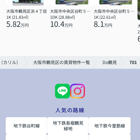
大阪市鶴見区浜４丁目
大阪市中央区谷町５丁目
大阪市中央区谷町５丁目
1K (21.83㎡)
1DK (28.88㎡)
1K (22.61㎡)
5.82
10.4
8.1
万円
万円
万円
2
U（カリル）
大阪市鶴見区の賃貸物件一覧
Do鶴見
701
人気の路線
地下鉄長堀鶴見
地下鉄谷町線
地下鉄今里筋線
緑地