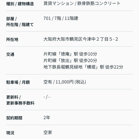
賃貸マンション / 鉄骨鉄筋コンクリート
種別 / 建物構造
701 / 7階 / 11階建
部屋 /
所在階 / 階建て
大阪府
大阪市鶴見区
今津中
２丁目５-２
所在地
片町線
「
徳庵
」駅 徒歩10分
交通
片町線
「
放出
」駅 徒歩20分
地下鉄長堀鶴見緑地
「
横堤
」駅 徒歩22分
空有 / 11,000円 (税込)
駐車場 / 月額
- / -
更新料 /
更新事務手数料
2年
契約期間
空家
現況