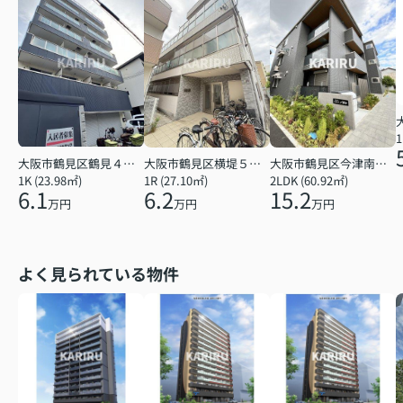
1
大阪市鶴見区鶴見４丁目
大阪市鶴見区横堤５丁目
大阪市鶴見区今津南４丁目
1K (23.98㎡)
1R (27.10㎡)
2LDK (60.92㎡)
6.1
6.2
15.2
万円
万円
万円
よく見られている物件