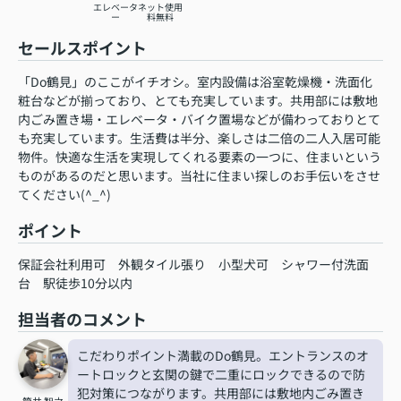
エレベータ
ネット使用
ー
料無料
セールスポイント
「Do鶴見」のここがイチオシ。室内設備は浴室乾燥機・洗面化
粧台などが揃っており、とても充実しています。共用部には敷地
内ごみ置き場・エレベータ・バイク置場などが備わっておりとて
も充実しています。生活費は半分、楽しさは二倍の二人入居可能
物件。快適な生活を実現してくれる要素の一つに、住まいという
ものがあるのだと思います。当社に住まい探しのお手伝いをさせ
てください(^_^)
ポイント
保証会社利用可
外観タイル張り
小型犬可
シャワー付洗面
台
駅徒歩10分以内
担当者のコメント
こだわりポイント満載のDo鶴見。エントランスのオ
ートロックと玄関の鍵で二重にロックできるので防
犯対策につながります。共用部には敷地内ごみ置き