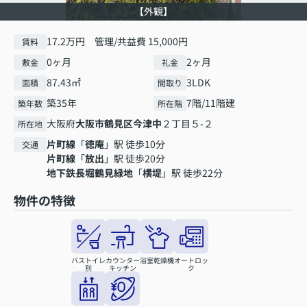
【外観】
17.2万円 管理/共益費 15,000円
賃料
0ヶ月
2ヶ月
敷金
礼金
87.43㎡
3LDK
面積
間取り
築35年
7階/11階建
築年数
所在階
大阪府
大阪市鶴見区
今津中
２丁目５-２
所在地
片町線
「
徳庵
」駅 徒歩10分
交通
片町線
「
放出
」駅 徒歩20分
地下鉄長堀鶴見緑地
「
横堤
」駅 徒歩22分
物件の特徴
バストイレ
カウンター
浴室乾燥機
オートロッ
別
キッチン
ク