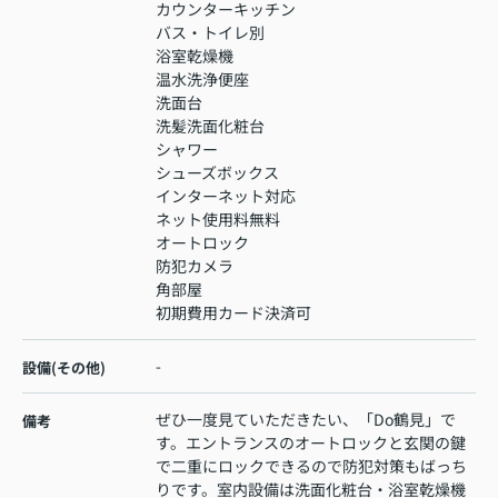
カウンターキッチン
バス・トイレ別
浴室乾燥機
温水洗浄便座
洗面台
洗髪洗面化粧台
シャワー
シューズボックス
インターネット対応
ネット使用料無料
オートロック
防犯カメラ
角部屋
初期費用カード決済可
-
設備(その他)
ぜひ一度見ていただきたい、「Do鶴見」で
備考
す。エントランスのオートロックと玄関の鍵
で二重にロックできるので防犯対策もばっち
りです。室内設備は洗面化粧台・浴室乾燥機