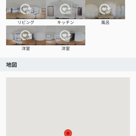
リビング
キッチン
風呂
洋室
洋室
地図