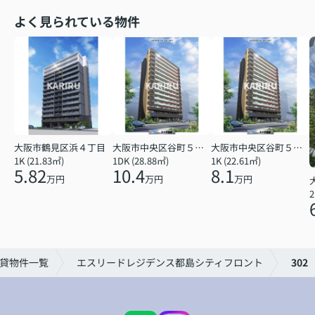
よく見られている物件
大阪市鶴見区浜４丁目
大阪市中央区谷町５丁目
大阪市中央区谷町５丁目
1K (21.83㎡)
1DK (28.88㎡)
1K (22.61㎡)
5.82
10.4
8.1
万円
万円
万円
2
貸物件一覧
エスリードレジデンス都島シティフロント
302