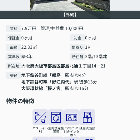
【外観】
7.9万円 管理/共益費 10,000円
賃料
0ヶ月
0ヶ月
保証金
礼金
22.33㎡
1K
面積
間取り
築3年
3階/13階建
築年数
所在階
大阪府
大阪市都島区
都島北通
１丁目14－21
所在地
地下鉄谷町線
「
都島
」駅 徒歩4分
交通
地下鉄谷町線
「
野江内代
」駅 徒歩13分
大阪環状線
「
桜ノ宮
」駅 徒歩16分
物件の特徴
バストイレ
室内洗濯機
TVモニタ
独立洗面台
別
置場
付きインタ
ーホン