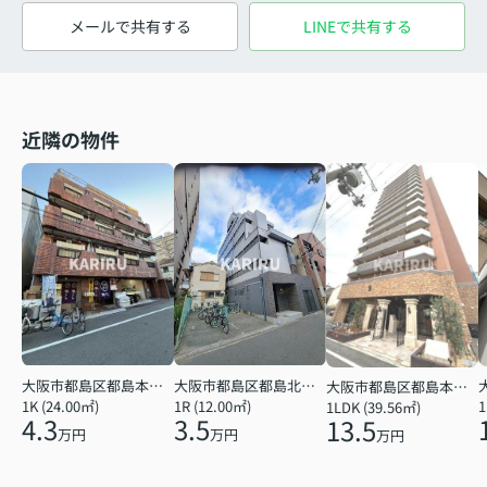
メールで共有する
LINEで共有する
近隣の物件
大阪市都島区都島北通２丁目
大阪市都島区都島本通１丁目
大阪市都島区都島本通３丁目
1R (12.00㎡)
1K (24.00㎡)
1
1LDK (39.56㎡)
3.5
4.3
13.5
万円
万円
万円