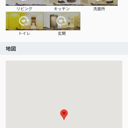
リビング
キッチン
洗面所
トイレ
玄関
地図