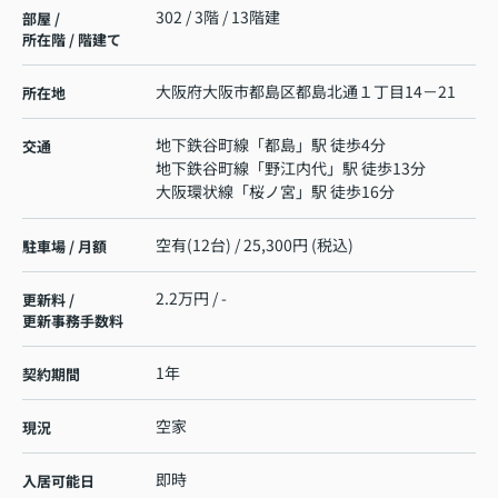
302 / 3階 / 13階建
部屋 /
所在階 / 階建て
大阪府
大阪市都島区
都島北通
１丁目14－21
所在地
地下鉄谷町線
「
都島
」駅 徒歩4分
交通
地下鉄谷町線
「
野江内代
」駅 徒歩13分
大阪環状線
「
桜ノ宮
」駅 徒歩16分
空有(12台) / 25,300円 (税込)
駐車場 / 月額
2.2万円 / -
更新料 /
更新事務手数料
1年
契約期間
空家
現況
即時
入居可能日